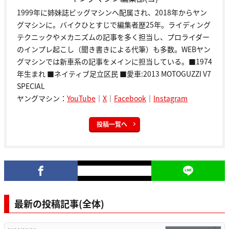
1999年に姉妹誌ビッグマシンへ配属され、2018年からヤン
グマシンに。バイクひとすじで編集者歴25年。ライディング
テクニックやメカニズムの記事を多く担当し、プロライダー
のインプレ起こし（聞き書きによる代筆）も多数。WEBヤン
グマシンでは新車系の記事をメインに担当している。■1974
年生まれ ■ネイティブ足立区民 ■愛車:2013 MOTOGUZZI V7
SPECIAL
ヤングマシン：
YouTube
｜
X
｜
Facebook
｜
Instagram
投稿一覧へ
最新の投稿記事(全体)