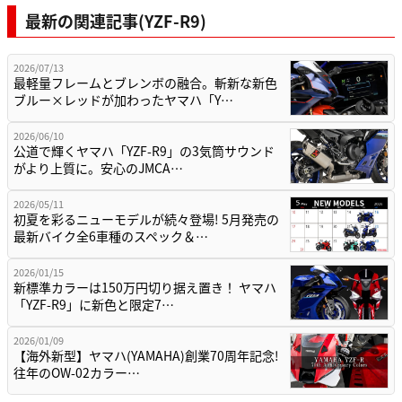
最新の関連記事(YZF-R9)
2026/07/13
最軽量フレームとブレンボの融合。斬新な新色
ブルー×レッドが加わったヤマハ「Y…
2026/06/10
公道で輝くヤマハ「YZF-R9」の3気筒サウンド
がより上質に。安心のJMCA…
2026/05/11
初夏を彩るニューモデルが続々登場! 5月発売の
最新バイク全6車種のスペック＆…
2026/01/15
新標準カラーは150万円切り据え置き！ ヤマハ
「YZF-R9」に新色と限定7…
2026/01/09
【海外新型】ヤマハ(YAMAHA)創業70周年記念!
往年のOW-02カラー…