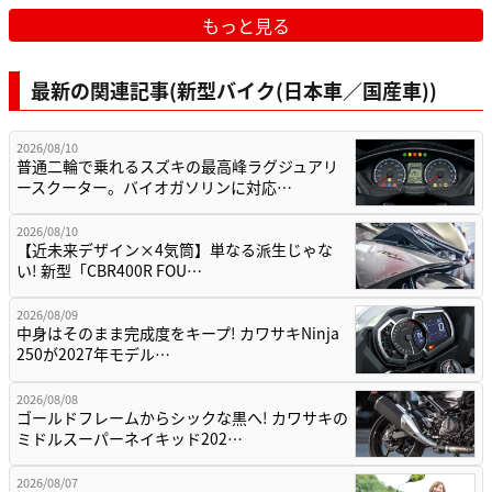
もっと見る
最新の関連記事(新型バイク(日本車／国産車))
2026/08/10
普通二輪で乗れるスズキの最高峰ラグジュアリ
ースクーター。バイオガソリンに対応…
2026/08/10
【近未来デザイン×4気筒】単なる派生じゃな
い! 新型「CBR400R FOU…
2026/08/09
中身はそのまま完成度をキープ! カワサキNinja
250が2027年モデル…
2026/08/08
ゴールドフレームからシックな黒へ! カワサキの
ミドルスーパーネイキッド202…
2026/08/07