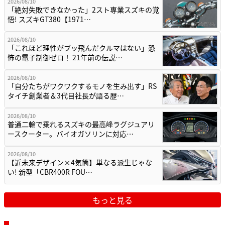
2026/08/10
「絶対失敗できなかった」2スト専業スズキの覚
悟! スズキGT380【1971…
2026/08/10
「これほど理性がブッ飛んだクルマはない」恐
怖の電子制御ゼロ！ 21年前の伝説…
2026/08/10
「自分たちがワクワクするモノを生み出す」RS
タイチ創業者＆3代目社長が語る歴…
2026/08/10
普通二輪で乗れるスズキの最高峰ラグジュアリ
ースクーター。バイオガソリンに対応…
2026/08/10
【近未来デザイン×4気筒】単なる派生じゃな
い! 新型「CBR400R FOU…
もっと見る