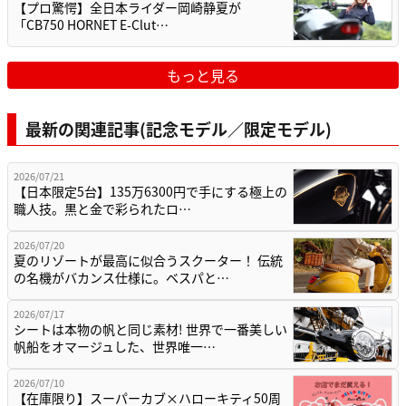
【プロ驚愕】全日本ライダー岡崎静夏が
「CB750 HORNET E-Clut…
もっと見る
最新の関連記事(記念モデル／限定モデル)
2026/07/21
【日本限定5台】135万6300円で手にする極上の
職人技。黒と金で彩られたロ…
2026/07/20
夏のリゾートが最高に似合うスクーター！ 伝統
の名機がバカンス仕様に。ベスパと…
2026/07/17
シートは本物の帆と同じ素材! 世界で一番美しい
帆船をオマージュした、世界唯一…
2026/07/10
【在庫限り】スーパーカブ×ハローキティ50周