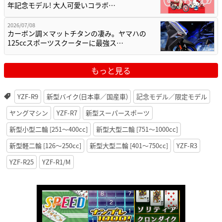
年記念モデル! 大人可愛いコラボ…
2026/07/08
カーボン調×マットチタンの凄み。ヤマハの
125ccスポーツスクーターに最強ス…
もっと見る
YZF-R9
新型バイク(日本車／国産車)
記念モデル／限定モデル
ヤングマシン
YZF-R7
新型スーパースポーツ
新型小型二輪 [251〜400cc]
新型大型二輪 [751〜1000cc]
新型軽二輪 [126〜250cc]
新型大型二輪 [401〜750cc]
YZF-R3
YZF-R25
YZF-R1/M