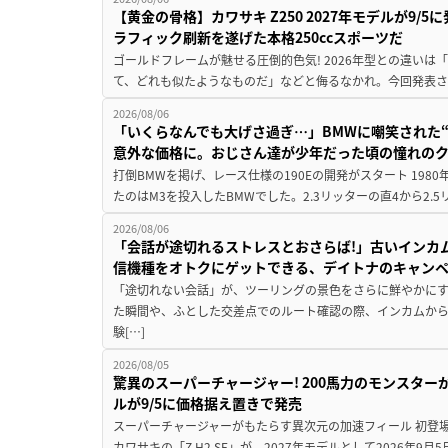
【黄金の骨格】カワサキ Z250 2027年モデルが9/
ラフィック刷新を遂げた本格250ccスポーツだ
ゴールドフレームが魅せる圧倒的色気! 2026年型との違いは「
て、どれも似たようなものだ」などと侮るなかれ。今回発表されたカ
2026/08/06
「いくらなんでも大げさ過ぎ…」BMWに嘲笑された“190
意外な価格に。おじさん達が少年だった頃の憧れの
打倒BMWを掲げ、レース仕様の190Eの開発がスタート 19
たのはM3を投入したBMWでした。2.3リッターの直4から2.
2026/08/06
「会話が途切れるストレスとおさらば!」古いインカ
信機種をオトクにゲットできる、デイトナのキャン
「途切れない会話」が、ツーリングの景色をさらに鮮やかにす
た瞬間や、ふとした交差点でのルート確認の際、インカムか
験[…]
2026/08/05
驚異のスーパーチャージャー! 200馬力のモンスターが再
ルが9/5に価格据え置きで発売
スーパーチャージャーがもたらす異次元の加速フィール 初登
カワサキの「Z H2 SE」が、2027年モデルとして2026年9月