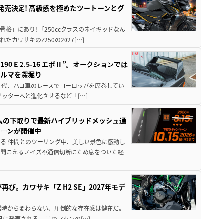
5に発売決定! 高級感を極めたツートーンとグ
骨格」にあり! 「250ccクラスのネイキッドなん
ワサキのZ250の2027[…]
 E 2.5-16 エボⅡ”。オークションでは
クルマを深堀り
80年代、ハコ車のレースでヨーロッパを席巻してい
5リッターへと進化させるなど「[…]
ムの下取りで最新ハイブリッドメッシュ通
ペーンが開催中
る 仲間とのツーリング中、美しい景色に感動し
ら聞こえるノイズや通信切断にため息をついた経
び。カワサキ「Z H2 SE」2027年モデ
場時から変わらない、圧倒的な存在感は健在だ。
5日に発売される。 このマシンの[…]