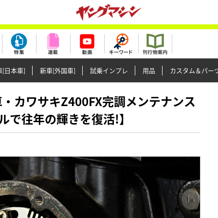
[日本車]
新車[外国車]
試乗インプレ
用品
カスタム＆パー
国産名車・カワサキZ400FX完調メンテナンス
ルで往年の輝きを復活!】