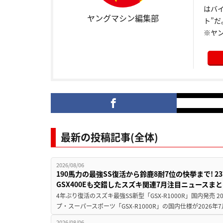
はバ
ヤングマシン編集部
ト”だ
※ヤ
最新の投稿記事(全体)
2026/08/06
190馬力の最強SS復活から鈴鹿8耐7位の快挙まで! 
GSX400Eも交錯したスズキ関連7月注目ニュースま
4年ぶり復活のスズキ最強SS新型「GSX-R1000R」国内発売
プ・スーパースポーツ「GSX-R1000R」の国内仕様が2026年7
2026/08/06