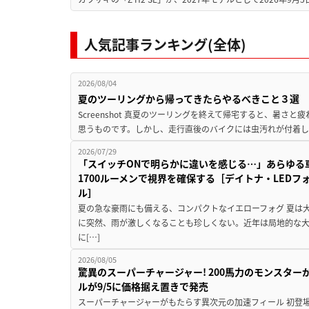
人気記事ランキング(全体)
2026/08/04
夏のツーリングから帰ってきたらやるべきこと３選
Screenshot 真夏のツーリングを終えて帰宅すると、暑さ
思うものです。しかし、走行直後のバイクには虫汚れが付着し
2026/07/29
「スイッチONで明らかに違いを感じる…」あらゆる
1700ルーメンで視界を確保する［デイトナ・LEDフ
ル］
夏の急な豪雨にも備える、コンパクトなイエローフォグ 夏は
に突然、雨が激しくなることも珍しくない。近年は局地的な
に[…]
2026/08/05
驚異のスーパーチャージャー! 200馬力のモンスターが再
ルが9/5に価格据え置きで発売
スーパーチャージャーがもたらす異次元の加速フィール 初登