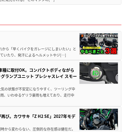
と疲れから「早くバイクをガレージにしまいたい」と
ていたり、発汗によるヘルメットやジ[…]
車種に取付OK。コンパクトボディながら
ォグランプユニット プレシャスレイ スモー
大気の状態が不安定になりやすく、ツーリング中
大雨、いわゆるゲリラ豪雨も増えており、走行中
び。カワサキ「Z H2 SE」2027年モデ
場時から変わらない、圧倒的な存在感は健在だ。