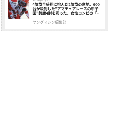
4気筒全盛期に挑んだ2気筒の意地。600
台が殺到した”アマチュアレースの甲子
園”鈴鹿4耐を彩った、女性コンビの「ス
ズキGSX400E」が特別展示開始
ヤングマシン編集部