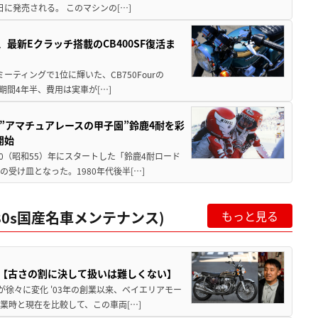
5日に発売される。 このマシンの[…]
最新Eクラッチ搭載のCB400SF復活ま
ミーティングで1位に輝いた、CB750Fourの
期間4年半、費用は実車が[…]
た”アマチュアレースの甲子園”鈴鹿4耐を彩
開始
80（昭和55）年にスタートした「鈴鹿4耐ロード
受け皿となった。1980年代後半[…]
80s国産名車メンテナンス)
もっと見る
ナンス【古さの割に決して扱いは難しくない】
が徐々に変化 '03年の創業以来、ベイエリアモー
業時と現在を比較して、この車両[…]