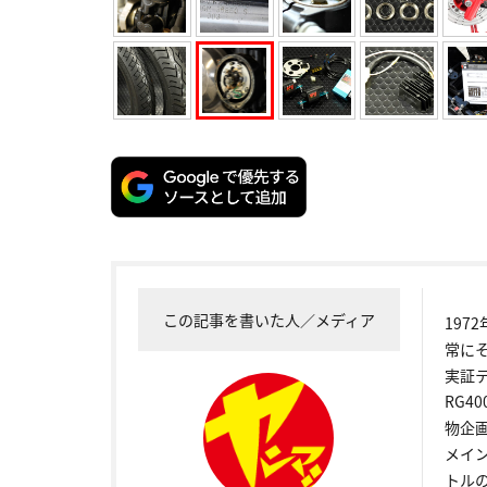
この記事を書いた人／メディア
19
常に
実証
RG4
物企
メイ
トル