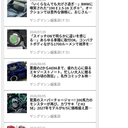
「いくらなんでも大げさ過ぎ…」BMWに
嘲笑された“190 E 2.5-16 エボⅡ”。オー
クションでは意外な価格に。おじさん達
が少年だった頃の憧れのクルマを深堀り
ヤングマシン編集部(ナカ)
2026/07/29
「スイッチONで明らかに違いを感じ
る…」あらゆる車種に取付OK。コンパク
トボディながら1700ルーメンで視界を確
保する［デイトナ・LEDフォグランプユ
ニット プレシャスレイ スモール］
ヤングマシン編集部(ナカ)
2026/08/05
悪魔のZからAE86まで、疲れた心に蘇る
エキゾーストノート。忙しい大人に贈る
「あの頃の熱狂」、名作コミック＆映画
の愛機たちが東京駅地下に期間限定で集
結！
ヤングマシン編集部
2026/08/05
驚異のスーパーチャージャー! 200馬力の
モンスターが再び。カワサキ「Z H2
SE」2027年モデルが9/5に価格据え置き
で発売
ヤングマシン編集部
2026/07/31