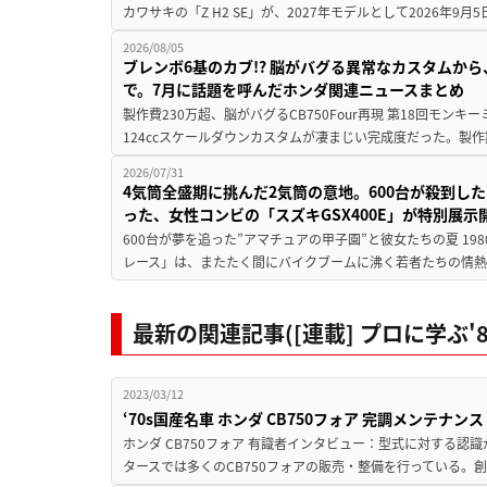
カワサキの「Z H2 SE」が、2027年モデルとして2026年9月
2026/08/05
ブレンボ6基のカブ!? 脳がバグる異常なカスタムから、
で。7月に話題を呼んだホンダ関連ニュースまとめ
製作費230万超、脳がバグるCB750Four再現 第18回モンキー
124ccスケールダウンカスタムが凄まじい完成度だった。製作
2026/07/31
4気筒全盛期に挑んだ2気筒の意地。600台が殺到し
った、女性コンビの「スズキGSX400E」が特別展示
600台が夢を追った”アマチュアの甲子園”と彼女たちの夏 19
レース」は、またたく間にバイクブームに沸く若者たちの情熱の
最新の関連記事([連載] プロに学ぶ'
2023/03/12
‘70s国産名車 ホンダ CB750フォア 完調メンテ
ホンダ CB750フォア 有識者インタビュー：型式に対する認識
タースでは多くのCB750フォアの販売・整備を行っている。創