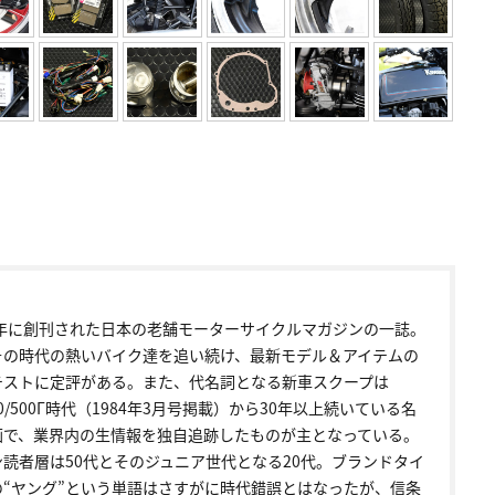
72年に創刊された日本の老舗モーターサイクルマガジンの一誌。
その時代の熱いバイク達を追い続け、最新モデル＆アイテムの
テストに定評がある。また、代名詞となる新車スクープは
00/500Γ時代（1984年3月号掲載）から30年以上続いている名
画で、業界内の生情報を独自追跡したものが主となっている。
ン読者層は50代とそのジュニア世代となる20代。ブランドタイ
の“ヤング”という単語はさすがに時代錯誤とはなったが、信条