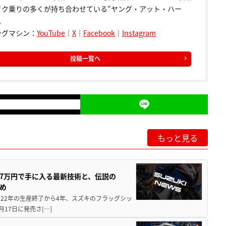
イク乗りの多くが持ち合わせている“ヤング・アット・ハー
。
ングマシン：
YouTube
｜
X
｜
Facebook
｜
Instagram
投稿一覧へ
もっと見る
237万円で手に入る最新技術と、伝説の
とめ
 2022年の生産終了から4年、スズキのフラッグシッ
月17日に発売さ[…]