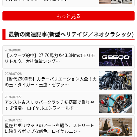
もっと見る
最新の関連記事(新型ヘリテイジ／ネオクラシック)
2026/08/01
【スクープ的中】27.76馬力＆43.3Nmのモリモ
リトルク。大排気量シング…
2026/07/28
【歴代Z900RS】カラーバリエーション大全！火
の玉・タイガー・玉虫・ゼファ…
2026/07/27
アシスト＆スリッパークラッチ初搭載で乗りや
すさ倍増。 ロイヤルエンフィールド…
2026/07/22
星座とボリウッドのアートを纏う、ストリート
に映えるポップな新色。ロイヤルエン…