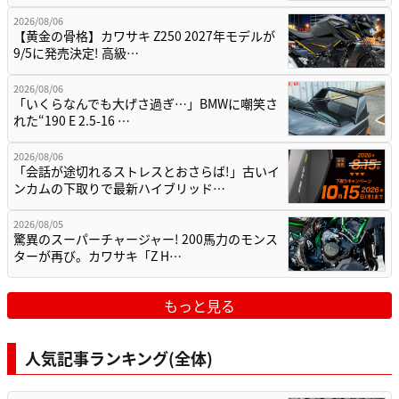
2026/08/06
【黄金の骨格】カワサキ Z250 2027年モデルが
9/5に発売決定! 高級…
2026/08/06
「いくらなんでも大げさ過ぎ…」BMWに嘲笑さ
れた“190 E 2.5-16 …
2026/08/06
「会話が途切れるストレスとおさらば!」古いイ
ンカムの下取りで最新ハイブリッド…
2026/08/05
驚異のスーパーチャージャー! 200馬力のモンス
ターが再び。カワサキ「Z H…
もっと見る
人気記事ランキング(全体)