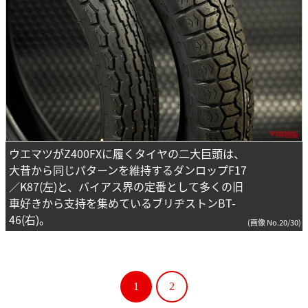
ウエマツがZ400FXに履くタイヤの二大巨頭は、
大昔から同じパターンを維持するダンロップF17
／K87(左)と、バイアス界の定番として多くの旧
車好きから支持を集めているブリヂストンBT-
46(右)。
(画像 No.20/30)
1
2