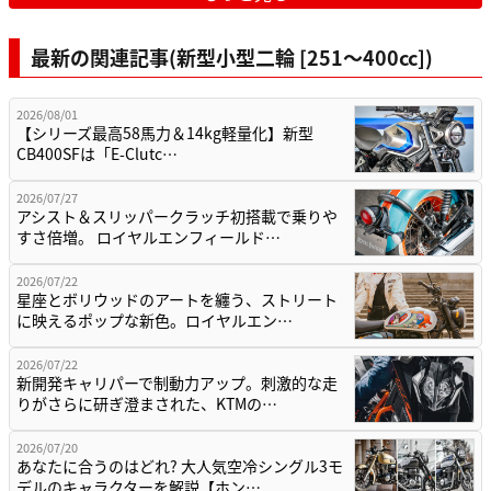
最新の関連記事(新型小型二輪 [251〜400cc])
2026/08/01
【シリーズ最高58馬力＆14kg軽量化】新型
CB400SFは「E-Clutc…
2026/07/27
アシスト＆スリッパークラッチ初搭載で乗りや
すさ倍増。 ロイヤルエンフィールド…
2026/07/22
星座とボリウッドのアートを纏う、ストリート
に映えるポップな新色。ロイヤルエン…
2026/07/22
新開発キャリパーで制動力アップ。刺激的な走
りがさらに研ぎ澄まされた、KTMの…
2026/07/20
あなたに合うのはどれ? 大人気空冷シングル3モ
デルのキャラクターを解説【ホン…