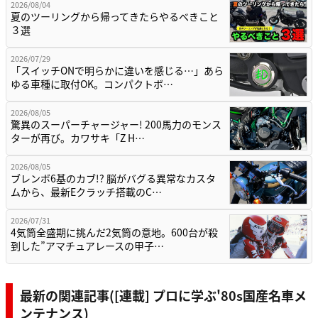
2026/08/04
夏のツーリングから帰ってきたらやるべきこと
３選
2026/07/29
「スイッチONで明らかに違いを感じる…」あら
ゆる車種に取付OK。コンパクトボ…
2026/08/05
驚異のスーパーチャージャー! 200馬力のモンス
ターが再び。カワサキ「Z H…
2026/08/05
ブレンボ6基のカブ!? 脳がバグる異常なカスタ
ムから、最新Eクラッチ搭載のC…
2026/07/31
4気筒全盛期に挑んだ2気筒の意地。600台が殺
到した”アマチュアレースの甲子…
最新の関連記事([連載] プロに学ぶ'80s国産名車メ
ンテナンス)