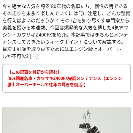
今も絶大な人気を誇る‘80年代の名車たち。個性の塊である
その走りを末永く楽しんでいくには何に注意し、どんな整備
を行えばよいのだろうか？ その1台を知り尽くす専門家から
奥義を授かる本連載、今回は爆発的な人気を博した4気筒マ
シン・カワサキZ400FXを紹介。本記事ではきちんとメンテ
ナンスしておきたいウィークポイントについて解説する。
目次 1 好調を取り戻すためにはエンジン腰上オーバーホー
ルが不可欠2 […]
【この記事を最初から読む】
’80s国産名車・カワサキZ400FX完調メンテナンス【エンジン
腰上オーバーホールで往年の輝きを復活!】