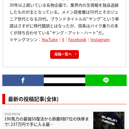
30年以上続いている名物企画で、業界内の生情報を独自追跡
したものが主となっている。メイン読者層は50代とそのジュ
ニア世代となる20代。ブランドタイトルの“ヤング”という単
語はさすがに時代錯誤とはなったが、信条はバイク乗りの多
くが持ち合わせている“ヤング・アット・ハート”だ。
※ヤングマシン：
YouTube
｜
X
｜
Facebook
｜
Instagram
投稿一覧へ
最新の投稿記事(全体)
2026/08/06
190馬力の最強SS復活から鈴鹿8耐7位の快挙ま
で! 237万円で手に入る最…