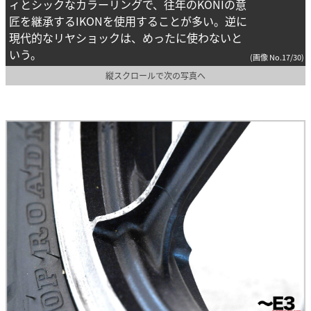
ィとシックなカラーリングで、往年のKONIの意
匠を継承するIKONを使用することが多い。逆に
現代的なリヤショックは、めったに使わないと
いう。
(画像 No.17/30)
縦スクロールで次の写真へ