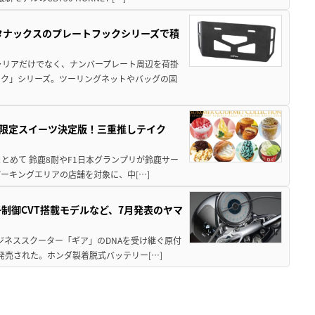
！タナックスのプレートフックシリーズで積
ャリアだけでなく、ナンバープレート周辺を荷掛
ック」シリーズ。ツーリングネットやバッグの固
メ＆限定スイーツ決定版！三重推しテイク
もまとめて 鈴鹿8耐やF1日本グランプリが鈴鹿サー
ーキングエリアの店舗を対象に、中[…]
子制御CVT搭載モデルなど、7月発表のヤマ
ジネススクーター「ギア」のDNAを受け継ぐ原付
発売された。ホンダ製着脱式バッテリー[…]