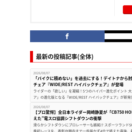
最新の投稿記事(全体)
2026/08/07
「バイクに積めない」を過去にする！デイトナから
チェア『WIDE/REST ハイバックチェア』が登場
ライダーの「欲しい」を凝縮！5つのハイパー進化ポイント 大ヒ
ア」の進化版となる『WIDE/REST ハイバックチェア』が新
2026/08/07
【プロ驚愕】全日本ライダー岡崎静夏が「CB750 HORNE
えた”電スロ協調シフトダウンの衝撃
滑らかシフトダウンにプロレーサーも嫉妬!? スポーツランド
季初レースを、表彰台圏内まで一歩届かず4位で終えた直後、最新モデ