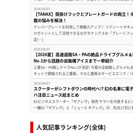
2026/08/07
【TANAX】荷掛けフックとプレートガードの両立
載の悩みを解決！
ナンバープレートを利用して積載力アップ！ リアシートやキ
けポイントとして活用できるのがタナックスの「プレートフ
定[…]
2026/08/07
【2026夏】高速道路SA・PAの絶品ドライブグル
No.1から話題の自販機アイスまで一挙紹介
三重SA・PA推しテイクNo.1が決定! 今夏の全国推しグルメ
キットで開催される三重県。その三重県のサービスエリア／パ
2026/08/07
スクーターがシフトダウンの時代へ!? 幻の名車に電
ハ注目ニュース総まとめ
EVビジネススクーター「ギアレヴ」発売 ヤマハを代表するビ
一種EV「ギアレヴ」と「ニュース ギアレヴ」が、先月17日に
人気記事ランキング(全体)