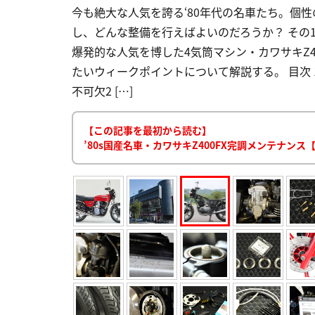
今も絶大な人気を誇る‘80年代の名車たち。個
し、どんな整備を行えばよいのだろうか？ その
爆発的な人気を博した4気筒マシン・カワサキZ4
たいウィークポイントについて解説する。 目次
不可欠2 […]
【この記事を最初から読む】
’80s国産名車・カワサキZ400FX完調メンテナン