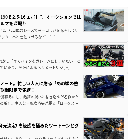
 E 2.5-16 エボⅡ”。オークションでは
クルマを深堀り
80年代、ハコ車のレースでヨーロッパを席巻してい
5リッターへと進化させるなど「[…]
と疲れから「早くバイクをガレージにしまいたい」と
ていたり、発汗によるヘルメットやジ[…]
トノート。忙しい大人に贈る「あの頃の熱
に期間限定で集結！
を鷲掴みにし、熱狂の渦へと巻き込んだ名作たち
の狼』。主人公・風吹裕矢が駆る「ロータス ヨ
5に発売決定! 高級感を極めたツートーンとグ
骨格」にあり! 「250ccクラスのネイキッドなん