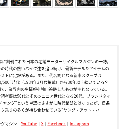
72年に創刊された日本の老舗モーターサイクルマガジンの一誌。
その時代の熱いバイク達を追い続け、最新モデル＆アイテムの
テストに定評がある。また、代名詞となる新車スクープは
00/500Γ時代（1984年3月号掲載）から30年以上続いている名
画で、業界内の生情報を独自追跡したものが主となっている。
ン読者層は50代とそのジュニア世代となる20代。ブランドタイ
の“ヤング”という単語はさすがに時代錯誤とはなったが、信条
イク乗りの多くが持ち合わせている“ヤング・アット・ハー
。
ングマシン：
YouTube
｜
X
｜
Facebook
｜
Instagram