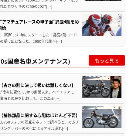
ワサキのZ250の2027[…]
た”アマチュアレースの甲子園”鈴鹿4耐を彩
開始
80（昭和55）年にスタートした「鈴鹿4耐ロード
受け皿となった。1980年代後半[…]
80s国産名車メンテナンス)
もっと見る
ナンス【古さの割に決して扱いは難しくない】
が徐々に変化 '03年の創業以来、ベイエリアモー
業時と現在を比較して、この車両[…]
ナンス【補修部品に関する心配はほとんど不要】
 CB750フォアの弱点をネットで調べると、カムチ
リングラバーの劣化によるオイル漏れ[…]