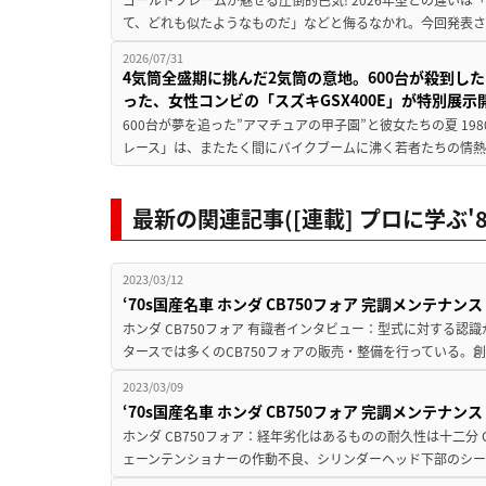
て、どれも似たようなものだ」などと侮るなかれ。今回発表されたカ
2026/07/31
4気筒全盛期に挑んだ2気筒の意地。600台が殺到し
った、女性コンビの「スズキGSX400E」が特別展示
600台が夢を追った”アマチュアの甲子園”と彼女たちの夏 19
レース」は、またたく間にバイクブームに沸く若者たちの情熱の
最新の関連記事([連載] プロに学ぶ'
2023/03/12
‘70s国産名車 ホンダ CB750フォア 完調メンテ
ホンダ CB750フォア 有識者インタビュー：型式に対する認識
タースでは多くのCB750フォアの販売・整備を行っている。創
2023/03/09
‘70s国産名車 ホンダ CB750フォア 完調メンテ
ホンダ CB750フォア：経年劣化はあるものの耐久性は十二分
ェーンテンショナーの作動不良、シリンダーヘッド下部のシー