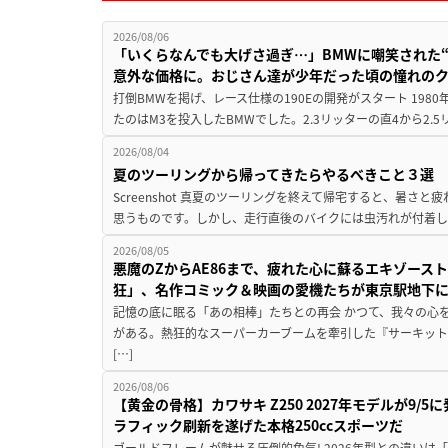
2026/08/06
「いくらなんでも大げさ過ぎ…」BMWに嘲笑された“190
意外な価格に。おじさん達が少年だった頃の憧れの
打倒BMWを掲げ、レース仕様の190Eの開発がスタート 19
たのはM3を投入したBMWでした。2.3リッターの直4から2.
2026/08/04
夏のツーリングから帰ってきたらやるべきこと３選
Screenshot 真夏のツーリングを終えて帰宅すると、暑さ
思うものです。しかし、走行直後のバイクには虫汚れが付着し
2026/08/05
悪魔のZからAE86まで、疲れた心に蘇るエキゾース
狂」、名作コミック＆映画の愛機たちが東京駅地下
記憶の底に眠る「あの相棒」たちとの再会 かつて、我々の心
がある。熱狂的なスーパーカーブームを牽引した『サーキット
[…]
2026/08/06
【黄金の骨格】カワサキ Z250 2027年モデルが9/
ラフィック刷新を遂げた本格250ccスポーツだ
ゴールドフレームが魅せる圧倒的色気! 2026年型との違いは「