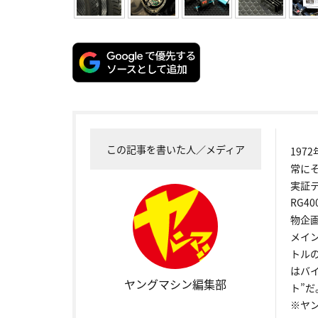
この記事を書いた人／メディア
19
常に
実証
RG4
物企
メイ
トル
はバ
ヤングマシン編集部
ト”だ
※ヤ