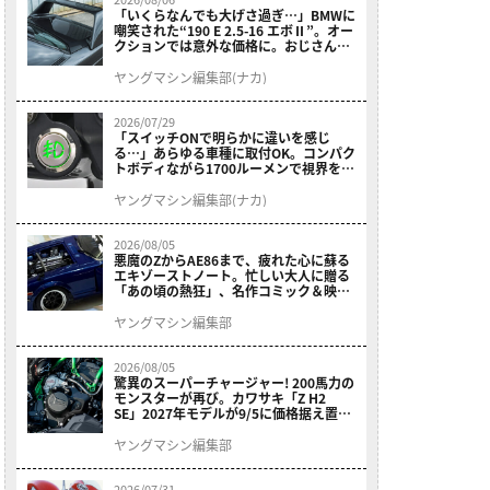
「いくらなんでも大げさ過ぎ…」BMWに
嘲笑された“190 E 2.5-16 エボⅡ”。オー
クションでは意外な価格に。おじさん達
が少年だった頃の憧れのクルマを深堀り
ヤングマシン編集部(ナカ)
2026/07/29
「スイッチONで明らかに違いを感じ
る…」あらゆる車種に取付OK。コンパク
トボディながら1700ルーメンで視界を確
保する［デイトナ・LEDフォグランプユ
ニット プレシャスレイ スモール］
ヤングマシン編集部(ナカ)
2026/08/05
悪魔のZからAE86まで、疲れた心に蘇る
エキゾーストノート。忙しい大人に贈る
「あの頃の熱狂」、名作コミック＆映画
の愛機たちが東京駅地下に期間限定で集
結！
ヤングマシン編集部
2026/08/05
驚異のスーパーチャージャー! 200馬力の
モンスターが再び。カワサキ「Z H2
SE」2027年モデルが9/5に価格据え置き
で発売
ヤングマシン編集部
2026/07/31