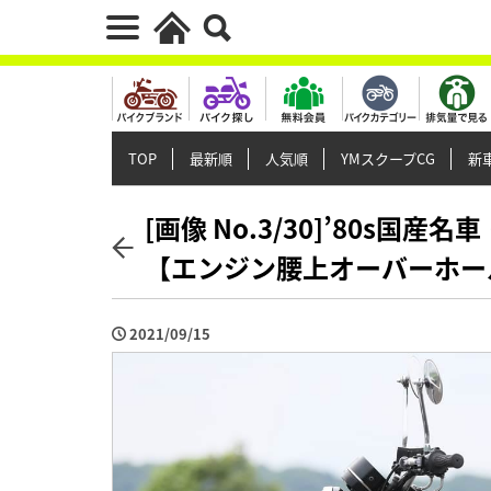
TOP
最新順
人気順
YMスクープCG
新車
[画像 No.3/30]’80s国
【エンジン腰上オーバーホー
2021/09/15