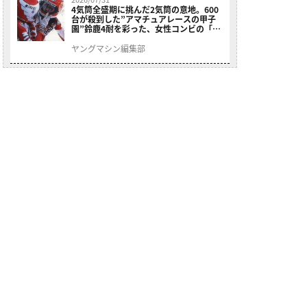
4気筒全盛期に挑んだ2気筒の意地。600
台が殺到した”アマチュアレースの甲子
園”鈴鹿4耐を彩った、女性コンビの「ス
ズキGSX400E」が特別展示開始
ヤングマシン編集部