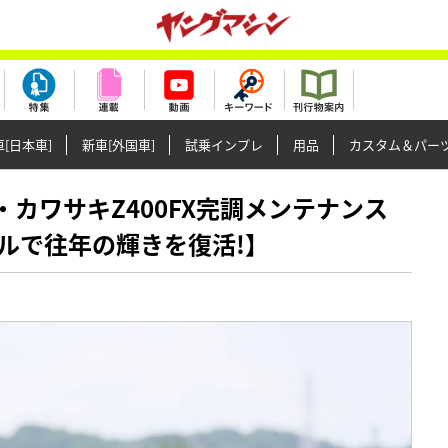
[日本車]
新車[外国車]
試乗インプレ
用品
カスタム＆パー
産名車・カワサキZ400FX完調メンテナンス
ルで往年の輝きを復活!】