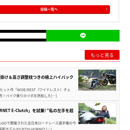
投稿一覧へ
もっと見る
肘掛け＆高さ調整枕つきの極上ハイバック
ット作「WIDE/REST（ワイドレスト）チェ
発売！バイク乗りのツボを熟知した[…]
T E-Clutch」を試乗! “私の左手を超
SUGOで開催された全日本ロードレース選手権の今
ルのCB750 HORNET […]