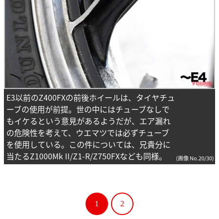
E3以前のZ400FXの前後ホイールは、タイヤチュ
ーブの使用が前提。世の中にはチューブなしで
もイケるという意見があるようだが、エア漏れ
の危険性を考えて、ウエマツでは必ずチューブ
を使用している。この件については、兄貴分に
当たるZ1000Mk II/Z1-R/Z750FXなども同様。
(画像 No.20/30)
1
2