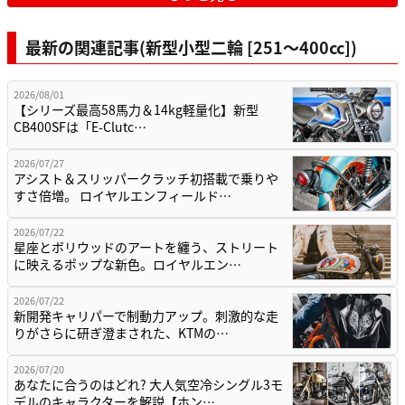
最新の関連記事(新型小型二輪 [251〜400cc])
2026/08/01
【シリーズ最高58馬力＆14kg軽量化】新型
CB400SFは「E-Clutc…
2026/07/27
アシスト＆スリッパークラッチ初搭載で乗りや
すさ倍増。 ロイヤルエンフィールド…
2026/07/22
星座とボリウッドのアートを纏う、ストリート
に映えるポップな新色。ロイヤルエン…
2026/07/22
新開発キャリパーで制動力アップ。刺激的な走
りがさらに研ぎ澄まされた、KTMの…
2026/07/20
あなたに合うのはどれ? 大人気空冷シングル3モ
デルのキャラクターを解説【ホン…