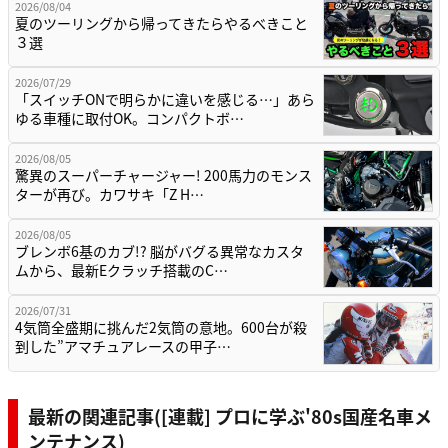
2026/08/04
夏のツーリングから帰ってきたらやるべきこと
３選
2026/07/29
「スイッチONで明らかに違いを感じる…」あら
ゆる車種に取付OK。コンパクトボ…
2026/08/05
驚異のスーパーチャージャー! 200馬力のモンス
ターが再び。カワサキ「Z H…
2026/08/05
ブレンボ6基のカブ!? 脳がバグる異常なカスタ
ムから、最新Eクラッチ搭載のC…
2026/07/31
4気筒全盛期に挑んだ2気筒の意地。600台が殺
到した”アマチュアレースの甲子…
最新の関連記事([連載] プロに学ぶ'80s国産名車メ
ンテナンス)