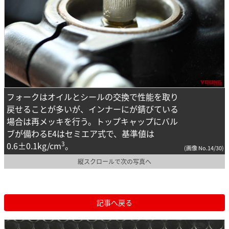
フォークはオイルとシールの交換で性能を取り
戻せることが多いが、インナーにが錆びている
場合は再メッキを行う。トップキャップにバル
ブが備わるE4はセミエア式で、基準値は
3
0.6±0.1kg/cm
。
(画像 No.14/30)
縦スクロールで次の写真へ
記事へ戻る