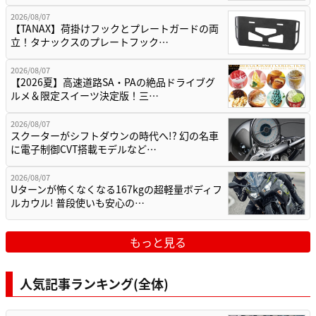
2026/08/07
【TANAX】荷掛けフックとプレートガードの両
立！タナックスのプレートフック…
2026/08/07
【2026夏】高速道路SA・PAの絶品ドライブグ
ルメ＆限定スイーツ決定版！三…
2026/08/07
スクーターがシフトダウンの時代へ!? 幻の名車
に電子制御CVT搭載モデルなど…
2026/08/07
Uターンが怖くなくなる167kgの超軽量ボディフ
ルカウル! 普段使いも安心の…
もっと見る
人気記事ランキング(全体)