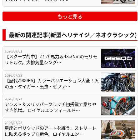
もっと見る
最新の関連記事(新型ヘリテイジ／ネオクラシック)
2026/08/01
【スクープ的中】27.76馬力＆43.3Nmのモリモ
リトルク。大排気量シング…
2026/07/28
【歴代Z900RS】カラーバリエーション大全！火
の玉・タイガー・玉虫・ゼファ…
2026/07/27
アシスト＆スリッパークラッチ初搭載で乗りや
すさ倍増。 ロイヤルエンフィールド…
2026/07/22
星座とボリウッドのアートを纏う、ストリート
に映えるポップな新色。ロイヤルエン…