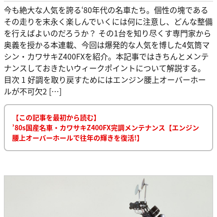
今も絶大な人気を誇る‘80年代の名車たち。個性の塊である
その走りを末永く楽しんでいくには何に注意し、どんな整備
を行えばよいのだろうか？ その1台を知り尽くす専門家から
奥義を授かる本連載、今回は爆発的な人気を博した4気筒マ
シン・カワサキZ400FXを紹介。本記事ではきちんとメンテ
ナンスしておきたいウィークポイントについて解説する。
目次 1 好調を取り戻すためにはエンジン腰上オーバーホー
ルが不可欠2 […]
【この記事を最初から読む】
’80s国産名車・カワサキZ400FX完調メンテナンス【エンジン
腰上オーバーホールで往年の輝きを復活!】