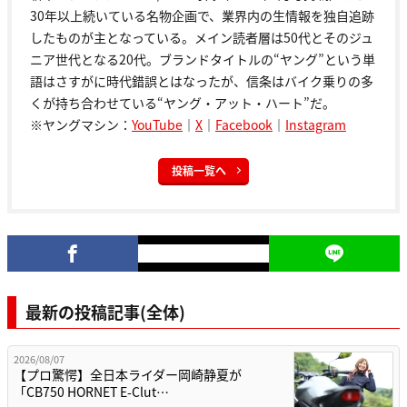
30年以上続いている名物企画で、業界内の生情報を独自追跡
したものが主となっている。メイン読者層は50代とそのジュ
ニア世代となる20代。ブランドタイトルの“ヤング”という単
語はさすがに時代錯誤とはなったが、信条はバイク乗りの多
くが持ち合わせている“ヤング・アット・ハート”だ。
※ヤングマシン：
YouTube
｜
X
｜
Facebook
｜
Instagram
投稿一覧へ
最新の投稿記事(全体)
2026/08/07
【プロ驚愕】全日本ライダー岡崎静夏が
「CB750 HORNET E-Clut…