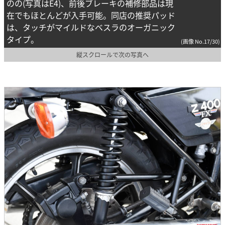
のの(写真はE4)、前後ブレーキの補修部品は現
在でもほとんどが入手可能。同店の推奨パッド
は、タッチがマイルドなベスラのオーガニック
タイプ。
(画像 No.17/30)
縦スクロールで次の写真へ