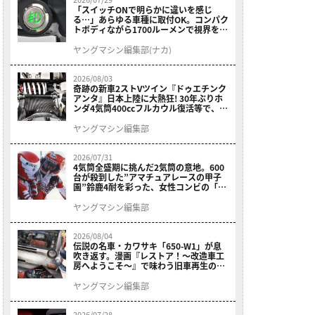
「スイッチONで明らかに違いを感じ
る…」あらゆる車種に取付OK。コンパク
トボディながら1700ルーメンで視界を確
保する［デイトナ・LEDフォグランプユ
ニット プレシャスレイ スモール］
ヤングマシン編集部(ナカ)
2026/08/03
奇跡の新車2ストVツイン『ドゥエチンク
アンタ』日本上陸に大熱狂! 30年ぶりホ
ンダ4気筒400ccフルカウル復活等で、ロ
マン溢れる1ヶ月に【7月ホットなバイク
ニュース振り返り】
ヤングマシン編集部
2026/07/31
4気筒全盛期に挑んだ2気筒の意地。600
台が殺到した”アマチュアレースの甲子
園”鈴鹿4耐を彩った、女性コンビの「ス
ズキGSX400E」が特別展示開始
ヤングマシン編集部
2026/08/04
伝説の名車・カワサキ「650-W1」が息
吹き返す。漫画『レストア！～改造車工
房へようこそ～』で味わう旧車再生のロ
マン
ヤングマシン編集部
2026/07/28