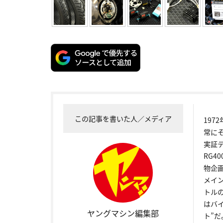
この記事を書いた人／メディア
19
常に
実証
RG4
物企
メイ
トル
はバ
ヤングマシン編集部
ト”だ