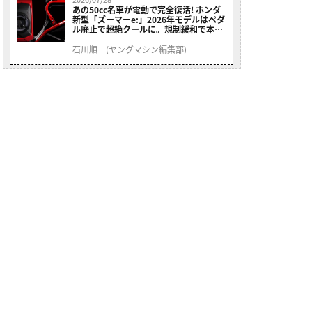
あの50cc名車が電動で完全復活! ホンダ
新型「ズーマーe:」2026年モデルはペダ
ル廃止で超絶クールに。規制緩和で本来
の姿へ【海外】
石川順一(ヤングマシン編集部)