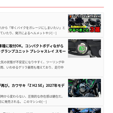
と疲れから「早くバイクをガレージにしまいたい」と
ていたり、発汗によるヘルメットやジ[…]
車種に取付OK。コンパクトボディながら
ォグランプユニット プレシャスレイ スモー
大気の状態が不安定になりやすく、ツーリング中
大雨、いわゆるゲリラ豪雨も増えており、走行中
び。カワサキ「Z H2 SE」2027年モデ
場時から変わらない、圧倒的な存在感は健在だ。
5日に発売される。 このマシンの[…]