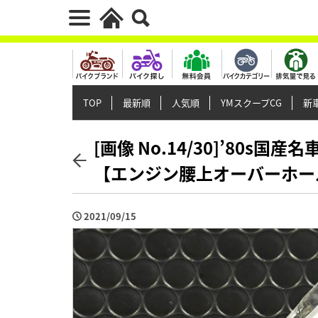
TOP
最新順
人気順
YMスクープCG
新車
[画像 No.14/30]’80s
【エンジン腰上オーバーホー
2021/09/15