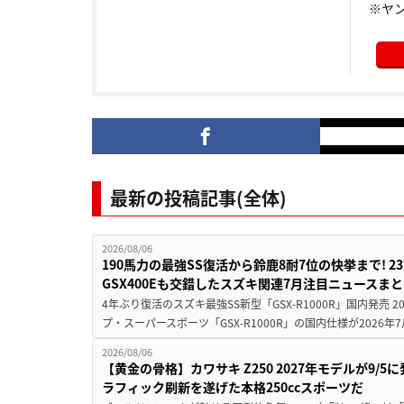
※ヤ
最新の投稿記事(全体)
2026/08/06
190馬力の最強SS復活から鈴鹿8耐7位の快挙まで! 
GSX400Eも交錯したスズキ関連7月注目ニュースま
4年ぶり復活のスズキ最強SS新型「GSX-R1000R」国内発売
プ・スーパースポーツ「GSX-R1000R」の国内仕様が2026年7
2026/08/06
【黄金の骨格】カワサキ Z250 2027年モデルが9/
ラフィック刷新を遂げた本格250ccスポーツだ