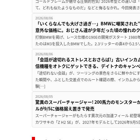
ゴールドフレームが魅せる圧倒的色気! 2026年型との違いは「
て、どれも似たようなものだ」などと侮るなかれ。今回発表されたカ
2026/08/06
「いくらなんでも大げさ過ぎ…」BMWに嘲笑された“190
意外な価格に。おじさん達が少年だった頃の憧れの
打倒BMWを掲げ、レース仕様の190Eの開発がスタート 19
たのはM3を投入したBMWでした。2.3リッターの直4から2.
2026/08/06
「会話が途切れるストレスとおさらば!」古いインカ
信機種をオトクにゲットできる、デイトナのキャン
「途切れない会話」が、ツーリングの景色をさらに鮮やかにす
た瞬間や、ふとした交差点でのルート確認の際、インカムか
験[…]
2026/08/05
驚異のスーパーチャージャー! 200馬力のモンスターが再
ルが9/5に価格据え置きで発売
スーパーチャージャーがもたらす異次元の加速フィール 初登
カワサキの「Z H2 SE」が、2027年モデルとして2026年9月