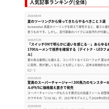
人気記事ランキング(全体)
2026/08/04
夏のツーリングから帰ってきたらやるべきこと３選
Screenshot 真夏のツーリングを終えて帰宅すると、暑さ
思うものです。しかし、走行直後のバイクには虫汚れが付着し
2026/07/29
「スイッチONで明らかに違いを感じる…」あらゆる
1700ルーメンで視界を確保する［デイトナ・LEDフ
ル］
夏の急な豪雨にも備える、コンパクトなイエローフォグ 夏は
に突然、雨が激しくなることも珍しくない。近年は局地的な
に[…]
2026/08/05
驚異のスーパーチャージャー! 200馬力のモンスターが再
ルが9/5に価格据え置きで発売
スーパーチャージャーがもたらす異次元の加速フィール 初登
カワサキの「Z H2 SE」が、2027年モデルとして2026年9月
2026/08/05