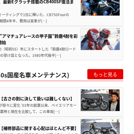
最新Eクラッチ搭載のCB400SF復活ま
ミーティングで1位に輝いた、CB750Fourの
期間4年半、費用は実車が[…]
た”アマチュアレースの甲子園”鈴鹿4耐を彩
開始
80（昭和55）年にスタートした「鈴鹿4耐ロード
受け皿となった。1980年代後半[…]
80s国産名車メンテナンス)
もっと見る
ナンス【古さの割に決して扱いは難しくない】
が徐々に変化 '03年の創業以来、ベイエリアモー
業時と現在を比較して、この車両[…]
ナンス【補修部品に関する心配はほとんど不要】