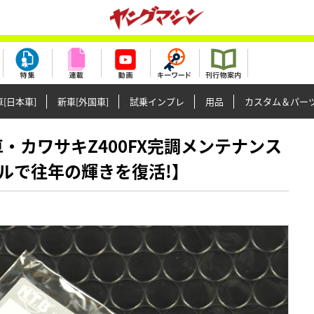
[日本車]
新車[外国車]
試乗インプレ
用品
カスタム＆パー
国産名車・カワサキZ400FX完調メンテナンス
ルで往年の輝きを復活!】