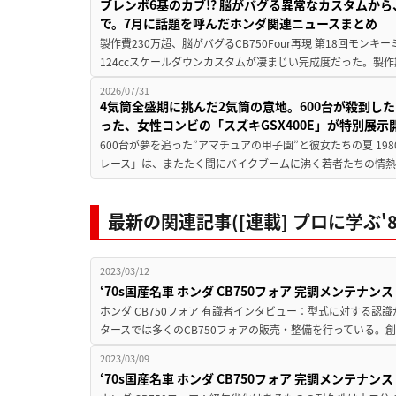
ブレンボ6基のカブ!? 脳がバグる異常なカスタムから、
で。7月に話題を呼んだホンダ関連ニュースまとめ
製作費230万超、脳がバグるCB750Four再現 第18回モンキー
124ccスケールダウンカスタムが凄まじい完成度だった。製作
2026/07/31
4気筒全盛期に挑んだ2気筒の意地。600台が殺到し
った、女性コンビの「スズキGSX400E」が特別展示
600台が夢を追った”アマチュアの甲子園”と彼女たちの夏 19
レース」は、またたく間にバイクブームに沸く若者たちの情熱の
最新の関連記事([連載] プロに学ぶ'
2023/03/12
‘70s国産名車 ホンダ CB750フォア 完調メンテ
ホンダ CB750フォア 有識者インタビュー：型式に対する認識
タースでは多くのCB750フォアの販売・整備を行っている。創
2023/03/09
‘70s国産名車 ホンダ CB750フォア 完調メンテ