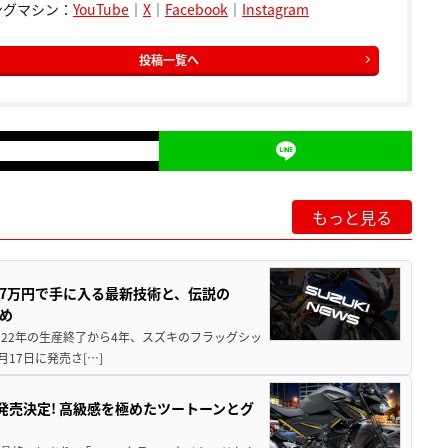
ングマシン：
YouTube
｜
X
｜
Facebook
｜
Instagram
投稿一覧へ
もっと見る
237万円で手に入る最新技術と、伝説の
とめ
 2022年の生産終了から4年、スズキのフラッグシッ
月17日に発売さ[…]
5に発売決定! 高級感を極めたツートーンとグ