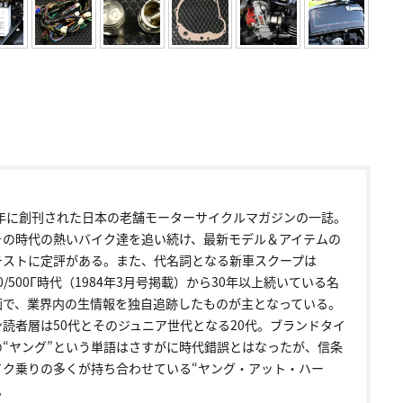
72年に創刊された日本の老舗モーターサイクルマガジンの一誌。
その時代の熱いバイク達を追い続け、最新モデル＆アイテムの
テストに定評がある。また、代名詞となる新車スクープは
00/500Γ時代（1984年3月号掲載）から30年以上続いている名
画で、業界内の生情報を独自追跡したものが主となっている。
ン読者層は50代とそのジュニア世代となる20代。ブランドタイ
の“ヤング”という単語はさすがに時代錯誤とはなったが、信条
イク乗りの多くが持ち合わせている“ヤング・アット・ハー
。