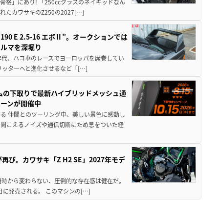
骨格」にあり! 「250ccクラスのネイキッドなん
ワサキのZ250の2027[…]
 E 2.5-16 エボⅡ”。オークションでは
クルマを深堀り
80年代、ハコ車のレースでヨーロッパを席巻してい
5リッターへと進化させるなど「[…]
ムの下取りで最新ハイブリッドメッシュ通
ペーンが開催中
る 仲間とのツーリング中、美しい景色に感動し
ら聞こえるノイズや通信切断にため息をついた経
び。カワサキ「Z H2 SE」2027年モデ
場時から変わらない、圧倒的な存在感は健在だ。
5日に発売される。 このマシンの[…]