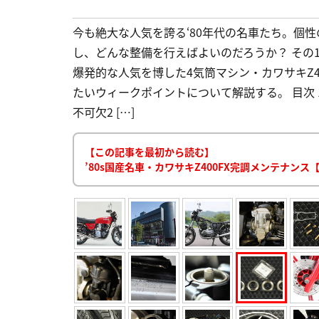
今も絶大な人気を誇る‘80年代の名車たち。個
し、どんな整備を行えばよいのだろうか？ その
爆発的な人気を博した4気筒マシン・カワサキZ4
たいウィークポイントについて解説する。 目次
不可欠2 […]
【この記事を最初から読む】
’80s国産名車・カワサキZ400FX完調メンテナン