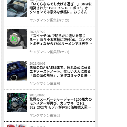
「いくらなんでも大げさ過ぎ…」BMWに
嘲笑された“190 E 2.5-16 エボⅡ”。オー
クションでは意外な価格に。おじさん達
が少年だった頃の憧れのクルマを深堀り
ヤングマシン編集部(ナカ)
2026/07/29
「スイッチONで明らかに違いを感じ
る…」あらゆる車種に取付OK。コンパク
トボディながら1700ルーメンで視界を確
保する［デイトナ・LEDフォグランプユ
ニット プレシャスレイ スモール］
ヤングマシン編集部(ナカ)
2026/08/05
悪魔のZからAE86まで、疲れた心に蘇る
エキゾーストノート。忙しい大人に贈る
「あの頃の熱狂」、名作コミック＆映画
の愛機たちが東京駅地下に期間限定で集
結！
ヤングマシン編集部
2026/08/05
驚異のスーパーチャージャー! 200馬力の
モンスターが再び。カワサキ「Z H2
SE」2027年モデルが9/5に価格据え置き
で発売
ヤングマシン編集部
2026/07/31