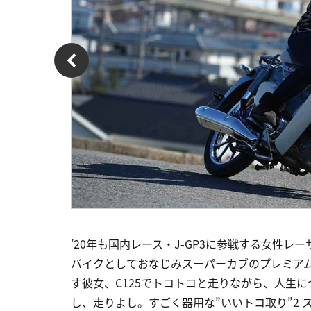
’20年も国内レース・J-GP3に参戦する女性
バイクとしておなじみスーパーカブのプレミアム
す彼女、C125でトコトコと走りながら、人生に
し、走りよし。すごく器用な”いいトコ取り”2 スー