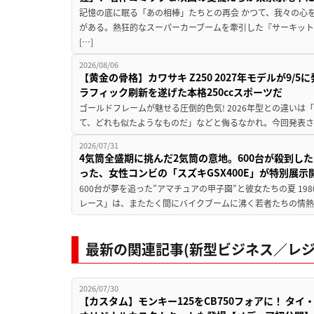
記憶の底に眠る「あの相棒」たちとの再会 かつて、我々の心
がある。熱狂的なスーパーカーブームを牽引した『サーキット
[…]
2026/08/06
【黄金の骨格】カワサキ Z250 2027年モデルが9/
ラフィック刷新を遂げた本格250ccスポーツだ
ゴールドフレームが魅せる圧倒的色気! 2026年型との違いは「
て、どれも似たようなものだ」などと侮るなかれ。今回発表されたカ
2026/07/31
4気筒全盛期に挑んだ2気筒の意地。600台が殺到し
った、女性コンビの「スズキGSX400E」が特別展示
600台が夢を追った”アマチュアの甲子園”と彼女たちの夏 19
レース」は、またたく間にバイクブームに沸く若者たちの情熱の
最新の関連記事(新型ビジネス／レジ
2026/07/30
【カスタム】モンキー125をCB750フォアに！ タイ・