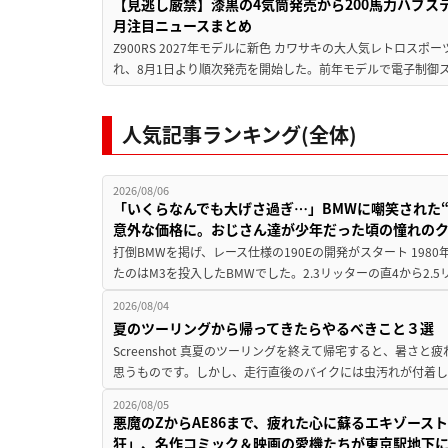
【見逃し厳禁】漆黒の4気筒発売から200馬力ハブス
月注目ニュースまとめ
Z900RS 2027年モデルに新色 カワサキの大人気レトロスポー
れ、8月1日より順次発売を開始した。前年モデルで電子制御ス
人気記事ランキング(全体)
2026/08/06
「いくらなんでも大げさ過ぎ…」BMWに嘲笑された“190
意外な価格に。おじさん達が少年だった頃の憧れの
打倒BMWを掲げ、レース仕様の190Eの開発がスタート 19
たのはM3を投入したBMWでした。2.3リッターの直4から2.
2026/08/04
夏のツーリングから帰ってきたらやるべきこと３選
Screenshot 真夏のツーリングを終えて帰宅すると、暑さ
思うものです。しかし、走行直後のバイクには虫汚れが付着し
2026/08/05
悪魔のZからAE86まで、疲れた心に蘇るエキゾース
狂」、名作コミック＆映画の愛機たちが東京駅地下