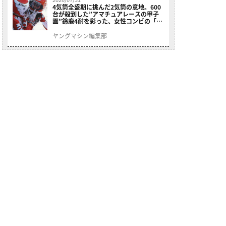
4気筒全盛期に挑んだ2気筒の意地。600
台が殺到した”アマチュアレースの甲子
園”鈴鹿4耐を彩った、女性コンビの「ス
ズキGSX400E」が特別展示開始
ヤングマシン編集部