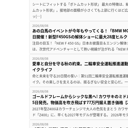
シートにフィットする「ボトムカット形状」 最大の特徴は、
ムカット形状」。接地部の面積が小さくても上部に行くほど
ッ[…]
2026/08/08
あの白馬のイベントが今年もやってくる！「BMW MOTORR
日開催！新型F450GSの解体ショーに最大28度ヒル
注目の目玉！「NEW F 450 GS」日本お披露目＆エンジン
は、次世代アドベンチャーとして熱い視線が注がれる「NEW F 45
2026/08/08
愛車と自分を守る秋の約束。二輪車安全運転推進運
イクライフ
命と未来を守る20日間の誓い：第51回二輪車安全運転推進運
イク。その楽しさを支えるのは、揺るぎない安全と安心だ。一般
2026/08/08
ゴールドフレームからシックな黒へ! カワサキのミド
5日発売。物価高を吹き飛ばす77万円据え置き価格【Z
2027年型Z400はカラーチェンジで大人の色気をまとう カ
ド「Z400」に、早くも2027年モデルが登場する。 2026年
2026/08/08