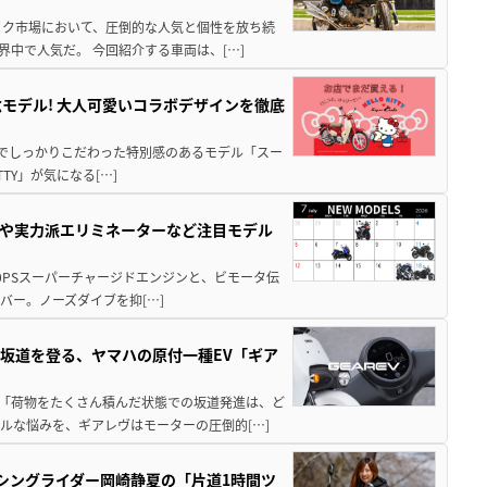
バイク市場において、圧倒的な人気と個性を放ち続
界中で人気だ。 今回紹介する車両は、[…]
モデル! 大人可愛いコラボデザインを徹底
分までしっかりこだわった特別感のあるモデル「スー
ITTY」が気になる[…]
00Rや実力派エリミネーターなど注目モデル
りの200PSスーパーチャージドエンジンと、ビモータ伝
バー。ノーズダイブを抑[…]
坂道を登る、ヤマハの原付一種EV「ギア
ク 「荷物をたくさん積んだ状態での坂道発進は、ど
ルな悩みを、ギアレヴはモーターの圧倒的[…]
ーシングライダー岡崎静夏の「片道1時間ツ