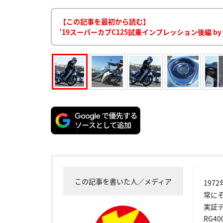
【この記事を最初から読む】
’19スーパーカブC125試乗インプレッション後編 
この記事を書いた人／メディア
19
常に
実証
RG4