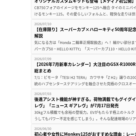
オリジナルカスタムキットも登場【メディア初公開】
CB750フォアのイメージをモンキー125へ融合 タイのミニ
けるモンキー125。その愛らしいフォルムと、軽快な走りは世
2026/07/10
【在庫限り】スーパーカブ×ハローキティ50周年記念
解説
気になる方は「Honda 二輪車正規取扱店」へ！ 細かい部
パーカブ50・HELLO KITTY」「スーパーカブ110・HELLO K
2026/07/09
【2026年7月新車カレンダー】大注目のGSX-R10
総まとめ
7/1：ビモータ「TESI H2 TERA」 カワサキ「Z H2」譲
統のハブセンターステアリングを融合させた究極のクロスオー
2026/07/03
後進アシスト機能が神すぎる。荷物満載でもグイグイ
レヴ」「ニュース ギアレヴ」が7月17日発売
30kgフル積載でも余裕の登坂力。EVがもたらす極上のトル
うしてもパワー不足を感じてしまう」。そんな配達現場のリア
2026/06/30
初心者や女性にMonkey125がおすすめな理由：レ