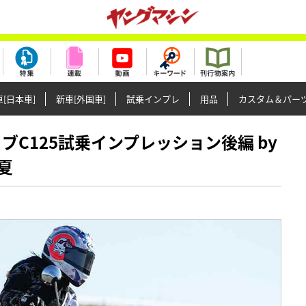
[日本車]
新車[外国車]
試乗インプレ
用品
カスタム＆パー
パーカブC125試乗インプレッション後編 by
夏