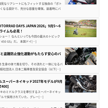
細見なリアシートにもフィットする独自の「ボト
広くなる設計で、充分な容量を確保。装着時にバ
AD DAYS JAPAN 2026」9月5〜6
クライムも必見！
解体ショー！ なんといっても今回の最大のトピック
0 GS」だ。 本国ドイ[…]
動と盗難防止強化運動がもたらす安心のバ
動 生身の体で風を切り、その流れと一体になるバ
社団法人 日本二輪車普及安全協会（以下[…]
ルスーパーネイキッド2027年モデルが9月
400】
ワサキのミドルクラスを牽引するスーパーネイキッ
モデルで採用されていた、グレー[…]