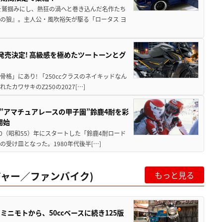
を鷲掴みにし、熱狂の渦へと巻き込んだ名作たち
の狼』。主人公・風吹裕矢が駆る「ロータス ヨ
5に発売決定! 高級感を極めたツートーンとグ
骨格」にあり! 「250ccクラスのネイキッドなん
ワサキのZ250の2027[…]
た”アマチュアレースの甲子園”鈴鹿4耐を彩
開始
80（昭和55）年にスタートした「鈴鹿4耐ロード
受け皿となった。1980年代後半[…]
ャー／ファンバイク)
もっと見る
ミニモトから、50ccベースに続き125版