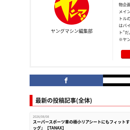
物企
メイ
トル
はバ
ヤングマシン編集部
ト”だ
※ヤ
最新の投稿記事(全体)
2026/08/08
スーパースポーツ車の極小リアシートにもフィットす
ッグ』【TANAX】