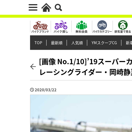
TOP
最新順
人気順
YMスクープCG
新車
[画像 No.1/10]’19スー
レーシングライダー・岡崎静
2020/03/22