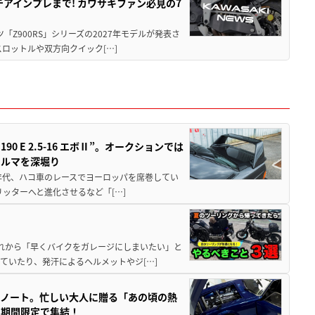
テアインプレまで! カワサキファン必見の7
ツ「Z900RS」シリーズの2027年モデルが発表さ
ロットルや双方向クイック[…]
 E 2.5-16 エボⅡ”。オークションでは
クルマを深堀り
80年代、ハコ車のレースでヨーロッパを席巻してい
5リッターへと進化させるなど「[…]
と疲れから「早くバイクをガレージにしまいたい」と
ていたり、発汗によるヘルメットやジ[…]
トノート。忙しい大人に贈る「あの頃の熱
に期間限定で集結！