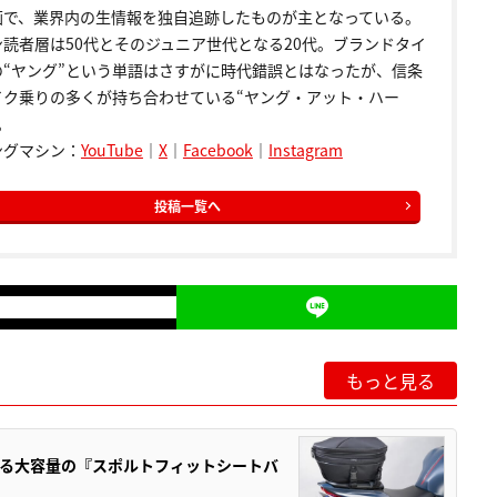
画で、業界内の生情報を独自追跡したものが主となっている。
ン読者層は50代とそのジュニア世代となる20代。ブランドタイ
の“ヤング”という単語はさすがに時代錯誤とはなったが、信条
イク乗りの多くが持ち合わせている“ヤング・アット・ハー
。
ングマシン：
YouTube
｜
X
｜
Facebook
｜
Instagram
投稿一覧へ
もっと見る
る大容量の『スポルトフィットシートバ