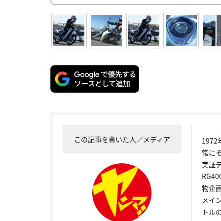
この記事を書いた人／メディア
19
常に
実証
RG4
物企
メイ
トル