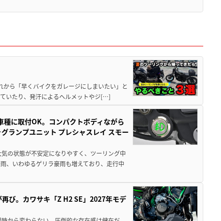
と疲れから「早くバイクをガレージにしまいたい」と
ていたり、発汗によるヘルメットやジ[…]
車種に取付OK。コンパクトボディながら
ォグランプユニット プレシャスレイ スモー
大気の状態が不安定になりやすく、ツーリング中
大雨、いわゆるゲリラ豪雨も増えており、走行中
び。カワサキ「Z H2 SE」2027年モデ
場時から変わらない、圧倒的な存在感は健在だ。