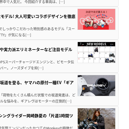
界中で人気だ。 今回紹介する車両は、[…]
モデル! 大人可愛いコラボデザインを徹底
分までしっかりこだわった特別感のあるモデル「スー
ITTY」が気になる[…]
00Rや実力派エリミネーターなど注目モデル
りの200PSスーパーチャージドエンジンと、ビモータ伝
バー。ノーズダイブを抑[…]
坂道を登る、ヤマハの原付一種EV「ギア
ク 「荷物をたくさん積んだ状態での坂道発進は、ど
ルな悩みを、ギアレヴはモーターの圧倒的[…]
ーシングライダー岡崎静夏の「片道1時間ツ
単気筒エンジンだったかつてのMonkeyの特徴だ