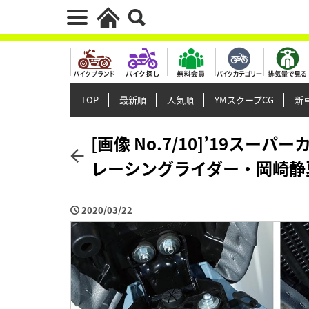
TOP
最新順
人気順
YMスクープCG
新車
[画像 No.7/10]’19スー
レーシングライダー・岡崎静
2020/03/22