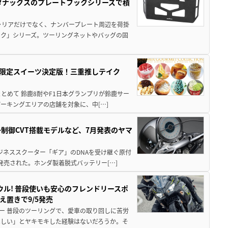
！タナックスのプレートフックシリーズで積
ャリアだけでなく、ナンバープレート周辺を荷掛
ック」シリーズ。ツーリングネットやバッグの固
メ＆限定スイーツ決定版！三重推しテイク
もまとめて 鈴鹿8耐やF1日本グランプリが鈴鹿サー
ーキングエリアの店舗を対象に、中[…]
子制御CVT搭載モデルなど、7月発表のヤマ
ジネススクーター「ギア」のDNAを受け継ぐ原付
発売された。ホンダ製着脱式バッテリー[…]
ウル! 普段使いも安心のフレンドリースポ
え置きで9/5発売
ー 普段のツーリングで、愛車の取り回しに苦労
ほしい」とヤキモキした経験はないだろうか。そ