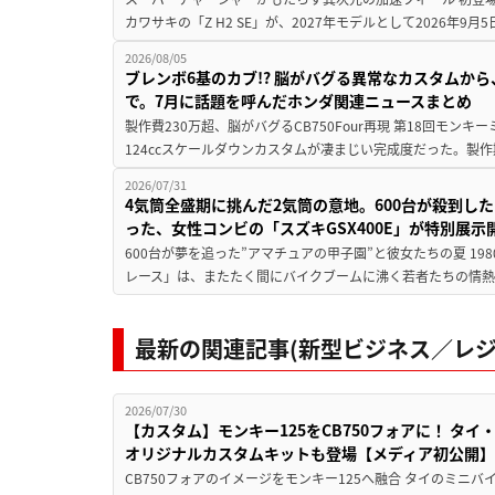
カワサキの「Z H2 SE」が、2027年モデルとして2026年9月
2026/08/05
ブレンボ6基のカブ!? 脳がバグる異常なカスタムから、
で。7月に話題を呼んだホンダ関連ニュースまとめ
製作費230万超、脳がバグるCB750Four再現 第18回モンキー
124ccスケールダウンカスタムが凄まじい完成度だった。製作
2026/07/31
4気筒全盛期に挑んだ2気筒の意地。600台が殺到し
った、女性コンビの「スズキGSX400E」が特別展示
600台が夢を追った”アマチュアの甲子園”と彼女たちの夏 19
レース」は、またたく間にバイクブームに沸く若者たちの情熱の
最新の関連記事(新型ビジネス／レジ
2026/07/30
【カスタム】モンキー125をCB750フォアに！ タイ・
オリジナルカスタムキットも登場【メディア初公開】
CB750フォアのイメージをモンキー125へ融合 タイのミニ