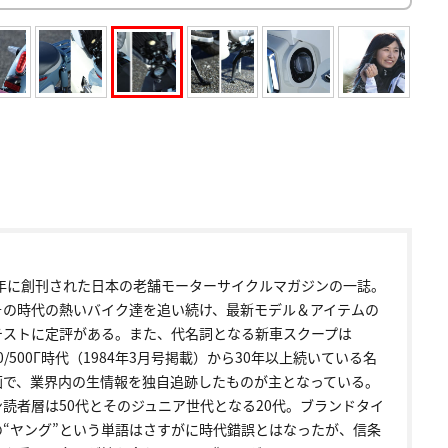
72年に創刊された日本の老舗モーターサイクルマガジンの一誌。
その時代の熱いバイク達を追い続け、最新モデル＆アイテムの
テストに定評がある。また、代名詞となる新車スクープは
00/500Γ時代（1984年3月号掲載）から30年以上続いている名
画で、業界内の生情報を独自追跡したものが主となっている。
ン読者層は50代とそのジュニア世代となる20代。ブランドタイ
の“ヤング”という単語はさすがに時代錯誤とはなったが、信条