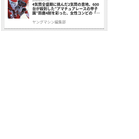
4気筒全盛期に挑んだ2気筒の意地。600
台が殺到した”アマチュアレースの甲子
園”鈴鹿4耐を彩った、女性コンビの「ス
ズキGSX400E」が特別展示開始
ヤングマシン編集部