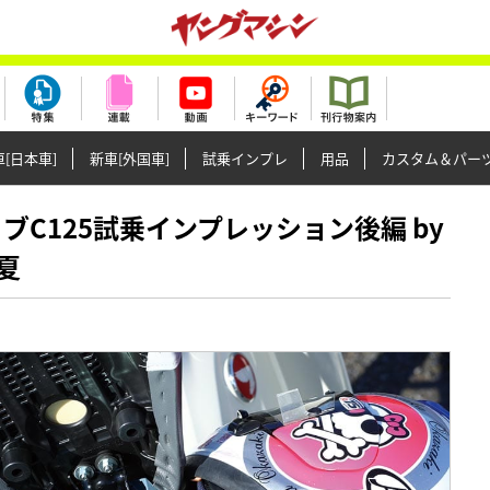
[日本車]
新車[外国車]
試乗インプレ
用品
カスタム＆パー
パーカブC125試乗インプレッション後編 by
夏