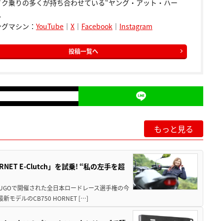
イク乗りの多くが持ち合わせている“ヤング・アット・ハー
。
ングマシン：
YouTube
｜
X
｜
Facebook
｜
Instagram
投稿一覧へ
もっと見る
T E-Clutch」を試乗! “私の左手を超
SUGOで開催された全日本ロードレース選手権の今
ルのCB750 HORNET […]