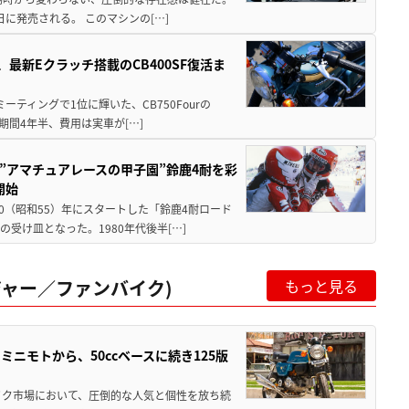
5日に発売される。 このマシンの[…]
最新Eクラッチ搭載のCB400SF復活ま
ミーティングで1位に輝いた、CB750Fourの
期間4年半、費用は実車が[…]
た”アマチュアレースの甲子園”鈴鹿4耐を彩
開始
80（昭和55）年にスタートした「鈴鹿4耐ロード
受け皿となった。1980年代後半[…]
ャー／ファンバイク)
もっと見る
ミニモトから、50ccベースに続き125版
バイク市場において、圧倒的な人気と個性を放ち続