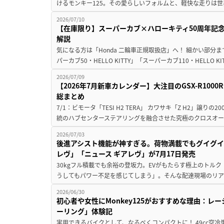
けるモンキー125。その愛らしいフォルムと、軽快な走りは世
2026/07/10
【在庫限り】スーパーカブ×ハローキティ50周年記念
解説
気になる方は「Honda 二輪車正規取扱店」へ！ 細かい部
パーカブ50・HELLO KITTY」「スーパーカブ110・HELLO K
2026/07/09
【2026年7月新車カレンダー】大注目のGSX-R10
総まとめ
7/1：ビモータ「TESI H2 TERA」 カワサキ「Z H2」譲
統のハブセンターステアリングを融合させた究極のクロスオー
2026/07/03
後進アシスト機能が神すぎる。荷物満載でもグイグイ
レヴ」「ニュース ギアレヴ」が7月17日発売
30kgフル積載でも余裕の登坂力。EVがもたらす極上のトル
うしてもパワー不足を感じてしまう」。そんな配達現場のリア
2026/06/30
初心者や女性にMonkey125がおすすめな理由：レ
ーリング」体験記
実用できるバイクとして、なるべくコンパクトに！ 49cc空冷