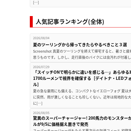
[…]
人気記事ランキング(全体)
2026/08/04
夏のツーリングから帰ってきたらやるべきこと３選
Screenshot 真夏のツーリングを終えて帰宅すると、暑さ
思うものです。しかし、走行直後のバイクには虫汚れが付着し
2026/07/29
「スイッチONで明らかに違いを感じる…」あらゆる
1700ルーメンで視界を確保する［デイトナ・LEDフ
ル］
夏の急な豪雨にも備える、コンパクトなイエローフォグ 夏は
に突然、雨が激しくなることも珍しくない。近年は局地的な
に[…]
2026/08/05
驚異のスーパーチャージャー! 200馬力のモンスターが再
ルが9/5に価格据え置きで発売
スーパーチャージャーがもたらす異次元の加速フィール 初登