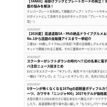
【TANAX】荷掛けフックとプレートガードの両立
載の悩みを解決！
ナンバープレートを利用して積載力アップ！ リアシートやキ
けポイントとして活用できるのがタナックスの「プレートフ
定[…]
2026/08/07
【2026夏】高速道路SA・PAの絶品ドライブグル
No.1から話題の自販機アイスまで一挙紹介
三重SA・PA推しテイクNo.1が決定! 今夏の全国推しグルメ
キットで開催される三重県。その三重県のサービスエリア／パ
2026/08/07
スクーターがシフトダウンの時代へ!? 幻の名車に電
ハ注目ニュース総まとめ
EVビジネススクーター「ギアレヴ」発売 ヤマハを代表するビ
一種EV「ギアレヴ」と「ニュース ギアレヴ」が、先月17日に
2026/08/07
Uターンが怖くなくなる167kgの超軽量ボディフルカ
ーツ、カワサキ「ニンジャ400」2027モデルが価格据
大型の重さと250の非力さに悩むあなたへ贈るスポーツツアラ
したり、高速道路の登り坂や追い越しで「もう少しパワーが