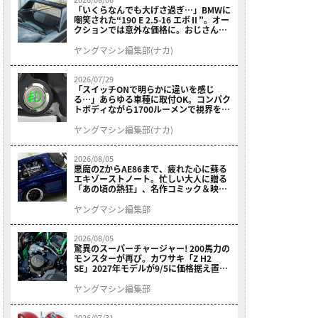
「いくらなんでも大げさ過ぎ…」BMWに
嘲笑された“190 E 2.5-16 エボⅡ”。オー
クションでは意外な価格に。おじさん達
が少年だった頃の憧れのクルマを深堀り
ヤングマシン編集部(ナカ)
2026/07/29
「スイッチONで明らかに違いを感じ
る…」あらゆる車種に取付OK。コンパク
トボディながら1700ルーメンで視界を確
保する［デイトナ・LEDフォグランプユ
ニット プレシャスレイ スモール］
ヤングマシン編集部(ナカ)
2026/08/05
悪魔のZからAE86まで、疲れた心に蘇る
エキゾーストノート。忙しい大人に贈る
「あの頃の熱狂」、名作コミック＆映画
の愛機たちが東京駅地下に期間限定で集
結！
ヤングマシン編集部
2026/08/05
驚異のスーパーチャージャー! 200馬力の
モンスターが再び。カワサキ「Z H2
SE」2027年モデルが9/5に価格据え置き
で発売
ヤングマシン編集部
2026/07/31