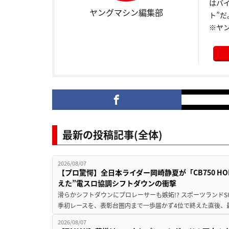
はバ
ヤングマシン編集部
ト”だ
※ヤ
最新の投稿記事(全体)
2026/08/07
【プロ驚愕】全日本ライダー岡崎静夏が「CB750 HORNE
えた”電スロ協調シフトダウンの衝撃
滑らかシフトダウンにプロレーサーも嫉妬!? スポーツランド
季初レースを、表彰台圏内まで一歩届かず4位で終えた直後、最新モデ
2026/08/07