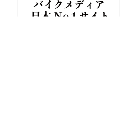
HOME
バイク／オートバイ［新車］
’19スーパーカブC125試乗
ヤングマシンとは？
ご利用案内
執筆／編集メンバー
プライバシーポリシー
運営会社
お問い合せ
Copyright ©
NAIGAI PUBLISHING CO.,LTD.
All rights reserved.