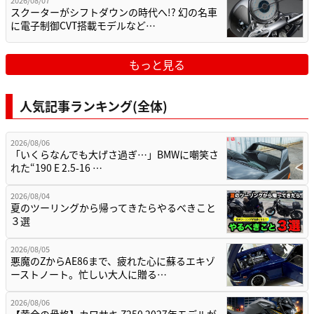
スクーターがシフトダウンの時代へ!? 幻の名車
に電子制御CVT搭載モデルなど…
もっと見る
人気記事ランキング(全体)
2026/08/06
「いくらなんでも大げさ過ぎ…」BMWに嘲笑さ
れた“190 E 2.5-16 …
2026/08/04
夏のツーリングから帰ってきたらやるべきこと
３選
2026/08/05
悪魔のZからAE86まで、疲れた心に蘇るエキゾ
ーストノート。忙しい大人に贈る…
2026/08/06