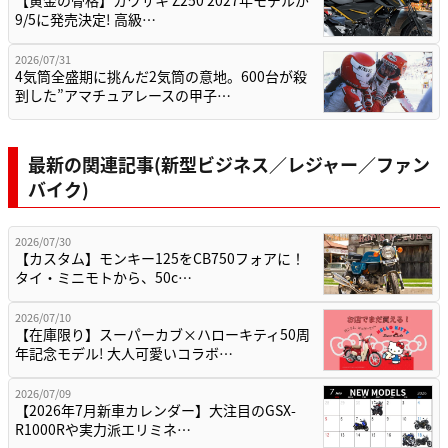
【黄金の骨格】カワサキ Z250 2027年モデルが
9/5に発売決定! 高級…
2026/07/31
4気筒全盛期に挑んだ2気筒の意地。600台が殺
到した”アマチュアレースの甲子…
最新の関連記事(新型ビジネス／レジャー／ファン
バイク)
2026/07/30
【カスタム】モンキー125をCB750フォアに！
タイ・ミニモトから、50c…
2026/07/10
【在庫限り】スーパーカブ×ハローキティ50周
年記念モデル! 大人可愛いコラボ…
2026/07/09
【2026年7月新車カレンダー】大注目のGSX-
R1000Rや実力派エリミネ…