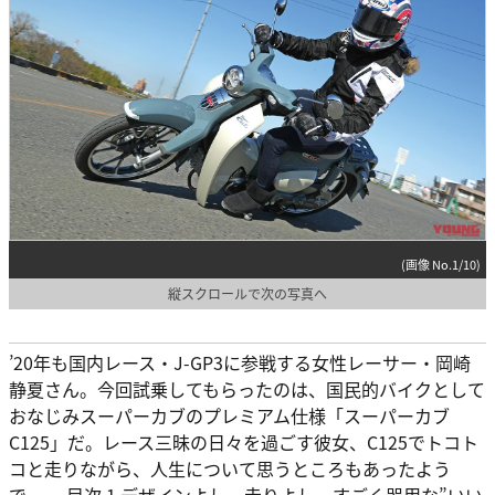
(画像 No.1/10)
縦スクロールで次の写真へ
’20年も国内レース・J-GP3に参戦する女性レーサー・岡崎
静夏さん。今回試乗してもらったのは、国民的バイクとして
おなじみスーパーカブのプレミアム仕様「スーパーカブ
C125」だ。レース三昧の日々を過ごす彼女、C125でトコト
コと走りながら、人生について思うところもあったよう
で…。 目次 1 デザインよし、走りよし。すごく器用な”いい