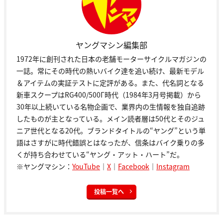
ヤングマシン編集部
1972年に創刊された日本の老舗モーターサイクルマガジンの
一誌。常にその時代の熱いバイク達を追い続け、最新モデル
＆アイテムの実証テストに定評がある。また、代名詞となる
新車スクープはRG400/500Γ時代（1984年3月号掲載）から
30年以上続いている名物企画で、業界内の生情報を独自追跡
したものが主となっている。メイン読者層は50代とそのジュ
ニア世代となる20代。ブランドタイトルの“ヤング”という単
語はさすがに時代錯誤とはなったが、信条はバイク乗りの多
くが持ち合わせている“ヤング・アット・ハート”だ。
※ヤングマシン：
YouTube
｜
X
｜
Facebook
｜
Instagram
投稿一覧へ