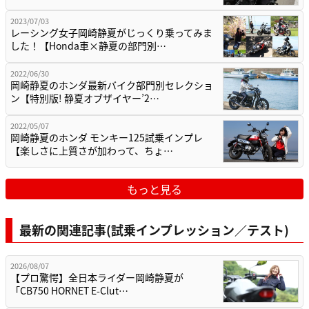
2023/07/03
レーシング女子岡崎静夏がじっくり乗ってみま
した！【Honda車×静夏の部門別…
2022/06/30
岡崎静夏のホンダ最新バイク部門別セレクショ
ン【特別版! 静夏オブザイヤー’2…
2022/05/07
岡崎静夏のホンダ モンキー125試乗インプレ
【楽しさに上質さが加わって、ちょ…
もっと見る
最新の関連記事(試乗インプレッション／テスト)
2026/08/07
【プロ驚愕】全日本ライダー岡崎静夏が
「CB750 HORNET E-Clut…