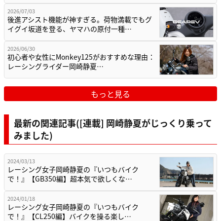
2026/07/03
後進アシスト機能が神すぎる。荷物満載でもグ
イグイ坂道を登る、ヤマハの原付一種…
2026/06/30
初心者や女性にMonkey125がおすすめな理由：
レーシングライダー岡崎静夏…
もっと見る
最新の関連記事([連載] 岡崎静夏がじっくり乗って
みました)
2024/03/13
レーシング女子岡崎静夏の『いつもバイク
で！』【GB350編】超本気で欲しくな…
2024/01/18
レーシング女子岡崎静夏の『いつもバイク
で！』【CL250編】バイクを操る楽し…