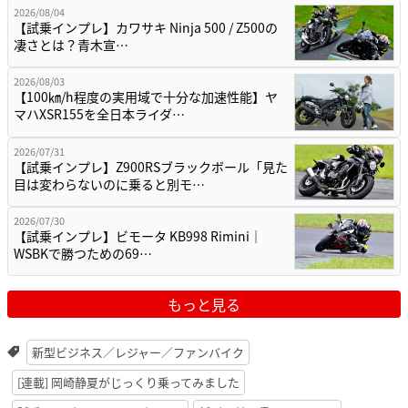
2026/08/04
【試乗インプレ】カワサキ Ninja 500 / Z500の
凄さとは？青木宣…
2026/08/03
【100㎞/h程度の実用域で十分な加速性能】ヤ
マハXSR155を全日本ライダ…
2026/07/31
【試乗インプレ】Z900RSブラックボール「見た
目は変わらないのに乗ると別モ…
2026/07/30
【試乗インプレ】ビモータ KB998 Rimini｜
WSBKで勝つための69…
もっと見る
新型ビジネス／レジャー／ファンバイク
[連載] 岡崎静夏がじっくり乗ってみました