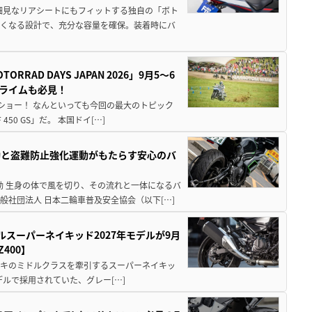
細見なリアシートにもフィットする独自の「ボト
広くなる設計で、充分な容量を確保。装着時にバ
AD DAYS JAPAN 2026」9月5〜6
クライムも必見！
解体ショー！ なんといっても今回の最大のトピック
0 GS」だ。 本国ドイ[…]
動と盗難防止強化運動がもたらす安心のバ
動 生身の体で風を切り、その流れと一体になるバ
社団法人 日本二輪車普及安全協会（以下[…]
ルスーパーネイキッド2027年モデルが9月
400】
ワサキのミドルクラスを牽引するスーパーネイキッ
モデルで採用されていた、グレー[…]