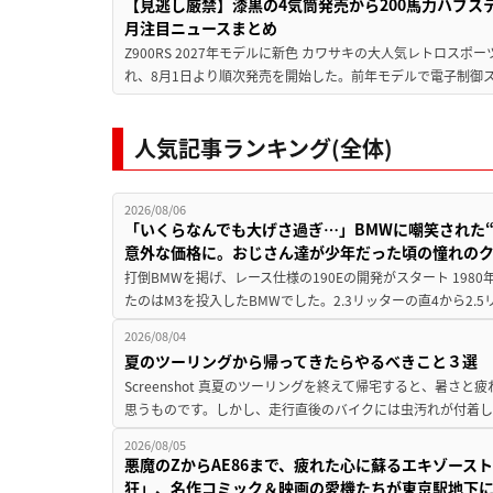
【見逃し厳禁】漆黒の4気筒発売から200馬力ハブス
月注目ニュースまとめ
Z900RS 2027年モデルに新色 カワサキの大人気レトロスポー
れ、8月1日より順次発売を開始した。前年モデルで電子制御ス
人気記事ランキング(全体)
2026/08/06
「いくらなんでも大げさ過ぎ…」BMWに嘲笑された“190
意外な価格に。おじさん達が少年だった頃の憧れの
打倒BMWを掲げ、レース仕様の190Eの開発がスタート 19
たのはM3を投入したBMWでした。2.3リッターの直4から2.
2026/08/04
夏のツーリングから帰ってきたらやるべきこと３選
Screenshot 真夏のツーリングを終えて帰宅すると、暑さ
思うものです。しかし、走行直後のバイクには虫汚れが付着し
2026/08/05
悪魔のZからAE86まで、疲れた心に蘇るエキゾース
狂」、名作コミック＆映画の愛機たちが東京駅地下