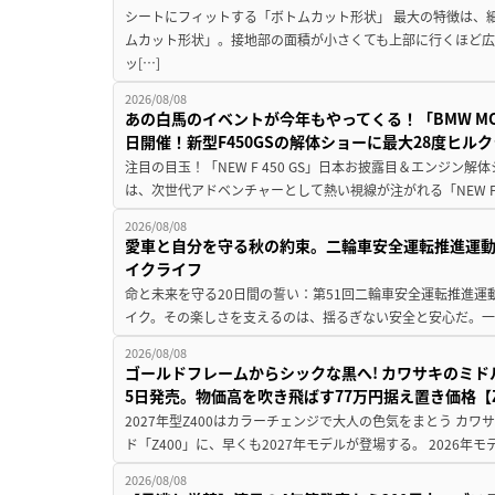
シートにフィットする「ボトムカット形状」 最大の特徴は、
ムカット形状」。接地部の面積が小さくても上部に行くほど
ッ[…]
2026/08/08
あの白馬のイベントが今年もやってくる！「BMW MOTORR
日開催！新型F450GSの解体ショーに最大28度ヒル
注目の目玉！「NEW F 450 GS」日本お披露目＆エンジン
は、次世代アドベンチャーとして熱い視線が注がれる「NEW F 45
2026/08/08
愛車と自分を守る秋の約束。二輪車安全運転推進運
イクライフ
命と未来を守る20日間の誓い：第51回二輪車安全運転推進運
イク。その楽しさを支えるのは、揺るぎない安全と安心だ。一般
2026/08/08
ゴールドフレームからシックな黒へ! カワサキのミド
5日発売。物価高を吹き飛ばす77万円据え置き価格【Z
2027年型Z400はカラーチェンジで大人の色気をまとう カ
ド「Z400」に、早くも2027年モデルが登場する。 2026年
2026/08/08