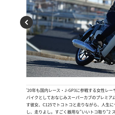
’20年も国内レース・J-GP3に参戦する女性
バイクとしておなじみスーパーカブのプレミアム
す彼女、C125でトコトコと走りながら、人生に
し、走りよし。すごく器用な”いいトコ取り”2 スー