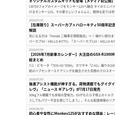
オリジナルカスタムキットも登場【メディア初公開】
CB750フォアのイメージをモンキー125へ融合 タイのミニ
けるモンキー125。その愛らしいフォルムと、軽快な走りは世
2026/07/10
【在庫限り】スーパーカブ×ハローキティ50周年記念
解説
気になる方は「Honda 二輪車正規取扱店」へ！ 細かい部
パーカブ50・HELLO KITTY」「スーパーカブ110・HELLO K
2026/07/09
【2026年7月新車カレンダー】大注目のGSX-R10
総まとめ
7/1：ビモータ「TESI H2 TERA」 カワサキ「Z H2」譲
統のハブセンターステアリングを融合させた究極のクロスオー
2026/07/03
後進アシスト機能が神すぎる。荷物満載でもグイグイ
レヴ」「ニュース ギアレヴ」が7月17日発売
30kgフル積載でも余裕の登坂力。EVがもたらす極上のトル
うしてもパワー不足を感じてしまう」。そんな配達現場のリア
2026/06/30
初心者や女性にMonkey125がおすすめな理由：レ