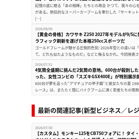
記憶の底に眠る「あの相棒」たちとの再会 かつて、我々の心
がある。熱狂的なスーパーカーブームを牽引した『サーキット
[…]
2026/08/06
【黄金の骨格】カワサキ Z250 2027年モデルが9/
ラフィック刷新を遂げた本格250ccスポーツだ
ゴールドフレームが魅せる圧倒的色気! 2026年型との違いは「
て、どれも似たようなものだ」などと侮るなかれ。今回発表されたカ
2026/07/31
4気筒全盛期に挑んだ2気筒の意地。600台が殺到し
った、女性コンビの「スズキGSX400E」が特別展示
600台が夢を追った”アマチュアの甲子園”と彼女たちの夏 19
レース」は、またたく間にバイクブームに沸く若者たちの情熱の
最新の関連記事(新型ビジネス／レジ
2026/07/30
【カスタム】モンキー125をCB750フォアに！ タイ・