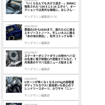
「いくらなんでも大げさ過ぎ…」BMWに
嘲笑された“190 E 2.5-16 エボⅡ”。オー
クションでは意外な価格に。おじさん達
が少年だった頃の憧れのクルマを深堀り
ヤングマシン編集部(ナカ)
2026/08/05
悪魔のZからAE86まで、疲れた心に蘇る
エキゾーストノート。忙しい大人に贈る
「あの頃の熱狂」、名作コミック＆映画
の愛機たちが東京駅地下に期間限定で集
結！
ヤングマシン編集部
2026/08/07
スクーターがシフトダウンの時代へ!? 幻
の名車に電子制御CVT搭載モデルなど、7
月発表のヤマハ注目ニュース総まとめ
ヤングマシン編集部
2026/08/07
Uターンが怖くなくなる167kgの超軽量
ボディフルカウル! 普段使いも安心のフ
レンドリースポーツ、カワサキ「ニンジ
ャ400」2027モデルが価格据え置きで
9/5発売
ヤングマシン編集部
2026/08/06