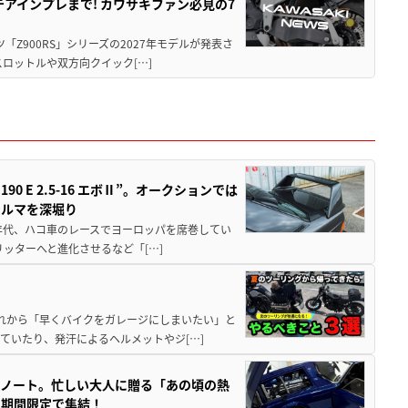
テアインプレまで! カワサキファン必見の7
ツ「Z900RS」シリーズの2027年モデルが発表さ
ロットルや双方向クイック[…]
 E 2.5-16 エボⅡ”。オークションでは
クルマを深堀り
80年代、ハコ車のレースでヨーロッパを席巻してい
5リッターへと進化させるなど「[…]
と疲れから「早くバイクをガレージにしまいたい」と
ていたり、発汗によるヘルメットやジ[…]
トノート。忙しい大人に贈る「あの頃の熱
に期間限定で集結！