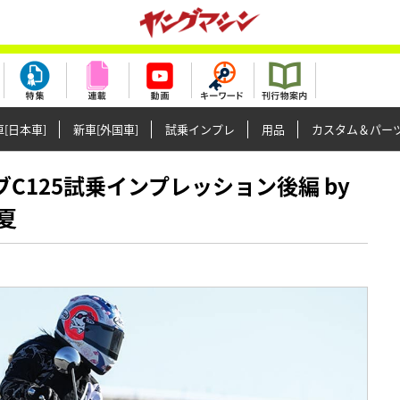
[日本車]
新車[外国車]
試乗インプレ
用品
カスタム＆パー
ーカブC125試乗インプレッション後編 by
夏