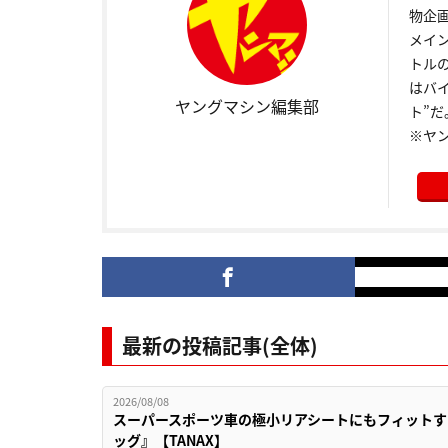
物企
メイ
トル
はバ
ヤングマシン編集部
ト”だ
※ヤ
最新の投稿記事(全体)
2026/08/08
スーパースポーツ車の極小リアシートにもフィットす
ッグ』【TANAX】