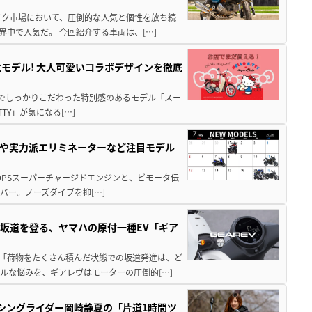
バイク市場において、圧倒的な人気と個性を放ち続
界中で人気だ。 今回紹介する車両は、[…]
モデル! 大人可愛いコラボデザインを徹底
分までしっかりこだわった特別感のあるモデル「スー
ITTY」が気になる[…]
00Rや実力派エリミネーターなど注目モデル
りの200PSスーパーチャージドエンジンと、ビモータ伝
バー。ノーズダイブを抑[…]
坂道を登る、ヤマハの原付一種EV「ギア
ク 「荷物をたくさん積んだ状態での坂道発進は、ど
ルな悩みを、ギアレヴはモーターの圧倒的[…]
ーシングライダー岡崎静夏の「片道1時間ツ