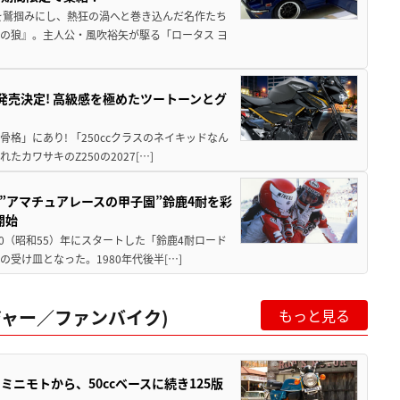
を鷲掴みにし、熱狂の渦へと巻き込んだ名作たち
の狼』。主人公・風吹裕矢が駆る「ロータス ヨ
5に発売決定! 高級感を極めたツートーンとグ
骨格」にあり! 「250ccクラスのネイキッドなん
ワサキのZ250の2027[…]
た”アマチュアレースの甲子園”鈴鹿4耐を彩
開始
80（昭和55）年にスタートした「鈴鹿4耐ロード
受け皿となった。1980年代後半[…]
ャー／ファンバイク)
もっと見る
ミニモトから、50ccベースに続き125版