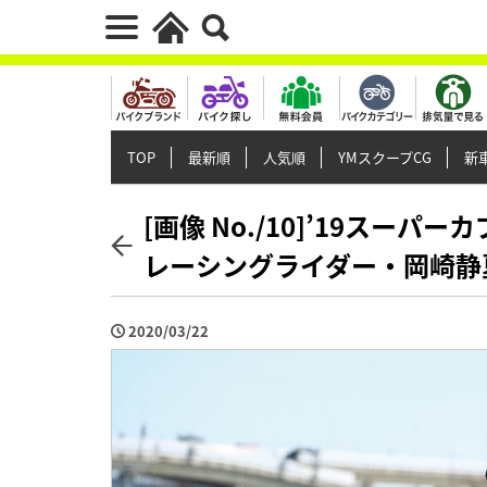
TOP
最新順
人気順
YMスクープCG
新車
[画像 No./10]’19スーパ
レーシングライダー・岡崎静
2020/03/22