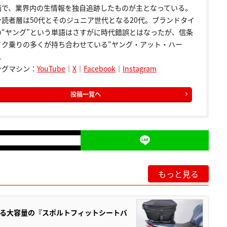
画で、業界内の生情報を独自追跡したものが主となっている。
ン読者層は50代とそのジュニア世代となる20代。ブランドタイ
の“ヤング”という単語はさすがに時代錯誤とはなったが、信条
イク乗りの多くが持ち合わせている“ヤング・アット・ハー
。
ングマシン：
YouTube
｜
X
｜
Facebook
｜
Instagram
投稿一覧へ
もっと見る
る大容量の『スポルトフィットシートバ