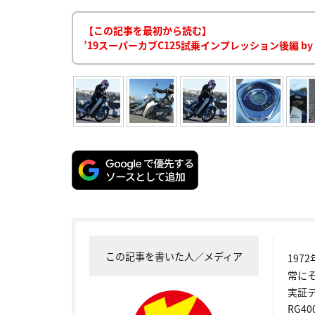
【この記事を最初から読む】
’19スーパーカブC125試乗インプレッション後編 
この記事を書いた人／メディア
19
常に
実証
RG4