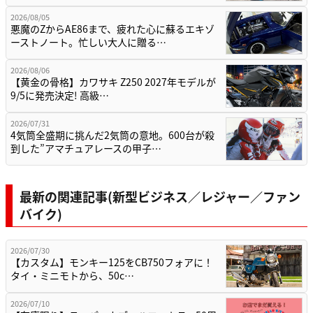
2026/08/05
悪魔のZからAE86まで、疲れた心に蘇るエキゾ
ーストノート。忙しい大人に贈る…
2026/08/06
【黄金の骨格】カワサキ Z250 2027年モデルが
9/5に発売決定! 高級…
2026/07/31
4気筒全盛期に挑んだ2気筒の意地。600台が殺
到した”アマチュアレースの甲子…
最新の関連記事(新型ビジネス／レジャー／ファン
バイク)
2026/07/30
【カスタム】モンキー125をCB750フォアに！
タイ・ミニモトから、50c…
2026/07/10