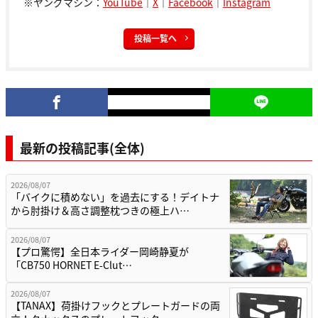
※ヤングマシン：
YouTube
｜
X
｜
Facebook
｜
Instagram
投稿一覧へ
最新の投稿記事(全体)
2026/08/07
「バイクに積めない」を過去にする！デイトナ
から肘掛け＆高さ調整枕つきの極上ハ…
2026/08/07
【プロ驚愕】全日本ライダー岡崎静夏が
「CB750 HORNET E-Clut…
2026/08/07
【TANAX】荷掛けフックとプレートガードの両