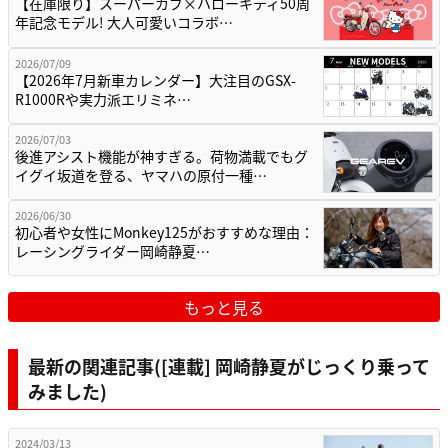
【在庫限り】スーパーカブ×ハローキティ50周
年記念モデル! 大人可愛いコラボ…
2026/07/09
【2026年7月新車カレンダー】大注目のGSX-
R1000Rや実力派エリミネ…
2026/07/03
後進アシスト機能が神すぎる。荷物満載でもグ
イグイ坂道を登る、ヤマハの原付一種…
2026/06/30
初心者や女性にMonkey125がおすすめな理由：
レーシングライダー岡崎静夏…
もっと見る
最新の関連記事([連載] 岡崎静夏がじっくり乗って
みました)
2024/03/13