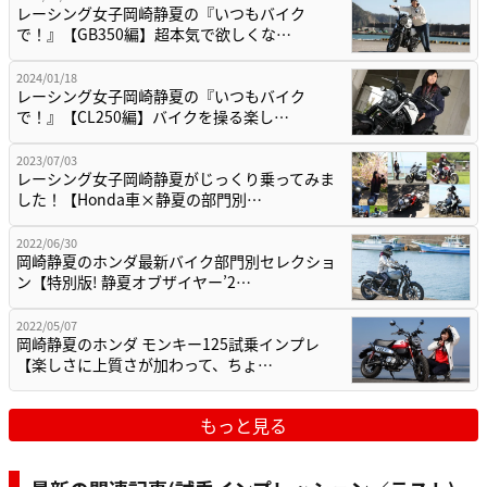
レーシング女子岡崎静夏の『いつもバイク
で！』【GB350編】超本気で欲しくな…
2024/01/18
レーシング女子岡崎静夏の『いつもバイク
で！』【CL250編】バイクを操る楽し…
2023/07/03
レーシング女子岡崎静夏がじっくり乗ってみま
した！【Honda車×静夏の部門別…
2022/06/30
岡崎静夏のホンダ最新バイク部門別セレクショ
ン【特別版! 静夏オブザイヤー’2…
2022/05/07
岡崎静夏のホンダ モンキー125試乗インプレ
【楽しさに上質さが加わって、ちょ…
もっと見る