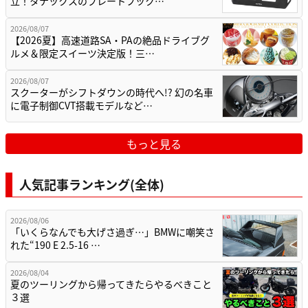
立！タナックスのプレートフック…
2026/08/07
【2026夏】高速道路SA・PAの絶品ドライブグ
ルメ＆限定スイーツ決定版！三…
2026/08/07
スクーターがシフトダウンの時代へ!? 幻の名車
に電子制御CVT搭載モデルなど…
もっと見る
人気記事ランキング(全体)
2026/08/06
「いくらなんでも大げさ過ぎ…」BMWに嘲笑さ
れた“190 E 2.5-16 …
2026/08/04
夏のツーリングから帰ってきたらやるべきこと
３選