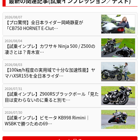
最新の関連記事(試乗インプレッション／テスト)
2026/08/07
【プロ驚愕】全日本ライダー岡崎静夏が
「CB750 HORNET E-Clut…
2026/08/04
【試乗インプレ】カワサキ Ninja 500 / Z500の
凄さとは？青木宣…
2026/08/03
【100㎞/h程度の実用域で十分な加速性能】ヤ
マハXSR155を全日本ライダ…
2026/07/31
【試乗インプレ】Z900RSブラックボール「見た
目は変わらないのに乗ると別モ…
2026/07/30
【試乗インプレ】ビモータ KB998 Rimini｜
WSBKで勝つための69…