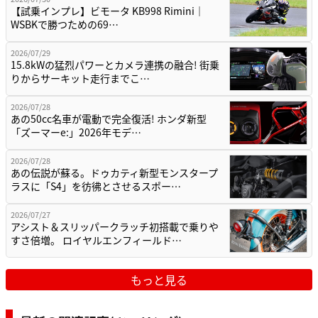
【試乗インプレ】ビモータ KB998 Rimini｜
WSBKで勝つための69…
2026/07/29
15.8kWの猛烈パワーとカメラ連携の融合! 街乗
りからサーキット走行までこ…
2026/07/28
あの50cc名車が電動で完全復活! ホンダ新型
「ズーマーe:」2026年モデ…
2026/07/28
あの伝説が蘇る。ドゥカティ新型モンスタープ
ラスに「S4」を彷彿とさせるスポー…
2026/07/27
アシスト＆スリッパークラッチ初搭載で乗りや
すさ倍増。 ロイヤルエンフィールド…
もっと見る