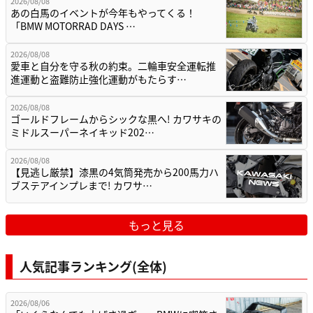
2026/08/08
あの白馬のイベントが今年もやってくる！
「BMW MOTORRAD DAYS …
2026/08/08
愛車と自分を守る秋の約束。二輪車安全運転推
進運動と盗難防止強化運動がもたらす…
2026/08/08
ゴールドフレームからシックな黒へ! カワサキの
ミドルスーパーネイキッド202…
2026/08/08
【見逃し厳禁】漆黒の4気筒発売から200馬力ハ
ブステアインプレまで! カワサ…
もっと見る
人気記事ランキング(全体)
2026/08/06