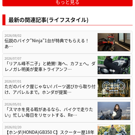
もっと見る
最新の関連記事(ライフスタイル)
2026/08/02
伝説のバイク”Ninja”1台が特典でもらえる！
あ…
2026/07/07
「リアル峰不二子」と絶賛! 海へ、カフェへ。ダ
レノガレ明美が愛車トライアンフ…
2026/07/01
ただのバイク屋じゃない! パーツ選びから取り付
け、アパレルまで。ホンダが提案…
2026/05/01
「スマホを見る暇があるなら、バイクで走りた
い」忙しい毎日をリセットする、Re…
2026/02/20
【ホンダ(HONDA)GB350 C】スクーター歴18年