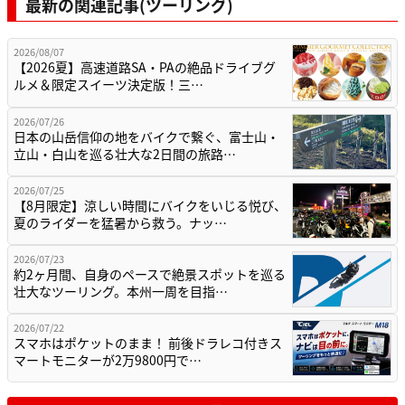
最新の関連記事(ツーリング)
2026/08/07
【2026夏】高速道路SA・PAの絶品ドライブグ
ルメ＆限定スイーツ決定版！三…
2026/07/26
日本の山岳信仰の地をバイクで繋ぐ、富士山・
立山・白山を巡る壮大な2日間の旅路…
2026/07/25
【8月限定】涼しい時間にバイクをいじる悦び、
夏のライダーを猛暑から救う。ナッ…
2026/07/23
約2ヶ月間、自身のペースで絶景スポットを巡る
壮大なツーリング。本州一周を目指…
2026/07/22
スマホはポケットのまま！ 前後ドラレコ付きス
マートモニターが2万9800円で…