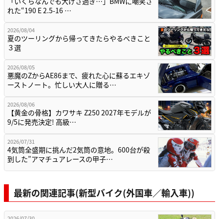
「いくらなんでも大げさ過ぎ…」BMWに嘲笑さ
れた“190 E 2.5-16 …
2026/08/04
夏のツーリングから帰ってきたらやるべきこと
３選
2026/08/05
悪魔のZからAE86まで、疲れた心に蘇るエキゾ
ーストノート。忙しい大人に贈る…
2026/08/06
【黄金の骨格】カワサキ Z250 2027年モデルが
9/5に発売決定! 高級…
2026/07/31
4気筒全盛期に挑んだ2気筒の意地。600台が殺
到した”アマチュアレースの甲子…
最新の関連記事(新型バイク(外国車／輸入車))
2026/07/30