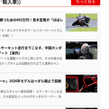
輸入車))
もっと見る
BKで勝つための693万円！青木宣篤が「ほぼレ
 ビモータとカワサキがワールドスーパーバイクに
)」を結[…]
からサーキット走行までこなす、中国ホンダ
デート【海外】
マートな電動バイクかと思いきや、その中身は生
二輪ラップタイムの記録を打ち立てた業界のベン
ーe:」2026年モデルはペダル廃止で超絶
骨なスタイルへ原点回帰！ スクーターといえば
が、その真逆をいったのがホンダのズーマー。外