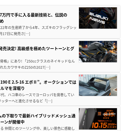
237万円で手に入る最新技術と、伝説の
とめ
 2022年の生産終了から4年、スズキのフラッグシッ
月17日に発売さ[…]
5に発売決定! 高級感を極めたツートーンとグ
骨格」にあり! 「250ccクラスのネイキッドなん
ワサキのZ250の2027[…]
 E 2.5-16 エボⅡ”。オークションでは
クルマを深堀り
80年代、ハコ車のレースでヨーロッパを席巻してい
5リッターへと進化させるなど「[…]
ムの下取りで最新ハイブリッドメッシュ通
ペーンが開催中
る 仲間とのツーリング中、美しい景色に感動し