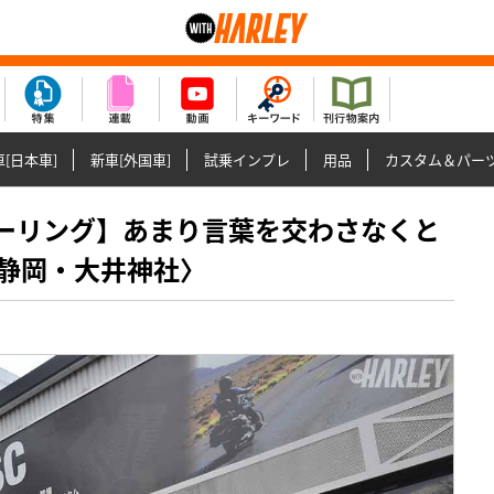
[日本車]
新車[外国車]
試乗インプレ
用品
カスタム＆パー
レーツーリング】あまり言葉を交わさなくと
静岡・大井神社〉