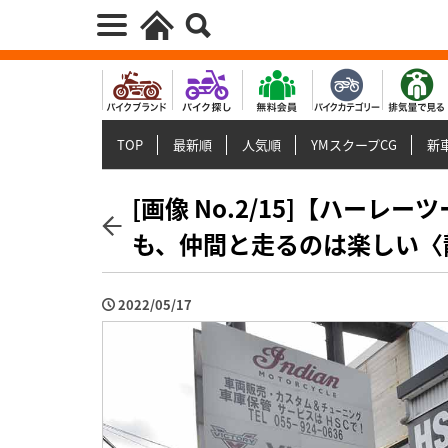
TOP
最新順
人気順
YMスクープCG
新車
[画像 No.2/15]【ハー
も、仲間と走るのは楽しい〈
2022/05/17