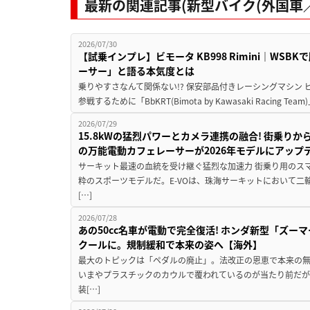
最新の関連記事(新型バイク(外国車／
2026/07/30
【試乗インプレ】ビモータ KB998 Rimini｜WS
ーサー」と語る本気度とは
乗りやすさなんて関係ない!? 保安部品付きレーシングマシン
参戦するために「BbKRT(Bimota by Kawasaki Racing Team
2026/07/29
15.8kWの猛烈パワーとカメラ連携の融合! 街乗り
の万能電動カフェレーサーが2026年モデルにアップ
サーキット最速の血統を受け継ぐ猛烈な加速力 街乗り用のス
粋のスポーツモデルだ。E-VOは、珠海サーキットにおいて
[…]
2026/07/28
あの50cc名車が電動で完全復活! ホンダ新型「ズーマ
クールに。規制緩和で本来の姿へ【海外】
最大のトピックは「ペダルの廃止」。法改正の恩恵で本来の無
いまやプラスチックのカウルで覆われているのが当たり前だ
装[…]