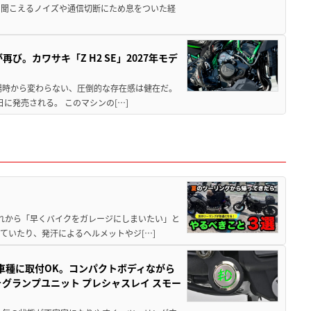
ら聞こえるノイズや通信切断にため息をついた経
び。カワサキ「Z H2 SE」2027年モデ
場時から変わらない、圧倒的な存在感は健在だ。
5日に発売される。 このマシンの[…]
と疲れから「早くバイクをガレージにしまいたい」と
ていたり、発汗によるヘルメットやジ[…]
車種に取付OK。コンパクトボディながら
ォグランプユニット プレシャスレイ スモー