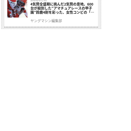
4気筒全盛期に挑んだ2気筒の意地。600
台が殺到した”アマチュアレースの甲子
園”鈴鹿4耐を彩った、女性コンビの「ス
ズキGSX400E」が特別展示開始
ヤングマシン編集部