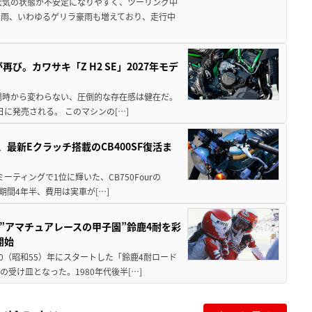
大気の状態が不安定になりやすく、ツーリング中
大雨、いわゆるゲリラ豪雨も増えており、走行中
び。カワサキ「Z H2 SE」2027年モデ
場時から変わらない、圧倒的な存在感は健在だ。
5日に発売される。 このマシンの[…]
最新Eクラッチ搭載のCB400SF復活ま
ミーティングで1位に輝いた、CB750Fourの
期間4年半、費用は実車が[…]
た”アマチュアレースの甲子園”鈴鹿4耐を彩
開始
80（昭和55）年にスタートした「鈴鹿4耐ロード
受け皿となった。1980年代後半[…]