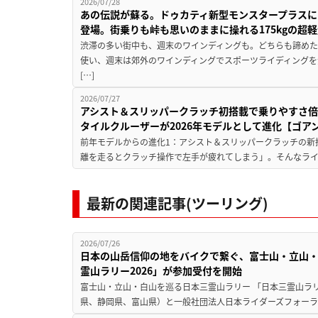
2026/07/28
あの伝説が蘇る。ドゥカティ新型モンスタープラスに
登場。街乗りも峠も思いのままに操れる175kgの超軽
渋滞の多い街中も、週末のワインディングも。どちらも諦めた
使い、週末は郊外のワインディングでスポーツライディングを
[…]
2026/07/27
アシスト＆スリッパークラッチ初搭載で乗りやすさ倍
タイルクルーザーが2026年モデルとして進化【ゴアン
前年モデルからの進化1：アシスト＆スリッパークラッチの新
離を走るとクラッチ操作で左手が疲れてしまう」。そんなライダ
最新の関連記事(ツーリング)
2026/07/26
日本の山岳信仰の地をバイクで繋ぐ、富士山・立山・
霊山ラリー2026」が参加受付を開始
富士山・立山・白山を巡る日本三霊山ラリー 「日本三霊山ラリ
県、静岡県、富山県）と一般社団法人日本ライダーズフォーラ