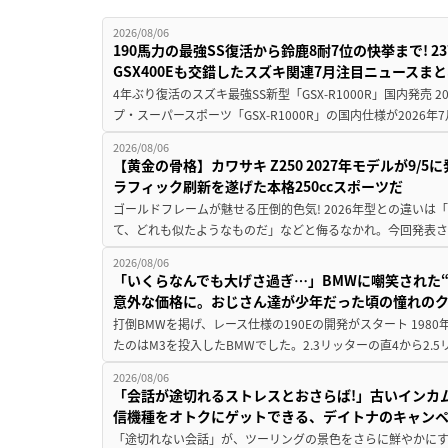
2026/08/06
190馬力の最強SS復活から鈴鹿8耐7位の快挙まで! 
GSX400Eも交錯したスズキ関連7月注目ニュースま
4年ぶり復活のスズキ最強SS新型「GSX-R1000R」国内発売
プ・スーパースポーツ「GSX-R1000R」の国内仕様が2026年7
2026/08/06
【黄金の骨格】カワサキ Z250 2027年モデルが9/
ラフィック刷新を遂げた本格250ccスポーツだ
ゴールドフレームが魅せる圧倒的色気! 2026年型との違いは「
て、どれも似たようなものだ」などと侮るなかれ。今回発表されたカ
2026/08/06
「いくらなんでも大げさ過ぎ…」BMWに嘲笑された“190
意外な価格に。おじさん達が少年だった頃の憧れの
打倒BMWを掲げ、レース仕様の190Eの開発がスタート 19
たのはM3を投入したBMWでした。2.3リッターの直4から2.
2026/08/06
「会話が途切れるストレスとおさらば!」古いインカ
信機種をオトクにゲットできる、デイトナのキャン
「途切れない会話」が、ツーリングの景色をさらに鮮やかにす