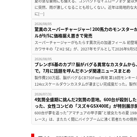
夏の急な豪雨にも備える、コンパクトなイエローフォグ 夏は
に突然、雨が激しくなることも珍しくない。近年は局地的な
に[…]
2026/08/05
驚異のスーパーチャージャー! 200馬力のモンスターが再
ルが9/5に価格据え置きで発売
スーパーチャージャーがもたらす異次元の加速フィール 初登
カワサキの「Z H2 SE」が、2027年モデルとして2026年9月
2026/08/05
ブレンボ6基のカブ!? 脳がバグる異常なカスタムから、
で。7月に話題を呼んだホンダ関連ニュースまとめ
製作費230万超、脳がバグるCB750Four再現 第18回モンキー
124ccスケールダウンカスタムが凄まじい完成度だった。製作
2026/07/31
4気筒全盛期に挑んだ2気筒の意地。600台が殺到し
った、女性コンビの「スズキGSX400E」が特別展示
600台が夢を追った”アマチュアの甲子園”と彼女たちの夏 19
レース」は、またたく間にバイクブームに沸く若者たちの情熱の