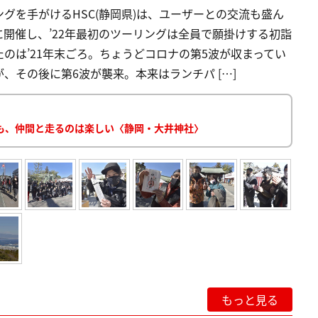
グを手がけるHSC(静岡県)は、ユーザーとの交流も盛ん
開催し、’22年最初のツーリングは全員で願掛けする初詣
のは’21年末ごろ。ちょうどコロナの第5波が収まってい
、その後に第6波が襲来。本来はランチパ […]
も、仲間と走るのは楽しい〈静岡・大井神社〉
もっと見る