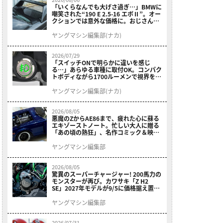
「いくらなんでも大げさ過ぎ…」BMWに
嘲笑された“190 E 2.5-16 エボⅡ”。オー
クションでは意外な価格に。おじさん達
が少年だった頃の憧れのクルマを深堀り
ヤングマシン編集部(ナカ)
2026/07/29
「スイッチONで明らかに違いを感じ
る…」あらゆる車種に取付OK。コンパク
トボディながら1700ルーメンで視界を確
保する［デイトナ・LEDフォグランプユ
ニット プレシャスレイ スモール］
ヤングマシン編集部(ナカ)
2026/08/05
悪魔のZからAE86まで、疲れた心に蘇る
エキゾーストノート。忙しい大人に贈る
「あの頃の熱狂」、名作コミック＆映画
の愛機たちが東京駅地下に期間限定で集
結！
ヤングマシン編集部
2026/08/05
驚異のスーパーチャージャー! 200馬力の
モンスターが再び。カワサキ「Z H2
SE」2027年モデルが9/5に価格据え置き
で発売
ヤングマシン編集部
2026/07/31