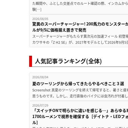
た瞬間や、ふとした交差点でのルート確認の際、インカムか
験[…]
2026/08/05
驚異のスーパーチャージャー! 200馬力のモンスターが再
ルが9/5に価格据え置きで発売
スーパーチャージャーがもたらす異次元の加速フィール 初登
カワサキの「Z H2 SE」が、2027年モデルとして2026年9月
人気記事ランキング(全体)
2026/08/04
夏のツーリングから帰ってきたらやるべきこと３選
Screenshot 真夏のツーリングを終えて帰宅すると、暑さ
思うものです。しかし、走行直後のバイクには虫汚れが付着し
2026/07/29
「スイッチONで明らかに違いを感じる…」あらゆる
1700ルーメンで視界を確保する［デイトナ・LEDフ
ル］