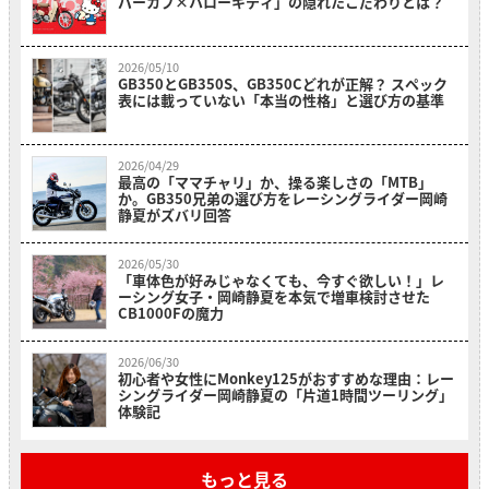
パーカブ×ハローキティ」の隠れたこだわりとは？
2026/05/10
GB350とGB350S、GB350Cどれが正解？ スペック
表には載っていない「本当の性格」と選び方の基準
2026/04/29
最高の「ママチャリ」か、操る楽しさの「MTB」
か。GB350兄弟の選び方をレーシングライダー岡崎
静夏がズバリ回答
2026/05/30
「車体色が好みじゃなくても、今すぐ欲しい！」レ
ーシング女子・岡崎静夏を本気で増車検討させた
CB1000Fの魔力
2026/06/30
初心者や女性にMonkey125がおすすめな理由：レー
シングライダー岡崎静夏の「片道1時間ツーリング」
体験記
もっと見る