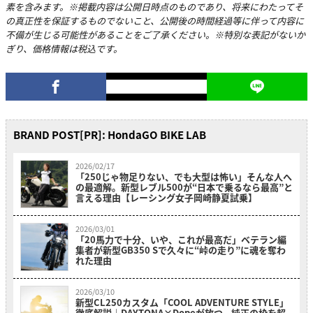
素を含みます。※掲載内容は公開日時点のものであり、将来にわたってそ
の真正性を保証するものでないこと、公開後の時間経過等に伴って内容に
不備が生じる可能性があることをご了承ください。※特別な表記がないか
ぎり、価格情報は税込です。
BRAND POST[PR]: HondaGO BIKE LAB
2026/02/17
「250じゃ物足りない、でも大型は怖い」そんな人へ
の最適解。新型レブル500が“日本で乗るなら最高”と
言える理由【レーシング女子岡崎静夏試乗】
2026/03/01
「20馬力で十分、いや、これが最高だ」ベテラン編
集者が新型GB350 Sで久々に“峠の走り”に魂を奪わ
れた理由
2026/03/10
新型CL250カスタム「COOL ADVENTURE STYLE」
徹底解説｜DAYTONA×Dopeが放つ、純正の枠を超