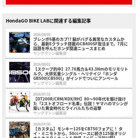
HondaGO BIKE LABに関連する編集記事
2026/08/05
ブレンボ6基のカブ!? 脳がバグる異常なカスタムか
ら、最新Eクラッチ搭載のCB400SF復活まで。7月に
話題を呼んだホンダ関連ニュースまとめ
ヤングマシン編集部
2026/08/01
【スクープ的中】27.76馬力＆43.3Nmのモリモリト
ルク。大排気量シングル・ヘリテイジ「ホンダ
GB500(CB500)」がインドでついにアンベール
ヤングマシン編集部
2026/07/31
【DT200R/CRM/KDX/RH】80〜90年代を駆け抜け
た「2ストオフロード名車」伝説！ヤマハのマシンが
築いた黄金時代とライバルたちの追撃
ヤングマシン編集部
2026/07/30
【カスタム】モンキー125をCB750フォアに！ タ
イ・ミニモトから、50ccベースに続き125版オリジ
ナルカスタムキットも登場【メディア初公開】