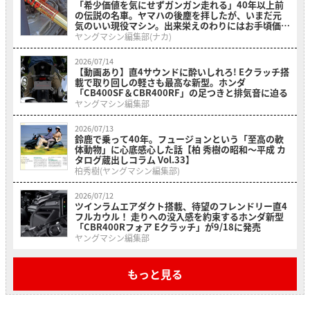
「希少価値を気にせずガンガン走れる」40年以上前
の伝説の名車。ヤマハの後塵を拝したが、いまだ元
気のいい現役マシン。出来栄えのわりにはお手頃価格
の「ホンダ・RS500R」を紹介
ヤングマシン編集部(ナカ)
2026/07/14
【動画あり】直4サウンドに酔いしれろ! Eクラッチ搭
載で取り回しの軽さも最高な新型。ホンダ
「CB400SF＆CBR400RF」の足つきと排気音に迫る
ヤングマシン編集部
2026/07/13
鈴鹿で乗って40年。フュージョンという「至高の軟
体動物」に心底感心した話【柏 秀樹の昭和〜平成 カ
タログ蔵出しコラム Vol.33】
柏秀樹(ヤングマシン編集部)
2026/07/12
ツインラムエアダクト搭載、待望のフレンドリー直4
フルカウル！ 走りへの没入感を約束するホンダ新型
「CBR400Rフォア Eクラッチ」が9/18に発売
ヤングマシン編集部
もっと見る