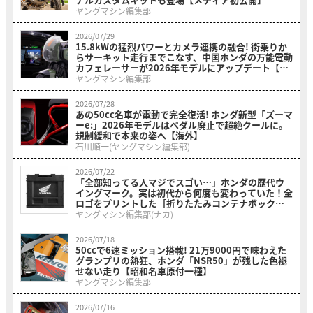
ヤングマシン編集部
2026/07/29
15.8kWの猛烈パワーとカメラ連携の融合! 街乗りか
らサーキット走行までこなす、中国ホンダの万能電動
カフェレーサーが2026年モデルにアップデート【海
外】
ヤングマシン編集部
2026/07/28
あの50cc名車が電動で完全復活! ホンダ新型「ズーマ
ーe:」2026年モデルはペダル廃止で超絶クールに。
規制緩和で本来の姿へ【海外】
石川順一(ヤングマシン編集部)
2026/07/22
「全部知ってる人マジでスゴい…」ホンダの歴代ウ
イングマーク。実は初代から何度も変わっていた！全
ロゴをプリントした［折りたたみコンテナボックス
ホンダウィングヒストリー］
ヤングマシン編集部(ナカ)
2026/07/18
50ccで6速ミッション搭載! 21万9000円で味わえた
グランプリの熱狂、ホンダ「NSR50」が残した色褪
せない走り【昭和名車原付一種】
ヤングマシン編集部
2026/07/16