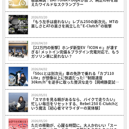
えたワイルドなスクランブラー
2026/03/20
「もう左手は疲れない」レブル250の新次元。MTの
楽しさとATの楽さを両立した“E-Clutch”の衝撃
2026/04/10
【22万円の衝撃】ホンダ新型EV「ICON e:」が凄す
ぎる! メットイン完備＆プラグイン充電対応で、もう
ガソリン車に戻れない？
2026/04/02
「50ccとは別次元」車の免許で乗れる「カブ110
Lite」が想像以上に快適だった! “制限速度
30km/h”を逆手に取った贅沢な走り【岡崎静夏試乗
レビュー】
2026/05/01
「スマホを見る暇があるなら、バイクで走りたい」
忙しい毎日をリセットする、Rebel 250 E-Clutchと
いう魔法【初心者ママライダーの実体験】
2026/05/20
ただの移動が、心躍る時間に。大人かわいい「スー