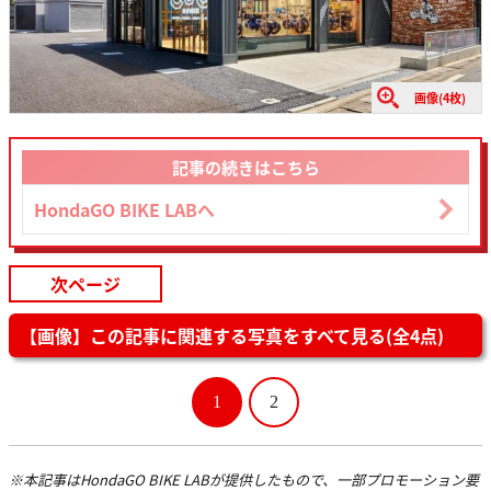
画像(4枚)
記事の続きはこちら
HondaGO BIKE LABへ
次ページ
【画像】この記事に関連する写真をすべて見る(全4点)
1
2
※本記事はHondaGO BIKE LABが提供したもので、一部プロモーション要