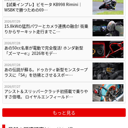
【試乗インプレ】ビモータ KB998 Rimini｜
WSBKで勝つための69…
2026/07/29
15.8kWの猛烈パワーとカメラ連携の融合! 街乗
りからサーキット走行までこ…
2026/07/28
あの50cc名車が電動で完全復活! ホンダ新型
「ズーマーe:」2026年モデ…
2026/07/28
あの伝説が蘇る。ドゥカティ新型モンスタープ
ラスに「S4」を彷彿とさせるスポー…
2026/07/27
アシスト＆スリッパークラッチ初搭載で乗りや
すさ倍増。 ロイヤルエンフィールド…
もっと見る