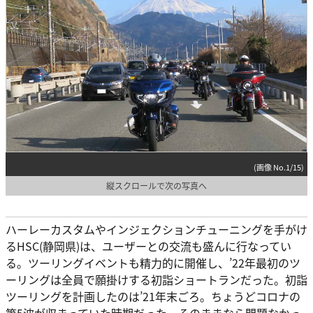
(画像 No.1/15)
縦スクロールで次の写真へ
ハーレーカスタムやインジェクションチューニングを手がけ
るHSC(静岡県)は、ユーザーとの交流も盛んに行なってい
る。ツーリングイベントも精力的に開催し、’22年最初のツ
ーリングは全員で願掛けする初詣ショートランだった。初詣
ツーリングを計画したのは’21年末ごろ。ちょうどコロナの
第5波が収まっていた時期だった。そのままなら問題なかっ