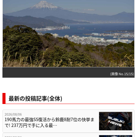
(画像 No.15/15)
最新の投稿記事(全体)
2026/08/06
190馬力の最強SS復活から鈴鹿8耐7位の快挙ま
で! 237万円で手に入る最…