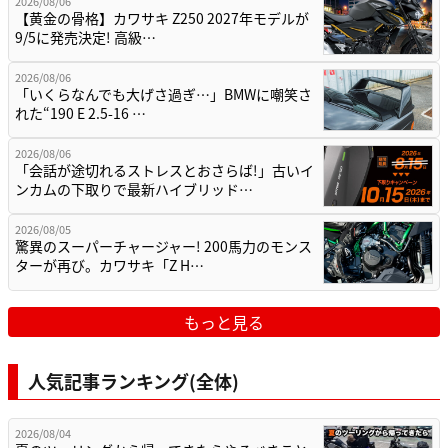
2026/08/06
【黄金の骨格】カワサキ Z250 2027年モデルが
9/5に発売決定! 高級…
2026/08/06
「いくらなんでも大げさ過ぎ…」BMWに嘲笑さ
れた“190 E 2.5-16 …
2026/08/06
「会話が途切れるストレスとおさらば!」古いイ
ンカムの下取りで最新ハイブリッド…
2026/08/05
驚異のスーパーチャージャー! 200馬力のモンス
ターが再び。カワサキ「Z H…
もっと見る
人気記事ランキング(全体)
2026/08/04