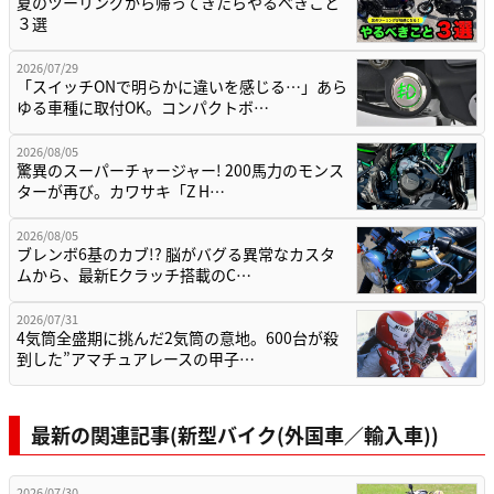
夏のツーリングから帰ってきたらやるべきこと
３選
2026/07/29
「スイッチONで明らかに違いを感じる…」あら
ゆる車種に取付OK。コンパクトボ…
2026/08/05
驚異のスーパーチャージャー! 200馬力のモンス
ターが再び。カワサキ「Z H…
2026/08/05
ブレンボ6基のカブ!? 脳がバグる異常なカスタ
ムから、最新Eクラッチ搭載のC…
2026/07/31
4気筒全盛期に挑んだ2気筒の意地。600台が殺
到した”アマチュアレースの甲子…
最新の関連記事(新型バイク(外国車／輸入車))
2026/07/30