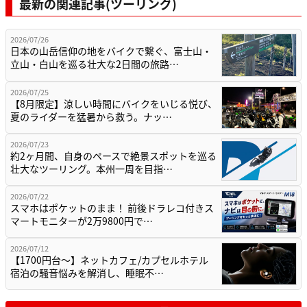
最新の関連記事(ツーリング)
2026/07/26
日本の山岳信仰の地をバイクで繋ぐ、富士山・
立山・白山を巡る壮大な2日間の旅路…
2026/07/25
【8月限定】涼しい時間にバイクをいじる悦び、
夏のライダーを猛暑から救う。ナッ…
2026/07/23
約2ヶ月間、自身のペースで絶景スポットを巡る
壮大なツーリング。本州一周を目指…
2026/07/22
スマホはポケットのまま！ 前後ドラレコ付きス
マートモニターが2万9800円で…
2026/07/12
【1700円台～】ネットカフェ/カプセルホテル
宿泊の騒音悩みを解消し、睡眠不…