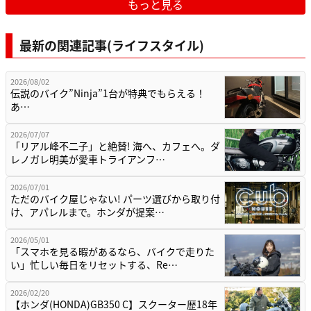
もっと見る
最新の関連記事(ライフスタイル)
2026/08/02
伝説のバイク”Ninja”1台が特典でもらえる！
あ…
2026/07/07
「リアル峰不二子」と絶賛! 海へ、カフェへ。ダ
レノガレ明美が愛車トライアンフ…
2026/07/01
ただのバイク屋じゃない! パーツ選びから取り付
け、アパレルまで。ホンダが提案…
2026/05/01
「スマホを見る暇があるなら、バイクで走りた
い」忙しい毎日をリセットする、Re…
2026/02/20
【ホンダ(HONDA)GB350 C】スクーター歴18年