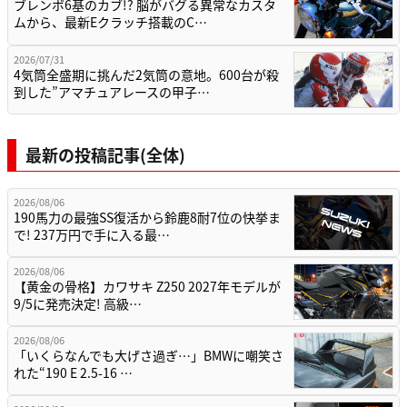
ブレンボ6基のカブ!? 脳がバグる異常なカスタ
ムから、最新Eクラッチ搭載のC…
2026/07/31
4気筒全盛期に挑んだ2気筒の意地。600台が殺
到した”アマチュアレースの甲子…
最新の投稿記事(全体)
2026/08/06
190馬力の最強SS復活から鈴鹿8耐7位の快挙ま
で! 237万円で手に入る最…
2026/08/06
【黄金の骨格】カワサキ Z250 2027年モデルが
9/5に発売決定! 高級…
2026/08/06
「いくらなんでも大げさ過ぎ…」BMWに嘲笑さ
れた“190 E 2.5-16 …