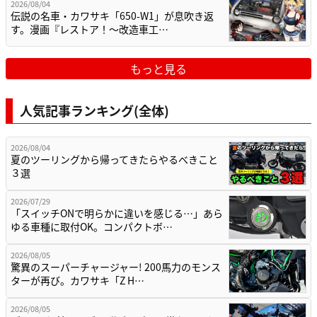
2026/08/04
伝説の名車・カワサキ「650-W1」が息吹き返
す。漫画『レストア！～改造車工…
もっと見る
人気記事ランキング(全体)
2026/08/04
夏のツーリングから帰ってきたらやるべきこと
３選
2026/07/29
「スイッチONで明らかに違いを感じる…」あら
ゆる車種に取付OK。コンパクトボ…
2026/08/05
驚異のスーパーチャージャー! 200馬力のモンス
ターが再び。カワサキ「Z H…
2026/08/05