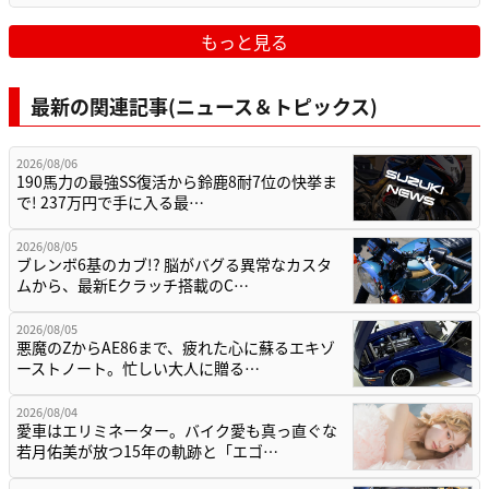
もっと見る
最新の関連記事(ニュース＆トピックス)
2026/08/06
190馬力の最強SS復活から鈴鹿8耐7位の快挙ま
で! 237万円で手に入る最…
2026/08/05
ブレンボ6基のカブ!? 脳がバグる異常なカスタ
ムから、最新Eクラッチ搭載のC…
2026/08/05
悪魔のZからAE86まで、疲れた心に蘇るエキゾ
ーストノート。忙しい大人に贈る…
2026/08/04
愛車はエリミネーター。バイク愛も真っ直ぐな
若月佑美が放つ15年の軌跡と「エゴ…