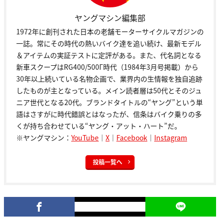
ヤングマシン編集部
1972年に創刊された日本の老舗モーターサイクルマガジンの
一誌。常にその時代の熱いバイク達を追い続け、最新モデル
＆アイテムの実証テストに定評がある。また、代名詞となる
新車スクープはRG400/500Γ時代（1984年3月号掲載）から
30年以上続いている名物企画で、業界内の生情報を独自追跡
したものが主となっている。メイン読者層は50代とそのジュ
ニア世代となる20代。ブランドタイトルの“ヤング”という単
語はさすがに時代錯誤とはなったが、信条はバイク乗りの多
くが持ち合わせている“ヤング・アット・ハート”だ。
※ヤングマシン：
YouTube
｜
X
｜
Facebook
｜
Instagram
投稿一覧へ