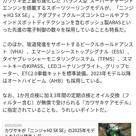
カワサキ史上最も進化した”バランス型”スーパーチャージド
エンジンを搭載するスポーツツーリングモデルが、「ニンジ
ャH2 SX SE」。アダプティブクルーズコントロールやブラ
インドスポットディテクションを含むボッシュ製ARASとい
った先進の電子制御の数々を採用していることも特長だ。
このほか、坂道発進をサポートするビークルホールドアシス
ト（VHA）、エマージェンシーストップシグナル（ESS）、
タイヤプレッシャーモニタリングシステム（TPMS）、スマ
ートキーのKIPASS、LEDコーナリングライト、グリップヒ
ーター、ETC2.0車載キットを標準装備。2023年モデル以降
はオートハイビーム（AHB）も採用している。
なお、1か月点検に加え3年間の定期点検とオイル交換（フ
ィルター含む）が無償で受けられる『カワサキケアモデル』
に指定されていることも、うれしいポイントだ。
2025/02/03
カワサキが「ニンジャH2 SX SE」の2025年モデ