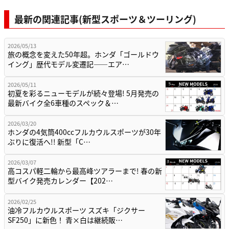
最新の関連記事(新型スポーツ＆ツーリング)
2026/05/13
旅の概念を変えた50年超。ホンダ「ゴールドウ
イング」歴代モデル変遷記——エア…
2026/05/11
初夏を彩るニューモデルが続々登場! 5月発売の
最新バイク全6車種のスペック＆…
2026/03/20
ホンダの4気筒400ccフルカウルスポーツが30年
ぶりに復活へ!! 新型「C…
2026/03/07
高コスパ軽二輪から最高峰ツアラーまで! 春の新
型バイク発売カレンダー【202…
2026/02/25
油冷フルカウルスポーツ スズキ「ジクサー
SF250」に新色！ 青×白は継続販…