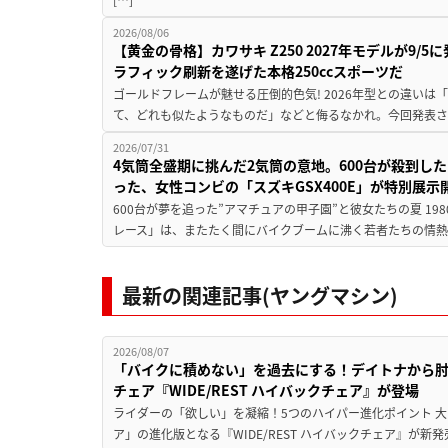
2026/08/06
【黄金の骨格】カワサキ Z250 2027年モデルが9/
ラフィック刷新を遂げた本格250ccスポーツだ
ゴールドフレームが魅せる圧倒的色気! 2026年型との違いは「
て、どれも似たようなものだ」などと侮るなかれ。今回発表されたカ
2026/07/31
4気筒全盛期に挑んだ2気筒の意地。600台が殺到し
った、女性コンビの「スズキGSX400E」が特別展示
600台が夢を追った”アマチュアの甲子園”と彼女たちの夏 19
レース」は、またたく間にバイクブームに沸く若者たちの情熱の
最新の関連記事(ヤングマシン)
2026/08/07
「バイクに積めない」を過去にする！デイトナから
チェア『WIDE/REST ハイバックチェア』が登場
ライダーの「欲しい」を凝縮！5つのハイパー進化ポイント 大ヒ
ア」の進化版となる『WIDE/REST ハイバックチェア』が新