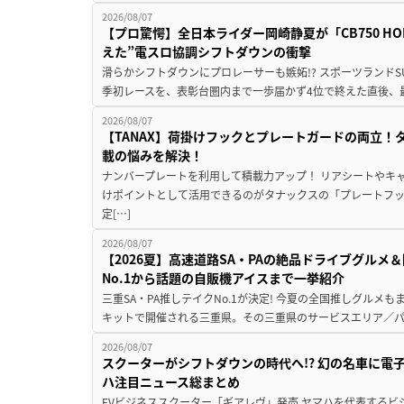
2026/08/07
【プロ驚愕】全日本ライダー岡崎静夏が「CB750 HORNE
えた”電スロ協調シフトダウンの衝撃
滑らかシフトダウンにプロレーサーも嫉妬!? スポーツランド
季初レースを、表彰台圏内まで一歩届かず4位で終えた直後、最新モデ
2026/08/07
【TANAX】荷掛けフックとプレートガードの両立
載の悩みを解決！
ナンバープレートを利用して積載力アップ！ リアシートやキ
けポイントとして活用できるのがタナックスの「プレートフ
定[…]
2026/08/07
【2026夏】高速道路SA・PAの絶品ドライブグル
No.1から話題の自販機アイスまで一挙紹介
三重SA・PA推しテイクNo.1が決定! 今夏の全国推しグルメ
キットで開催される三重県。その三重県のサービスエリア／パ
2026/08/07
スクーターがシフトダウンの時代へ!? 幻の名車に電
ハ注目ニュース総まとめ
EVビジネススクーター「ギアレヴ」発売 ヤマハを代表するビ