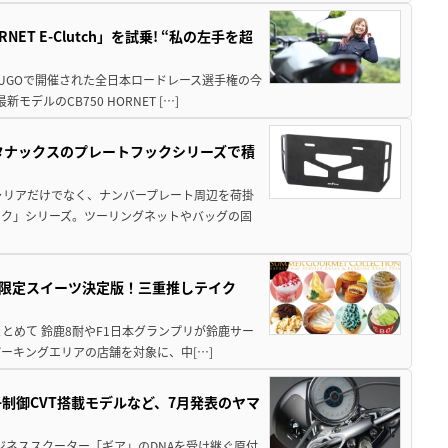
T E-Clutch」を試乗! “私の左手を超
SUGOで開催された全日本ロードレース選手権の今
ルのCB750 HORNET […]
！タナックスのプレートフックシリーズで積
ャリアだけでなく、ナンバープレート周辺を荷掛
ック」シリーズ。ツーリングネットやバッグの固
メ＆限定スイーツ決定版！三重推しテイク
もまとめて 鈴鹿8耐やF1日本グランプリが鈴鹿サー
ーキングエリアの店舗を対象に、中[…]
子制御CVT搭載モデルなど、7月発表のヤマ
ジネススクーター「ギア」のDNAを受け継ぐ原付