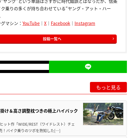
の“ヤング”という単語はさすがに時代錯誤とはなったが、信条
イク乗りの多くが持ち合わせている“ヤング・アット・ハー
。
ングマシン：
YouTube
｜
X
｜
Facebook
｜
Instagram
投稿一覧へ
もっと見る
肘掛け＆高さ調整枕つきの極上ハイバック
ット作「WIDE/REST（ワイドレスト）チェ
発売！バイク乗りのツボを熟知した[…]