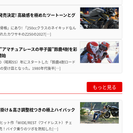
5に発売決定! 高級感を極めたツートーンとグ
骨格」にあり! 「250ccクラスのネイキッドなん
ワサキのZ250の2027[…]
た”アマチュアレースの甲子園”鈴鹿4耐を彩
開始
80（昭和55）年にスタートした「鈴鹿4耐ロード
受け皿となった。1980年代後半[…]
もっと見る
肘掛け＆高さ調整枕つきの極上ハイバック
ット作「WIDE/REST（ワイドレスト）チェ
発売！バイク乗りのツボを熟知した[…]