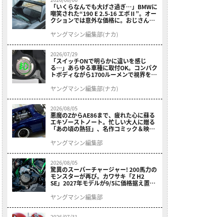
「いくらなんでも大げさ過ぎ…」BMWに
嘲笑された“190 E 2.5-16 エボⅡ”。オー
クションでは意外な価格に。おじさん達
が少年だった頃の憧れのクルマを深堀り
ヤングマシン編集部(ナカ)
2026/07/29
「スイッチONで明らかに違いを感じ
る…」あらゆる車種に取付OK。コンパク
トボディながら1700ルーメンで視界を確
保する［デイトナ・LEDフォグランプユ
ニット プレシャスレイ スモール］
ヤングマシン編集部(ナカ)
2026/08/05
悪魔のZからAE86まで、疲れた心に蘇る
エキゾーストノート。忙しい大人に贈る
「あの頃の熱狂」、名作コミック＆映画
の愛機たちが東京駅地下に期間限定で集
結！
ヤングマシン編集部
2026/08/05
驚異のスーパーチャージャー! 200馬力の
モンスターが再び。カワサキ「Z H2
SE」2027年モデルが9/5に価格据え置き
で発売
ヤングマシン編集部
2026/07/31