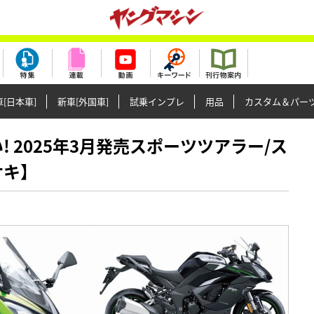
[日本車]
新車[外国車]
試乗インプレ
用品
カスタム＆パー
熱い! 2025年3月発売スポーツツアラー/ス
サキ】