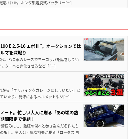
発売された。ホンダ製着脱式バッテリー[…]
 E 2.5-16 エボⅡ”。オークションでは
クルマを深堀り
80年代、ハコ車のレースでヨーロッパを席巻してい
5リッターへと進化させるなど「[…]
と疲れから「早くバイクをガレージにしまいたい」と
ていたり、発汗によるヘルメットやジ[…]
トノート。忙しい大人に贈る「あの頃の熱
に期間限定で集結！
を鷲掴みにし、熱狂の渦へと巻き込んだ名作たち
の狼』。主人公・風吹裕矢が駆る「ロータス ヨ