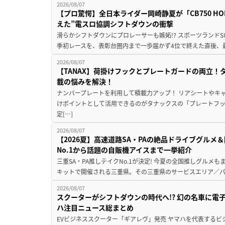
2026/08/07
【プロ驚愕】全日本ライダー岡崎静夏が「CB750 HORNE
えた”電スロ協調シフトダウンの衝撃
滑らかシフトダウンにプロレーサーも嫉妬!? スポーツランド
季初レースを、表彰台圏内まで一歩届かず4位で終えた直後、最新モデ
2026/08/07
【TANAX】荷掛けフックとプレートガードの両立
載の悩みを解決！
ナンバープレートを利用して積載力アップ！ リアシートやキ
けポイントとして活用できるのがタナックスの「プレートフ
定[…]
2026/08/07
【2026夏】高速道路SA・PAの絶品ドライブグル
No.1から話題の自販機アイスまで一挙紹介
三重SA・PA推しテイクNo.1が決定! 今夏の全国推しグルメ
キットで開催される三重県。その三重県のサービスエリア／パ
2026/08/07
スクーターがシフトダウンの時代へ!? 幻の名車に電
ハ注目ニュース総まとめ
EVビジネススクーター「ギアレヴ」発売 ヤマハを代表するビ