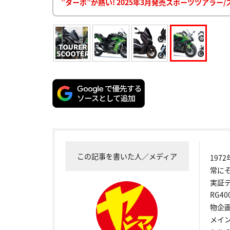
”ターボ”が熱い! 2025年3月発売スポーツツアラ
この記事を書いた人／メディア
19
常に
実証
RG4
物企
メイ