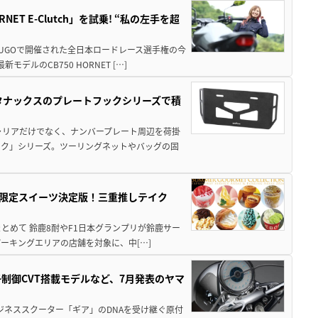
T E-Clutch」を試乗! “私の左手を超
SUGOで開催された全日本ロードレース選手権の今
ルのCB750 HORNET […]
！タナックスのプレートフックシリーズで積
ャリアだけでなく、ナンバープレート周辺を荷掛
ック」シリーズ。ツーリングネットやバッグの固
メ＆限定スイーツ決定版！三重推しテイク
もまとめて 鈴鹿8耐やF1日本グランプリが鈴鹿サー
ーキングエリアの店舗を対象に、中[…]
子制御CVT搭載モデルなど、7月発表のヤマ
ジネススクーター「ギア」のDNAを受け継ぐ原付