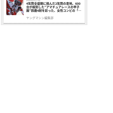
4気筒全盛期に挑んだ2気筒の意地。600
台が殺到した”アマチュアレースの甲子
園”鈴鹿4耐を彩った、女性コンビの「ス
ズキGSX400E」が特別展示開始
ヤングマシン編集部