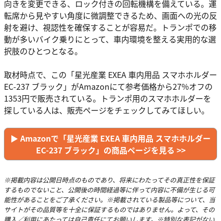
向きを変更できる、ロック付きの回転機構を備えている。運
転席から見やすい角度に微調整できるため、画面への光の反
射を避け、視認性を確保することが容易だ。トランポでの移
動が多いバイク乗りにとって、車内環境を整える実用的な選
択肢のひとつとなる。
取材時点で、この「星光産業 EXEA 車内用品 スマホホルダー
EC-237 ブラック」がAmazonにて参考価格から27%オフの
1353円で販売されている。トランポ用のスマホホルダーを
探している人は、販売ページをチェックしてみてほしい。
▶︎ Amazonで「星光産業 EXEA 車内用品 スマホホルダー
EC-237 ブラック」の商品ページを見る >>
※掲載内容は公開日時点のものであり、将来にわたってその真正性を保証
するものでないこと、公開後の時間経過等に伴って内容に不備が生じる可
能性があることをご了承ください。※掲載されている製品等について、当
サイトがその品質等を十全に保証するものではありません。よって、その
購入／利用にあたっては自己責任にてお願いします。※特別な表記がない