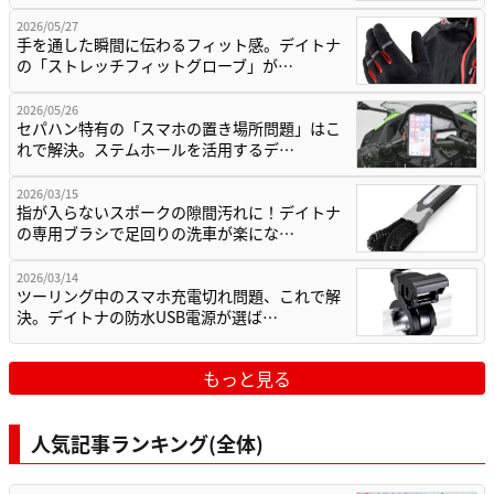
2026/05/27
手を通した瞬間に伝わるフィット感。デイトナ
の「ストレッチフィットグローブ」が…
2026/05/26
セパハン特有の「スマホの置き場所問題」はこ
れで解決。ステムホールを活用するデ…
2026/03/15
指が入らないスポークの隙間汚れに！デイトナ
の専用ブラシで足回りの洗車が楽にな…
2026/03/14
ツーリング中のスマホ充電切れ問題、これで解
決。デイトナの防水USB電源が選ば…
もっと見る
人気記事ランキング(全体)