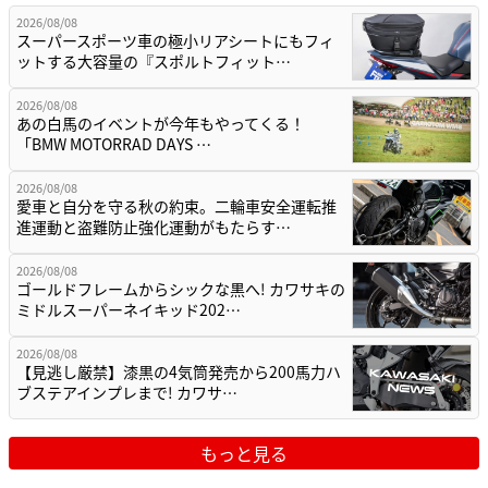
2026/08/08
スーパースポーツ車の極小リアシートにもフィ
ットする大容量の『スポルトフィット…
2026/08/08
あの白馬のイベントが今年もやってくる！
「BMW MOTORRAD DAYS …
2026/08/08
愛車と自分を守る秋の約束。二輪車安全運転推
進運動と盗難防止強化運動がもたらす…
2026/08/08
ゴールドフレームからシックな黒へ! カワサキの
ミドルスーパーネイキッド202…
2026/08/08
【見逃し厳禁】漆黒の4気筒発売から200馬力ハ
ブステアインプレまで! カワサ…
もっと見る