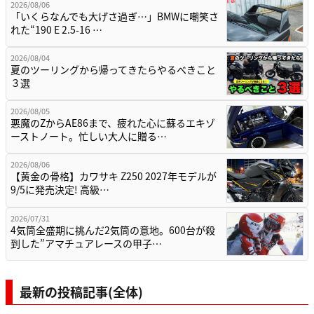
2026/08/06
「いくらなんでも大げさ過ぎ…」BMWに嘲笑さ
れた“190 E 2.5-16 …
2026/08/04
夏のツーリングから帰ってきたらやるべきこと
３選
2026/08/05
悪魔のZからAE86まで、疲れた心に蘇るエキゾ
ーストノート。忙しい大人に贈る…
2026/08/06
【黄金の骨格】カワサキ Z250 2027年モデルが
9/5に発売決定! 高級…
2026/07/31
4気筒全盛期に挑んだ2気筒の意地。600台が殺
到した”アマチュアレースの甲子…
最新の投稿記事(全体)