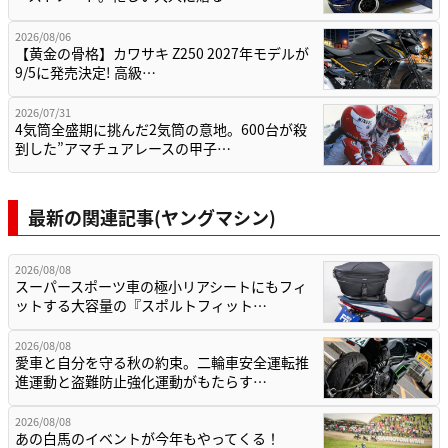
2026/08/06
【黄金の骨格】カワサキ Z250 2027年モデルが
9/5に発売決定! 高級…
2026/07/31
4気筒全盛期に挑んだ2気筒の意地。600台が殺
到した”アマチュアレースの甲子…
最新の関連記事(ヤングマシン)
2026/08/08
スーパースポーツ車の極小リアシートにもフィ
ットする大容量の『スポルトフィット…
2026/08/08
愛車と自分を守る秋の約束。二輪車安全運転推
進運動と盗難防止強化運動がもたらす…
2026/08/08
あの白馬のイベントが今年もやってくる！