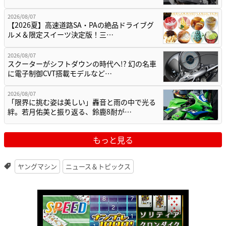
2026/08/07
【2026夏】高速道路SA・PAの絶品ドライブグ
ルメ＆限定スイーツ決定版！三…
2026/08/07
スクーターがシフトダウンの時代へ!? 幻の名車
に電子制御CVT搭載モデルなど…
2026/08/07
「限界に挑む姿は美しい」轟音と雨の中で光る
絆。若月佑美と振り返る、鈴鹿8耐が…
もっと見る
ヤングマシン
ニュース＆トピックス