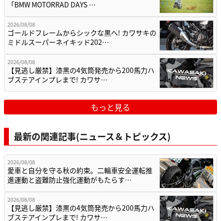
「BMW MOTORRAD DAYS …
2026/08/08
ゴールドフレームからシックな黒へ! カワサキの
ミドルスーパーネイキッド202…
2026/08/08
【見逃し厳禁】漆黒の4気筒発売から200馬力ハ
ブステアインプレまで! カワサ…
もっと見る
最新の関連記事(ニュース＆トピックス)
2026/08/08
愛車と自分を守る秋の約束。二輪車安全運転推
進運動と盗難防止強化運動がもたらす…
2026/08/08
【見逃し厳禁】漆黒の4気筒発売から200馬力ハ
ブステアインプレまで! カワサ…