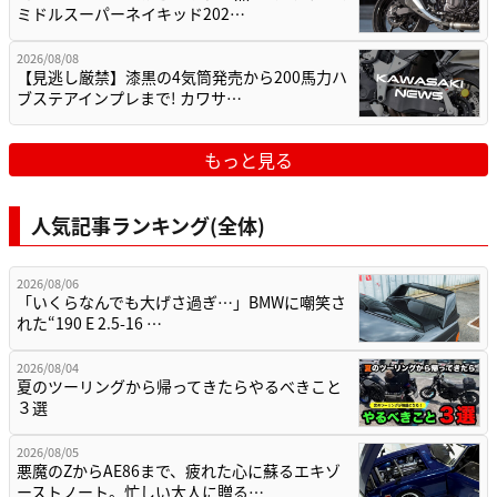
ミドルスーパーネイキッド202…
2026/08/08
【見逃し厳禁】漆黒の4気筒発売から200馬力ハ
ブステアインプレまで! カワサ…
もっと見る
人気記事ランキング(全体)
2026/08/06
「いくらなんでも大げさ過ぎ…」BMWに嘲笑さ
れた“190 E 2.5-16 …
2026/08/04
夏のツーリングから帰ってきたらやるべきこと
３選
2026/08/05
悪魔のZからAE86まで、疲れた心に蘇るエキゾ
ーストノート。忙しい大人に贈る…