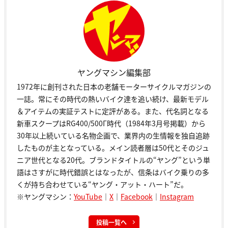
ヤングマシン編集部
1972年に創刊された日本の老舗モーターサイクルマガジンの
一誌。常にその時代の熱いバイク達を追い続け、最新モデル
＆アイテムの実証テストに定評がある。また、代名詞となる
新車スクープはRG400/500Γ時代（1984年3月号掲載）から
30年以上続いている名物企画で、業界内の生情報を独自追跡
したものが主となっている。メイン読者層は50代とそのジュ
ニア世代となる20代。ブランドタイトルの“ヤング”という単
語はさすがに時代錯誤とはなったが、信条はバイク乗りの多
くが持ち合わせている“ヤング・アット・ハート”だ。
※ヤングマシン：
YouTube
｜
X
｜
Facebook
｜
Instagram
投稿一覧へ