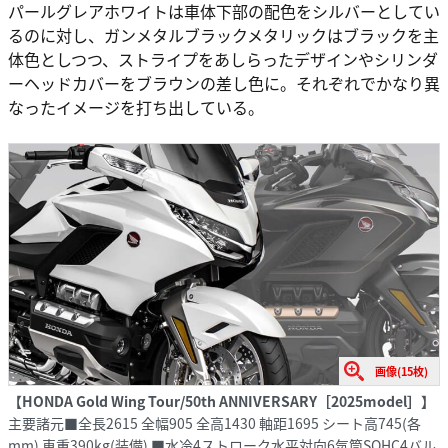
パールグレアホワイトは車体下部の配色をシルバーとしてい
るのに対し、ガンメタルブラックメタリックはブラックを主
体色としつつ、ストライプをあしらったデザインやシリンダ
ーヘッドカバーをブラウンの差し色に。それぞれでかなり異
なったイメージを打ち出している。
画像(15枚)
【HONDA Gold Wing Tour/50th ANNIVERSARY［2025model］】
主要諸元■全長2615 全幅905 全高1430 軸距1695 シート高745(各
mm) 車重390kg(装備) ■水冷4ストローク水平対向6気筒SOHC4バル