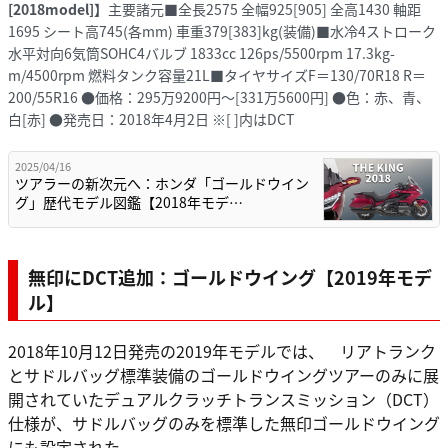
[2018model]】
主要諸元■全長2575 全幅925[905] 全高1430 軸距
1695 シート高745(各mm) 車重379[383]kg(装備)■水冷4ストローク
水平対向6気筒SOHC4バルブ 1833cc 126ps/5500rpm 17.3kg-
m/4500rpm 燃料タンク容量21L■タイヤサイズF＝130/70R18 R＝
200/55R16 ●価格：295万9200円～[331万5600円] ●色：赤、青、
白[赤] ●発売日：2018年4月2日 ※[ ]内はDCT
2025/04/16
ツアラーの新次元へ：ホンダ「ゴールドウイン
グ」歴代モデル図鑑【2018年モデ…
無印にDCT追加：ゴールドウイング【2019年モデ
ル】
2018年10月12日発売の2019年モデルでは、 リアトランク
とサドルバッグ標準装備のゴールドウイングツアーのみに展
開されていたデュアルクラッチトランスミッション（DCT）
仕様が、サドルバッグのみを標準した無印ゴールドウイング
にも設定された。