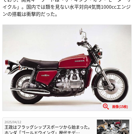
イクル」。国内では類を見ない水平対向4気筒1000ccエンジ
ンの搭載は衝撃的だった。
画像(15枚)
2025/04/12
王政はフラッグシップスポーツから始まった。
ホンダ「ゴールドウイング」歴代モデ…