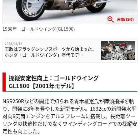
画像(15枚)
1988年 ゴールドウイング(GL1500)
2025/04/12
王政はフラッグシップスポーツから始まった。
ホンダ「ゴールドウイング」歴代モデ…
操縦安定性向上：ゴールドウイング
GL1800【2001年モデル】
NSR250Rなどの開発で知られる青木柾憲氏が陣頭指揮を執
り、開発に8年を費やした新型モデル。1832ccの新開発水平
対向6気筒エンジンをアルミフレームに搭載し、長距離ツー
リングの快適性だけでなくワインディングロードでの操縦安
定性も向上した。