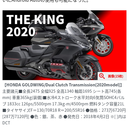
画像(15枚)
【HONDA GOLDWING/Dual Clutch Transmission[2020model]】
主要諸元■全長2475 全幅925 全高1340 軸距1695 シート高745(各
mm) 車重365kg(装備)■水冷4ストローク水平対向6気筒SOHC4バル
ブ 1833cc 126ps/5500rpm 17.3kg-m/4500rpm 燃料タンク容量21L
■タイヤサイズF＝130/70R18 R＝200/55R16 ●価格：273万6720円
[287万7120円] ●色：銀、茶、赤 ●発売日：2018年4月2日 ※[ ]内は
DCT