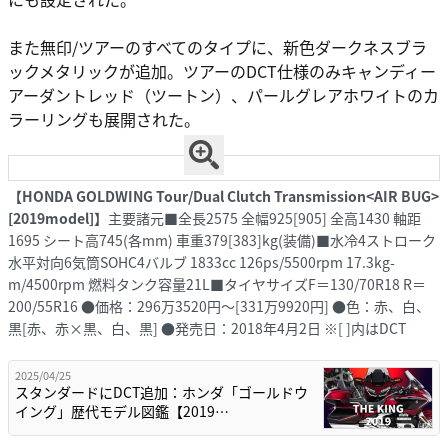
また無印/ツアーのすべてのタイプに、新色ダークネスブラ
ックメタリックが追加。ツアーのDCT仕様のみキャンディー
アーダントレッド（ツートン）、パールグレアホワイトのカ
ラーリングも展開された。
【HONDA GOLDWING Tour/Dual Clutch Transmission<AIR BUG>
[2019model]】
主要諸元■全長2575 全幅925[905] 全高1430 軸距
1695 シート高745(各mm) 車重379[383]kg(装備)■水冷4ストローク
水平対向6気筒SOHC4バルブ 1833cc 126ps/5500rpm 17.3kg-
m/4500rpm 燃料タンク容量21L■タイヤサイズF＝130/70R18 R＝
200/55R16 ●価格：296万3520円～[331万9920円] ●色：赤、白、
黒[赤、赤×黒、白、黒] ●発売日：2018年4月2日 ※[ ]内はDCT
2025/04/25
スタンダードにDCT追加：ホンダ「ゴールドウ
イング」歴代モデル図鑑【2019…