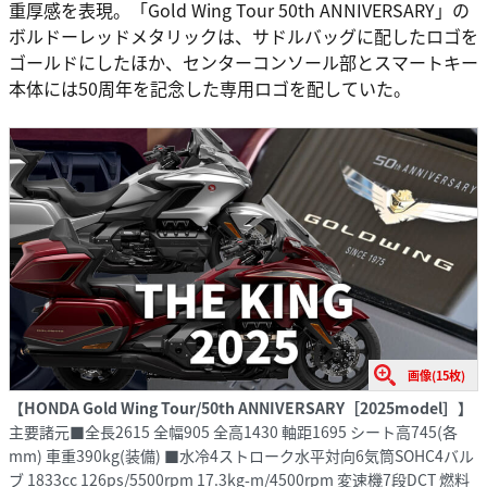
重厚感を表現。「Gold Wing Tour 50th ANNIVERSARY」の
ボルドーレッドメタリックは、サドルバッグに配したロゴを
ゴールドにしたほか、センターコンソール部とスマートキー
本体には50周年を記念した専用ロゴを配していた。
画像(15枚)
【HONDA Gold Wing Tour/50th ANNIVERSARY［2025model］】
主要諸元■全長2615 全幅905 全高1430 軸距1695 シート高745(各
mm) 車重390kg(装備) ■水冷4ストローク水平対向6気筒SOHC4バル
ブ 1833cc 126ps/5500rpm 17.3kg-m/4500rpm 変速機7段DCT 燃料