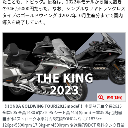
たことも、トピック。価格は、2022年モデルから据え置き
の346万5000円だった。なお、シンプルなリヤトランクレス
タイプのゴールドウイングは2022年10月生産分までで国内
導入を終了していた。
画像(15枚)
【HONDA GOLDWING TOUR[2023model]】
主要諸元■全長2615
全幅905 全高1430 軸距1695 シート高745(各mm) 車重390kg(装備)
■水冷4ストローク水平対向6気筒SOHC4バルブ 1833cc
126ps/5500rpm 17.3kg-m/4500rpm 変速機7段DCT 燃料タンク容量