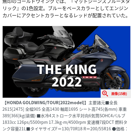
無印のゴールドウイングでは、『マットジーンズブルーメタ
リック』の1色設定。ブルーをベースカラーとしてエンジン
カバーにアクセントカラーとなるレッドが配置されていた。
画像(15枚)
【HONDA GOLDWING/TOUR[2022model]】
主要諸元■全長
2615[2475] 全幅905 全高1430 軸距1695 シート高745(各mm) 車重
389[366]kg(装備) ■水冷4ストローク水平対向6気筒SOHC4バルブ
1833cc 126ps/5500rpm 17.3kg-m/4500rpm 変速機7段DCT 燃料タ
ンク容量21L■タイヤサイズF＝130/70R18 R＝200/55R16 ●価格：