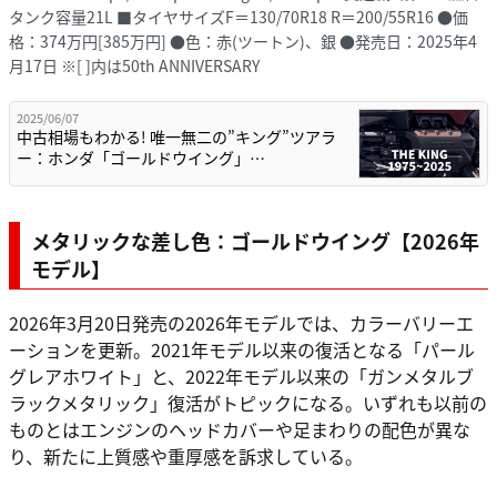
タンク容量21L ■タイヤサイズF＝130/70R18 R＝200/55R16 ●価
格：374万円[385万円] ●色：赤(ツートン)、銀 ●発売日：2025年4
月17日 ※[ ]内は50th ANNIVERSARY
2025/06/07
中古相場もわかる! 唯一無二の”キング”ツアラ
ー：ホンダ「ゴールドウイング」…
メタリックな差し色：ゴールドウイング【2026年
モデル】
2026年3月20日発売の2026年モデルでは、カラーバリーエ
ーションを更新。2021年モデル以来の復活となる「パール
グレアホワイト」と、2022年モデル以来の「ガンメタルブ
ラックメタリック」復活がトピックになる。いずれも以前の
ものとはエンジンのヘッドカバーや足まわりの配色が異な
り、新たに上質感や重厚感を訴求している。