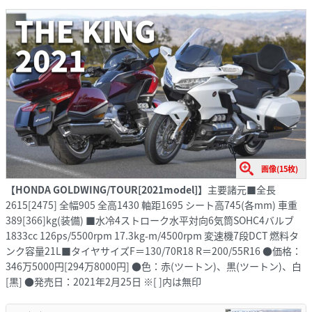
画像(15枚)
【HONDA GOLDWING/TOUR[2021model]】
主要諸元■全長
2615[2475] 全幅905 全高1430 軸距1695 シート高745(各mm) 車重
389[366]kg(装備) ■水冷4ストローク水平対向6気筒SOHC4バルブ
1833cc 126ps/5500rpm 17.3kg-m/4500rpm 変速機7段DCT 燃料タ
ンク容量21L■タイヤサイズF＝130/70R18 R＝200/55R16 ●価格：
346万5000円[294万8000円] ●色：赤(ツートン)、黒(ツートン)、白
[黒] ●発売日：2021年2月25日 ※[ ]内は無印