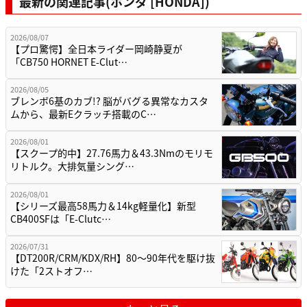
最新の関連記事(ホンダ [HONDA])
2026/08/07
【プロ驚愕】全日本ライダー岡崎静夏が
「CB750 HORNET E-Clut…
2026/08/05
ブレンボ6基のカブ!? 脳がバグる異常なカスタ
ムから、最新Eクラッチ搭載のC…
2026/08/01
【スクープ的中】27.76馬力＆43.3Nmのモリモ
リトルク。大排気量シング…
2026/08/01
【シリーズ最高58馬力＆14kg軽量化】新型
CB400SFは「E-Clutc…
2026/07/31
【DT200R/CRM/KDX/RH】80〜90年代を駆け抜
けた「2ストオフ…