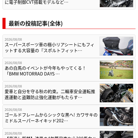
に電子制御CVT搭載モデルなど…
最新の投稿記事(全体)
2026/08/08
スーパースポーツ車の極小リアシートにもフィ
ットする大容量の『スポルトフィット…
2026/08/08
あの白馬のイベントが今年もやってくる！
「BMW MOTORRAD DAYS …
2026/08/08
愛車と自分を守る秋の約束。二輪車安全運転推
進運動と盗難防止強化運動がもたらす…
2026/08/08
ゴールドフレームからシックな黒へ! カワサキの
ミドルスーパーネイキッド202…
2026/08/08