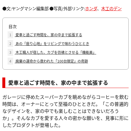
●文:ヤングマシン編集部 ●写真/外部リンク:
ホンダ
、
木工のデン
目次
1
愛車と過ごす時間を、家の中まで拡張する
2
あの「座り心地」をリビングで味わうひととき
3
木工職人が宿した、カブを彷彿とさせる「機能美」
4
廃棄の運命から救われた「100台限定」の奇跡
愛車と過ごす時間を、家の中まで拡張する
ガレージに停めたスーパーカブを眺めながらコーヒーを飲む
時間は、オーナーにとって至福のひとときだ。「この普遍的
なデザインを、家の中でも楽しむことはできないだろう
か」。そんなカブを愛する人々の密かな願いを、見事に形に
したプロダクトが登場した。