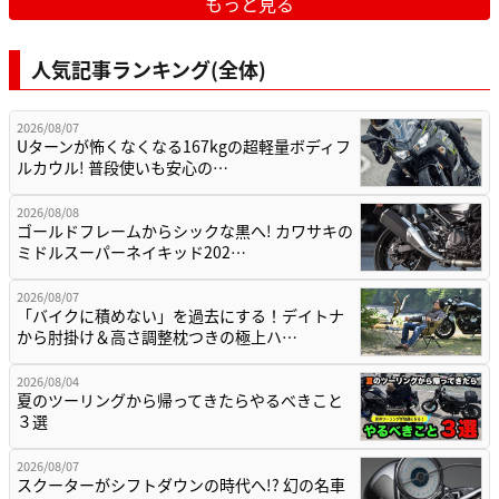
もっと見る
人気記事ランキング(全体)
2026/08/07
Uターンが怖くなくなる167kgの超軽量ボディフ
ルカウル! 普段使いも安心の…
2026/08/08
ゴールドフレームからシックな黒へ! カワサキの
ミドルスーパーネイキッド202…
2026/08/07
「バイクに積めない」を過去にする！デイトナ
から肘掛け＆高さ調整枕つきの極上ハ…
2026/08/04
夏のツーリングから帰ってきたらやるべきこと
３選
2026/08/07
スクーターがシフトダウンの時代へ!? 幻の名車