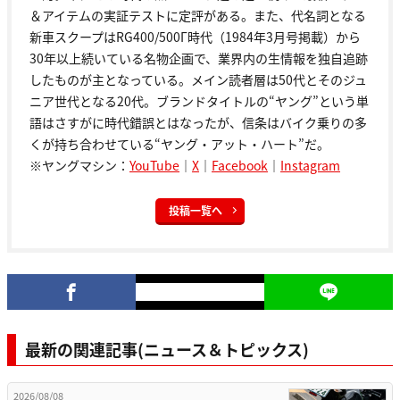
＆アイテムの実証テストに定評がある。また、代名詞となる
新車スクープはRG400/500Γ時代（1984年3月号掲載）から
30年以上続いている名物企画で、業界内の生情報を独自追跡
したものが主となっている。メイン読者層は50代とそのジュ
ニア世代となる20代。ブランドタイトルの“ヤング”という単
語はさすがに時代錯誤とはなったが、信条はバイク乗りの多
くが持ち合わせている“ヤング・アット・ハート”だ。
※ヤングマシン：
YouTube
｜
X
｜
Facebook
｜
Instagram
投稿一覧へ
最新の関連記事(ニュース＆トピックス)
2026/08/08