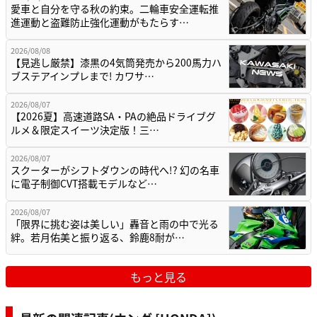
愛車と自分を守る秋の約束。二輪車安全運転推
進運動と盗難防止強化運動がもたらす…
2026/08/08
【見逃し厳禁】漆黒の4気筒発売から200馬力ハ
ブステアインプレまで! カワサ…
2026/08/07
【2026夏】高速道路SA・PAの絶品ドライブグ
ルメ＆限定スイーツ決定版！三…
2026/08/07
スクーターがシフトダウンの時代へ!? 幻の名車
に電子制御CVT搭載モデルなど…
2026/08/07
「限界に挑む姿は美しい」轟音と雨の中で光る
絆。若月佑美と振り返る、鈴鹿8耐が…
もっと見る