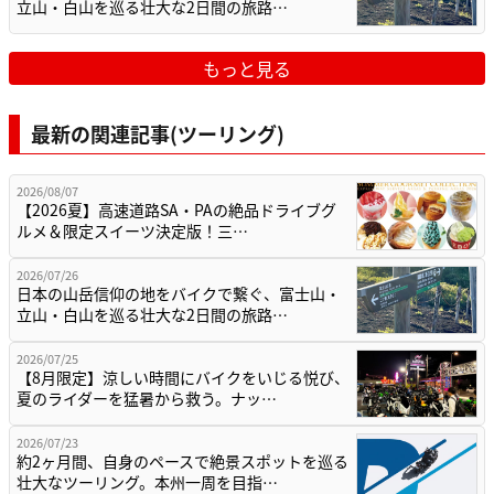
立山・白山を巡る壮大な2日間の旅路…
もっと見る
最新の関連記事(ツーリング)
2026/08/07
【2026夏】高速道路SA・PAの絶品ドライブグ
ルメ＆限定スイーツ決定版！三…
2026/07/26
日本の山岳信仰の地をバイクで繋ぐ、富士山・
立山・白山を巡る壮大な2日間の旅路…
2026/07/25
【8月限定】涼しい時間にバイクをいじる悦び、
夏のライダーを猛暑から救う。ナッ…
2026/07/23
約2ヶ月間、自身のペースで絶景スポットを巡る
壮大なツーリング。本州一周を目指…