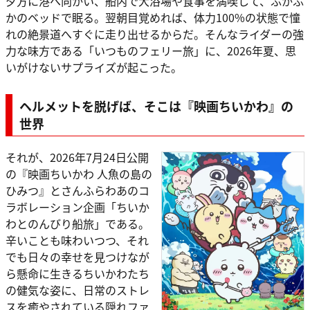
夕方に港へ向かい、船内で大浴場や食事を満喫して、ふかふ
かのベッドで眠る。翌朝目覚めれば、体力100%の状態で憧
れの絶景道へすぐに走り出せるからだ。そんなライダーの強
力な味方である「いつものフェリー旅」に、2026年夏、思
いがけないサプライズが起こった。
ヘルメットを脱げば、そこは『映画ちいかわ』の
世界
それが、2026年7月24日公開
の『映画ちいかわ 人魚の島の
ひみつ』とさんふらわあのコ
ラボレーション企画「ちいか
わとのんびり船旅」である。
辛いことも味わいつつ、それ
でも日々の幸せを見つけなが
ら懸命に生きるちいかわたち
の健気な姿に、日常のストレ
スを癒やされている隠れファ