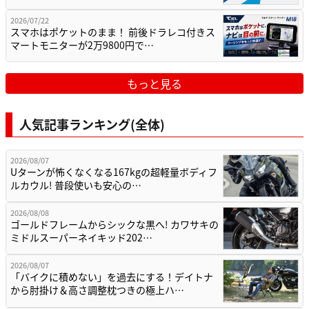
2026/07/22
スマホはポケットのまま！ 前後ドラレコ付きス
マートモニターが2万9800円で…
もっと見る
人気記事ランキング(全体)
2026/08/07
Uターンが怖くなくなる167kgの超軽量ボディフ
ルカウル! 普段使いも安心の…
2026/08/08
ゴールドフレームからシックな黒へ! カワサキの
ミドルスーパーネイキッド202…
2026/08/07
「バイクに積めない」を過去にする！デイトナ
から肘掛け＆高さ調整枕つきの極上ハ…