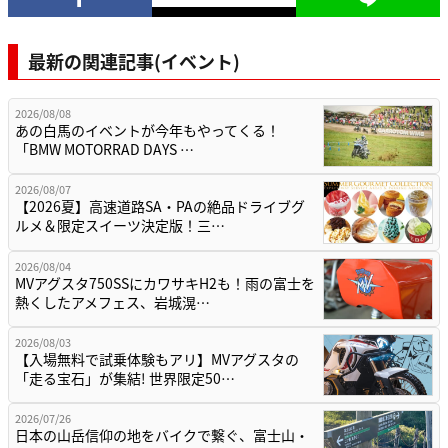
最新の関連記事(イベント)
2026/08/08
あの白馬のイベントが今年もやってくる！
「BMW MOTORRAD DAYS …
2026/08/07
【2026夏】高速道路SA・PAの絶品ドライブグ
ルメ＆限定スイーツ決定版！三…
2026/08/04
MVアグスタ750SSにカワサキH2も！雨の富士を
熱くしたアメフェス、岩城滉…
2026/08/03
【入場無料で試乗体験もアリ】MVアグスタの
「走る宝石」が集結! 世界限定50…
2026/07/26
日本の山岳信仰の地をバイクで繋ぐ、富士山・