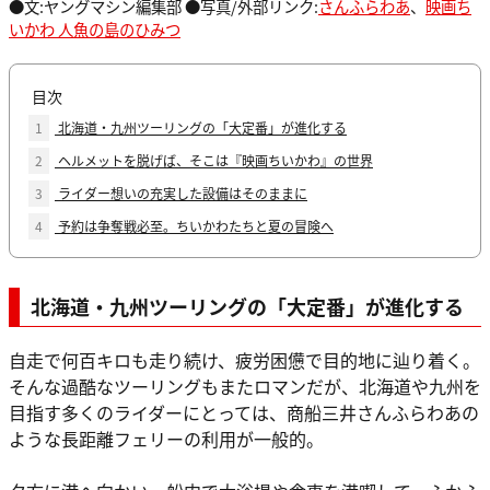
●文:ヤングマシン編集部 ●写真/外部リンク:
さんふらわあ
、
映画ち
いかわ 人魚の島のひみつ
目次
1
北海道・九州ツーリングの「大定番」が進化する
2
ヘルメットを脱げば、そこは『映画ちいかわ』の世界
3
ライダー想いの充実した設備はそのままに
4
予約は争奪戦必至。ちいかわたちと夏の冒険へ
北海道・九州ツーリングの「大定番」が進化する
自走で何百キロも走り続け、疲労困憊で目的地に辿り着く。
そんな過酷なツーリングもまたロマンだが、北海道や九州を
目指す多くのライダーにとっては、商船三井さんふらわあの
ような長距離フェリーの利用が一般的。