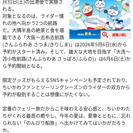
月31日(土)の出港便で実施さ
れる。
対象となるのは、ライダー憧
れの地へ向かう2つの航路
だ。大隅半島の絶景と食を堪
画像(3枚)
能できる「大阪～志布志航路
(さんふらわあ さつま/きりしま)」は2026年5月6日(水)から
予約がスタート済み。そして、雄大な大地を目指す「大洗～
苫小牧航路(さんふらわあ さっぽろ/ふらの)」は6月6日(土)か
ら予約開始となる。
限定グッズがもらえるSNSキャンペーンも予定されており、
ちいかわファンとツーリングシーズンのライダーの双方から
予約が殺到することは想像にがたくない。
定番のフェリー旅だからこそ味わえる安心感と、ちいかわた
ちがくれる最高の癒やし。今年の夏は、愛車とともに、忘れ
られない「のんびり船旅」へ出かけてみてはいかがだろう
か。