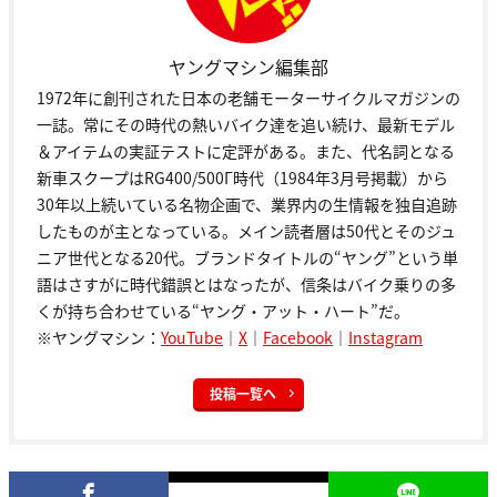
ヤングマシン編集部
1972年に創刊された日本の老舗モーターサイクルマガジンの
一誌。常にその時代の熱いバイク達を追い続け、最新モデル
＆アイテムの実証テストに定評がある。また、代名詞となる
新車スクープはRG400/500Γ時代（1984年3月号掲載）から
30年以上続いている名物企画で、業界内の生情報を独自追跡
したものが主となっている。メイン読者層は50代とそのジュ
ニア世代となる20代。ブランドタイトルの“ヤング”という単
語はさすがに時代錯誤とはなったが、信条はバイク乗りの多
くが持ち合わせている“ヤング・アット・ハート”だ。
※ヤングマシン：
YouTube
｜
X
｜
Facebook
｜
Instagram
投稿一覧へ