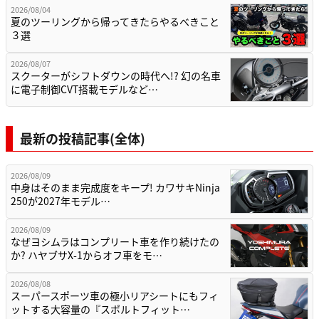
2026/08/04
夏のツーリングから帰ってきたらやるべきこと
３選
2026/08/07
スクーターがシフトダウンの時代へ!? 幻の名車
に電子制御CVT搭載モデルなど…
最新の投稿記事(全体)
2026/08/09
中身はそのまま完成度をキープ! カワサキNinja
250が2027年モデル…
2026/08/09
なぜヨシムラはコンプリート車を作り続けたの
か? ハヤブサX-1からオフ車をモ…
2026/08/08
スーパースポーツ車の極小リアシートにもフィ
ットする大容量の『スポルトフィット…