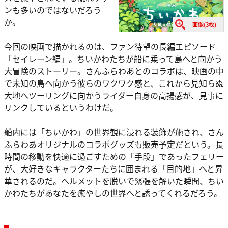
ンも多いのではないだろう
か。
画像(3枚)
今回の映画で描かれるのは、ファン待望の長編エピソード
「セイレーン編」。ちいかわたちが船に乗って島へと向かう
大冒険のストーリー。さんふらわあとのコラボは、映画の中
で未知の島へ向かう彼らのワクワク感と、これから見知らぬ
大地へツーリングに向かうライダー自身の高揚感が、見事に
リンクしているというわけだ。
船内には「ちいかわ」の世界観に浸れる装飾が施され、さん
ふらわあオリジナルのコラボグッズも販売予定だという。長
時間の移動を快適に過ごすための「手段」であったフェリー
が、大好きなキャラクターたちに囲まれる「目的地」へと昇
華されるのだ。ヘルメットを脱いで緊張を解いた瞬間、ちい
かわたちがあなたを癒やしの世界へと誘ってくれるだろう。