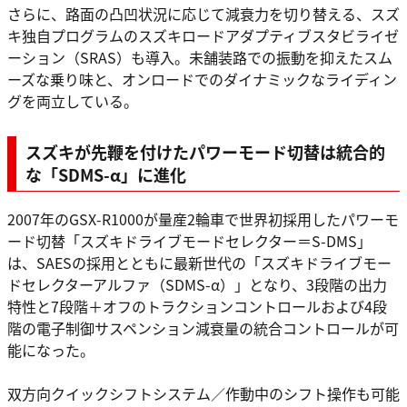
さらに、路面の凸凹状況に応じて減衰力を切り替える、スズ
キ独自プログラムのスズキロードアダプティブスタビライゼ
ーション（SRAS）も導入。未舗装路での振動を抑えたスム
ーズな乗り味と、オンロードでのダイナミックなライディン
グを両立している。
スズキが先鞭を付けたパワーモード切替は統合的
な「SDMS-α」に進化
2007年のGSX-R1000が量産2輪車で世界初採用したパワーモ
ード切替「スズキドライブモードセレクター＝S-DMS」
は、SAESの採用とともに最新世代の「スズキドライブモー
ドセレクターアルファ（SDMS-α）」となり、3段階の出力
特性と7段階＋オフのトラクションコントロールおよび4段
階の電子制御サスペンション減衰量の統合コントロールが可
能になった。
双方向クイックシフトシステム／作動中のシフト操作も可能