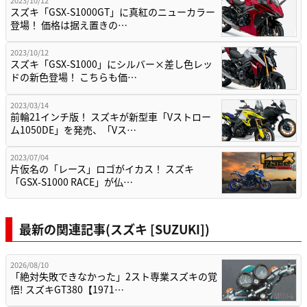
2023/10/12
スズキ「GSX-S1000GT」に真紅のニューカラー
登場！ 価格は据え置きの…
2023/10/12
スズキ「GSX-S1000」にシルバー×差し色レッ
ドの新色登場！ こちらも価…
2023/03/14
前輪21インチ版！ スズキが新型車「Vストロー
ム1050DE」を発売、「Vス…
2023/07/04
片仮名の「レース」ロゴがイカス！ スズキ
「GSX-S1000 RACE」が仏…
最新の関連記事(スズキ [SUZUKI])
2026/08/10
「絶対失敗できなかった」2スト専業スズキの覚
悟! スズキGT380【1971…