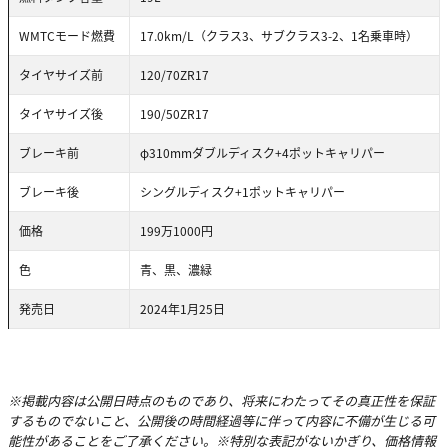
WMTCモード燃費
17.0km/L（クラス3、サブクラス3-2、1名乗車時）
タイヤサイズ前
120/70ZR17
タイヤサイズ後
190/50ZR17
ブレーキ前
φ310mmダブルディスク+4ポットキャリパー
ブレーキ後
シングルディスク+1ポットキャリパー
価格
199万1000円
色
青、黒、濃緑
発売日
2024年1月25日
※掲載内容は公開日時点のものであり、将来にわたってその真正性を保証
するものでないこと、公開後の時間経過等に伴って内容に不備が生じる可
能性があることをご了承ください。※特別な表記がないかぎり、価格情報