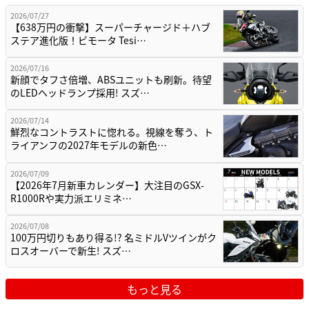
2026/07/27
【638万円の衝撃】スーパーチャージド＋ハブ
ステア進化版！ビモータ Tesi…
2026/07/16
新顔でタフさ倍増、ABSユニットも刷新。待望
のLEDヘッドランプ採用! スズ…
2026/07/14
鮮烈なコントラストに惚れる。視線を奪う、ト
ライアンフの2027年モデルの新色…
2026/07/09
【2026年7月新車カレンダー】大注目のGSX-
R1000Rや実力派エリミネ…
2026/07/08
100万円切りもあり得る!? 名ミドルVツインがク
ロスオーバーで新生! スズ…
もっと見る