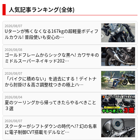
人気記事ランキング(全体)
2026/08/07
Uターンが怖くなくなる167kgの超軽量ボディフ
ルカウル! 普段使いも安心の…
2026/08/08
ゴールドフレームからシックな黒へ! カワサキの
ミドルスーパーネイキッド202…
2026/08/07
「バイクに積めない」を過去にする！デイトナ
から肘掛け＆高さ調整枕つきの極上ハ…
2026/08/04
夏のツーリングから帰ってきたらやるべきこと
３選
2026/08/07
スクーターがシフトダウンの時代へ!? 幻の名車
に電子制御CVT搭載モデルなど…