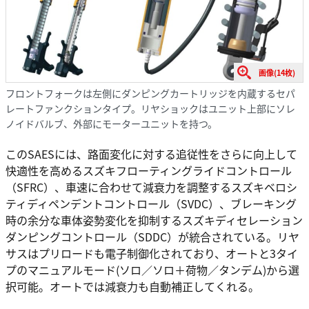
画像(14枚)
フロントフォークは左側にダンピングカートリッジを内蔵するセパ
レートファンクションタイプ。リヤショックはユニット上部にソレ
ノイドバルブ、外部にモーターユニットを持つ。
このSAESには、路面変化に対する追従性をさらに向上して
快適性を高めるスズキフローティングライドコントロール
（SFRC）、車速に合わせて減衰力を調整するスズキベロシ
ティディペンデントコントロール（SVDC）、ブレーキング
時の余分な車体姿勢変化を抑制するスズキディセレーション
ダンピングコントロール（SDDC）が統合されている。リヤ
サスはプリロードも電子制御化されており、オートと3タイ
プのマニュアルモード(ソロ／ソロ＋荷物／タンデム)から選
択可能。オートでは減衰力も自動補正してくれる。