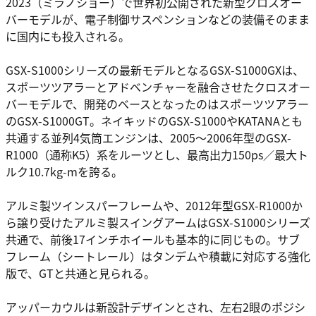
2023（ミラノショー）で世界初公開された新型クロスオー
バーモデルが、電子制御サスペンションなどの装備そのまま
に国内にも投入される。
GSX-S1000シリーズの最新モデルとなるGSX-S1000GXは、
スポーツツアラーとアドベンチャーを融合させたクロスオー
バーモデルで、開発のベースとなったのはスポーツツアラー
のGSX-S1000GT。ネイキッドのGSX-S1000やKATANAとも
共通する並列4気筒エンジンは、2005～2006年型のGSX-
R1000（通称K5）系をルーツとし、最高出力150ps／最大ト
ルク10.7kg-mを誇る。
アルミ製ツインスパーフレームや、2012年型GSX-R1000か
ら譲り受けたアルミ製スイングアームはGSX-S1000シリーズ
共通で、前後17インチホイールも基本的に同じもの。サブ
フレーム（シートレール）はタンデムや積載に対応する強化
版で、GTと共通と見られる。
アッパーカウルは新設計デザインとされ、左右2眼のポジシ