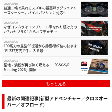
2026/08/10
普通二輪で乗れるスズキの最高峰ラグジュアリ
ースクーター。バイオガソリンに対応…
2026/08/09
なぜヨシムラはコンプリート車を作り続けたの
か? ハヤブサX-1からオフ車をモ…
2026/08/06
190馬力の最強SS復活から鈴鹿8耐7位の快挙ま
で! 237万円で手に入る最…
2026/08/03
聖地・浜松が再び熱く燃える！「GSX-S/R
Meeting 2026」開催…
もっと見る
最新の関連記事(新型アドベンチャー／クロスオー
バー／オフロード)