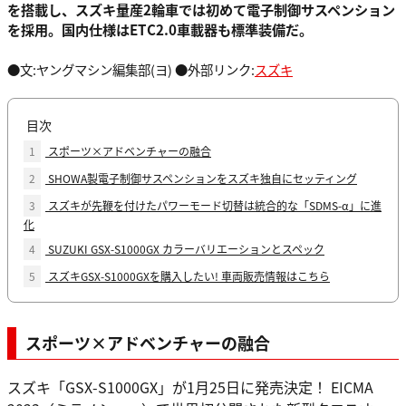
を搭載し、スズキ量産2輪車では初めて電子制御サスペンション
を採用。国内仕様はETC2.0車載器も標準装備だ。
●文:ヤングマシン編集部(ヨ) ●外部リンク:
スズキ
目次
1
スポーツ×アドベンチャーの融合
2
SHOWA製電子制御サスペンションをスズキ独自にセッティング
3
スズキが先鞭を付けたパワーモード切替は統合的な「SDMS-α」に進
化
4
SUZUKI GSX-S1000GX カラーバリエーションとスペック
5
スズキGSX-S1000GXを購入したい! 車両販売情報はこちら
スポーツ×アドベンチャーの融合
スズキ「GSX-S1000GX」が1月25日に発売決定！ EICMA