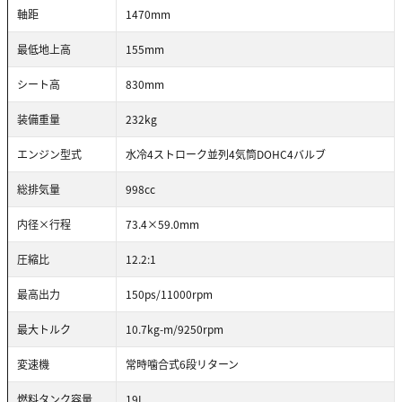
軸距
1470mm
最低地上高
155mm
シート高
830mm
装備重量
232kg
エンジン型式
水冷4ストローク並列4気筒DOHC4バルブ
総排気量
998cc
内径×行程
73.4×59.0mm
圧縮比
12.2:1
最高出力
150ps/11000rpm
最大トルク
10.7kg-m/9250rpm
変速機
常時噛合式6段リターン
燃料タンク容量
19L