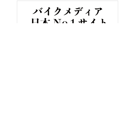
HOME
バイク／オートバイ［新車］
スズキ新型車「GSX-S10
ヤングマシンとは？
ご利用案内
執筆／編集メンバー
プライバシーポリシー
運営会社
お問い合せ
Copyright ©
NAIGAI PUBLISHING CO.,LTD.
All rights reserved.