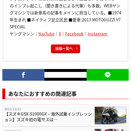
のインプレ起こし（聞き書きによる代筆）も多数。WEBヤン
グマシンでは新車系の記事をメインに担当している。■1974
年生まれ ■ネイティブ足立区民 ■愛車:2013 MOTOGUZZI V7
SPECIAL
ヤングマシン：
YouTube
｜
X
｜
Facebook
｜
Instagram
投稿一覧へ
あなたにおすすめの関連記事
2023/12/23
【スズキGSX-S1000GX・海外試乗インプレッシ
ョン】スズキ初の電サスは…