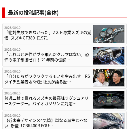
最新の投稿記事(全体)
2026/08/10
「絶対失敗できなかった」2スト専業スズキの覚
悟! スズキGT380【1971…
2026/08/10
「これほど理性がブッ飛んだクルマはない」恐
怖の電子制御ゼロ！ 21年前の伝説…
2026/08/10
「自分たちがワクワクするモノを生み出す」RS
タイチ創業者＆3代目社長が語る歴…
2026/08/10
普通二輪で乗れるスズキの最高峰ラグジュアリ
ースクーター。バイオガソリンに対応…
2026/08/10
【近未来デザイン×4気筒】単なる派生じゃな
い! 新型「CBR400R FOU…