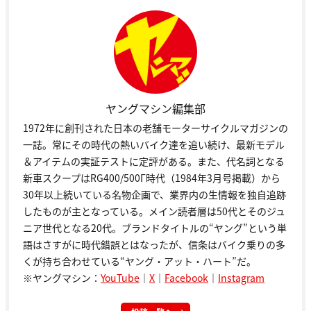
ヤングマシン編集部
1972年に創刊された日本の老舗モーターサイクルマガジンの
一誌。常にその時代の熱いバイク達を追い続け、最新モデル
＆アイテムの実証テストに定評がある。また、代名詞となる
新車スクープはRG400/500Γ時代（1984年3月号掲載）から
30年以上続いている名物企画で、業界内の生情報を独自追跡
したものが主となっている。メイン読者層は50代とそのジュ
ニア世代となる20代。ブランドタイトルの“ヤング”という単
語はさすがに時代錯誤とはなったが、信条はバイク乗りの多
くが持ち合わせている“ヤング・アット・ハート”だ。
※ヤングマシン：
YouTube
｜
X
｜
Facebook
｜
Instagram