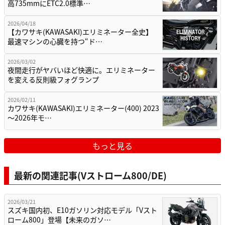
高735mmにETC2.0標準…
2026/04/18
【カワサキ(KAWASAKI)エリミネーター全史】
最速マシンの心臓を持つ“ド…
2026/03/02
夜間走行がヤバいほど快適に。エリミネーター
を変える反則級フォグランプ
2026/02/11
カワサキ(KAWASAKI)エリミネーター(400) 2023
～2026年モ…
もっと見る
最新の関連記事(Vストローム800/DE)
2026/03/21
スズキ国内初、E10ガソリン対応モデル「Vスト
ローム800」登場【未来のガソ…