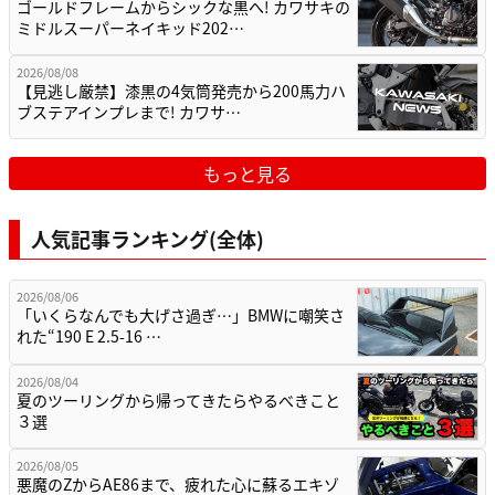
ゴールドフレームからシックな黒へ! カワサキの
ミドルスーパーネイキッド202…
2026/08/08
【見逃し厳禁】漆黒の4気筒発売から200馬力ハ
ブステアインプレまで! カワサ…
もっと見る
人気記事ランキング(全体)
2026/08/06
「いくらなんでも大げさ過ぎ…」BMWに嘲笑さ
れた“190 E 2.5-16 …
2026/08/04
夏のツーリングから帰ってきたらやるべきこと
３選
2026/08/05
悪魔のZからAE86まで、疲れた心に蘇るエキゾ