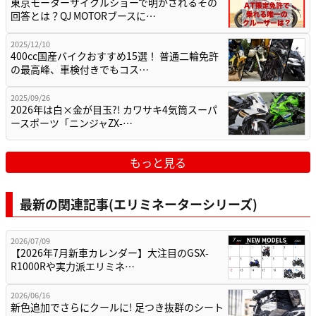
東京モーターサイクルショーで明かされるその
回答とは？QJ MOTORブースに…
2025/12/10
400cc国産バイクおすすめ15選！ 普通二輪免許
の最高峰、車検付きでもコス…
2025/09/26
2026年は白×金が目玉?! カワサキ4気筒スーパ
ースポーツ「ニンジャZX-…
もっと見る
最新の関連記事(エリミネーターシリーズ)
2026/07/09
【2026年7月新車カレンダー】大注目のGSX-
R1000Rや実力派エリミネ…
2026/06/16
新色追加でさらにクールに! 足つき抜群のシート