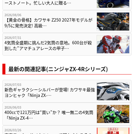
ーストノート。忙しい大人に贈る…
2026/08/06
【黄金の骨格】カワサキ Z250 2027年モデルが
9/5に発売決定! 高級…
2026/07/31
4気筒全盛期に挑んだ2気筒の意地。600台が殺
到した”アマチュアレースの甲子…
最新の関連記事(ニンジャZX-4Rシリーズ)
2026/07/03
新色ギャラクシーシルバーが登場! カワサキ最強
ヨンヒャク「Ninja ZX-…
2026/06/03
400ccで121万円は“買い”か？ 唯一無二の4気筒
「Ninja ZX-4…
2026/03/26