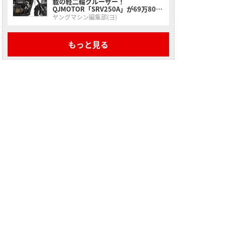
載の軽二輪クルーザー！
QJMOTOR「SRV250A」が69万8000
円で登場
ヤングマシン編集部(ヨ)
もっと見る