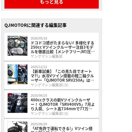
もっと見る
QJMOTORに関連する編集記事
2026/05/18
ドコドコ感がたまらない! 多様化する
250cc Vツインクルーザー注目3モデ
ルを徹底比較【メンテフリー/AT/圧倒
的個性】
ヤングマシン編集部
2025/12/12
【新車試乗】「この見た目でオート
マ?!」水冷Vツイン搭載の軽二輪クル
ーザー「QJMOTOR SRV250A」はク
ラス初『AMT』搭載【インプレッシ
ヤングマシン編集部(ヨ)
ョン】
2025/06/25
400ccクラスの新Vツインクルーザ
ー！ QJMOTOR「SRV400VS」7月よ
り入荷、シート高734mmで77万
8000円
ヤングマシン編集部(ヨ)
2025/06/20
「AT免許で運転できる!」Vツイン搭