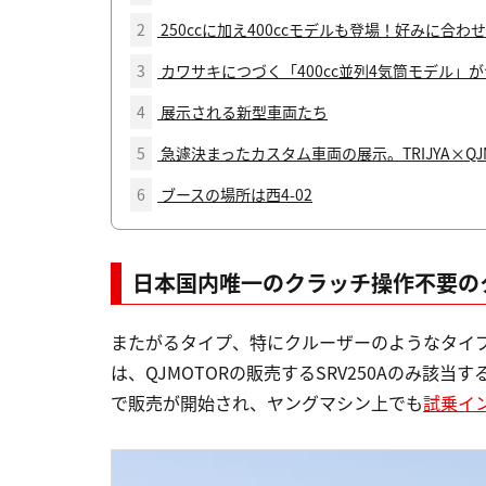
2
250ccに加え400ccモデルも登場！好みに合
3
カワサキにつづく「400cc並列4気筒モデル」
4
展示される新型車両たち
5
急遽決まったカスタム車両の展示。TRIJYA×QJMO
6
ブースの場所は西4-02
日本国内唯一のクラッチ操作不要の
またがるタイプ、特にクルーザーのようなタイ
は、QJMOTORの販売するSRV250Aのみ該当
で販売が開始され、ヤングマシン上でも
試乗イ