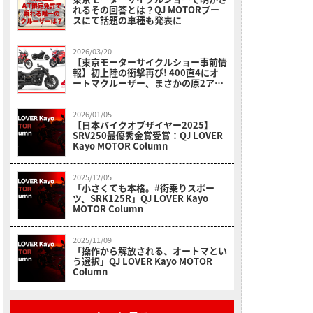
れるその回答とは？QJ MOTORブー
スにて話題の車種も発表に
2026/03/20
【東京モーターサイクルショー事前情
報】初上陸の衝撃再び! 400直4にオ
ートマクルーザー、まさかの原2アド
ベンなどQJMOTORがモーターサイク
ルショーの主役をかっさらう!!
2026/01/05
【日本バイクオブザイヤー2025】
SRV250最優秀金賞受賞：QJ LOVER
Kayo MOTOR Column
2025/12/05
「小さくても本格。#街乗りスポー
ツ、SRK125R」QJ LOVER Kayo
MOTOR Column
2025/11/09
「操作から解放される、オートマとい
う選択」QJ LOVER Kayo MOTOR
Column