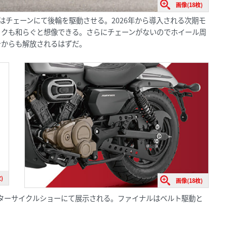
画像(18枚)
の型はチェーンにて後輪を駆動させる。2026年から導入される次期モ
ックも和らぐと想像できる。さらにチェーンがないのでホイール周
テからも解放されるはずだ。
)
画像(18枚)
ーターサイクルショーにて展示される。ファイナルはベルト駆動と