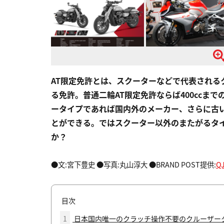
AT限定免許とは、スクーターなどで代表され
る免許。普通二輪AT限定免許ならば400ccま
ータイプであれば国内外のメーカー、さらに古
とができる。ではスクーター以外のまたがるタ
か？
●文:宮下豊史 ●写真:丸山淳大 ●BRAND POST提供:
Q
目次
1
日本国内唯一のクラッチ操作不要のクルーザー