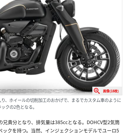
画像(18枚)
入り、ホイールの切削加工のおかげで、まるでカスタム車のように
ックの2色となる。
Aの兄貴分となり、排気量は385ccとなる。DOHCV型2気筒
）のスペックを持つ。当然、インジェクションモデルでユーロ5