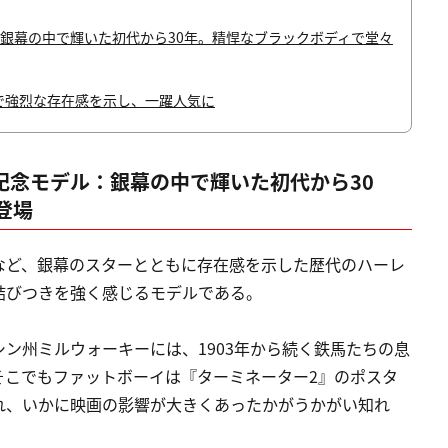
デル：銀幕の中で輝いた初代から30年。精悍なブラックボディで堂々
銀幕で強烈な存在感を示し、一躍人気に
周年記念モデル：銀幕の中で輝いた初代から30
登場
など、銀幕のスターとともに存在感を示した歴代のハーレ
結びつきを強く感じるモデルである。
ン州ミルウォーキーには、1903年から続く鉄馬たちの息
そこでもファットボーイは『ターミネーター2』のポスタ
れ、いかに映画の影響が大きくあったかがうかがい知れ