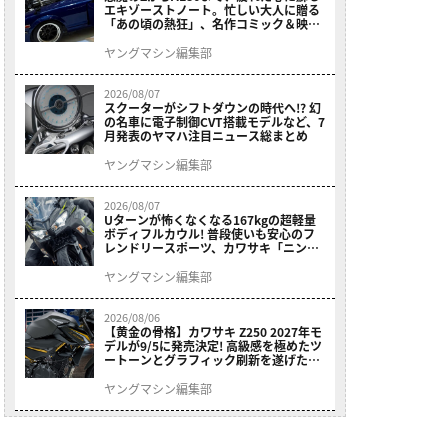
エキゾーストノート。忙しい大人に贈る
「あの頃の熱狂」、名作コミック＆映画
の愛機たちが東京駅地下に期間限定で集
結！
ヤングマシン編集部
2026/08/07
スクーターがシフトダウンの時代へ!? 幻
の名車に電子制御CVT搭載モデルなど、7
月発表のヤマハ注目ニュース総まとめ
ヤングマシン編集部
2026/08/07
Uターンが怖くなくなる167kgの超軽量
ボディフルカウル! 普段使いも安心のフ
レンドリースポーツ、カワサキ「ニンジ
ャ400」2027モデルが価格据え置きで
9/5発売
ヤングマシン編集部
2026/08/06
【黄金の骨格】カワサキ Z250 2027年モ
デルが9/5に発売決定! 高級感を極めたツ
ートーンとグラフィック刷新を遂げた本
格250ccスポーツだ
ヤングマシン編集部