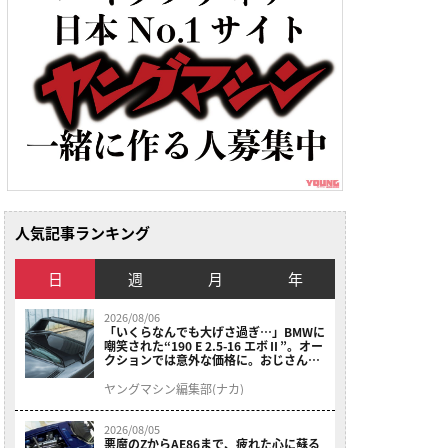
人気記事ランキング
日
週
月
年
2026/08/06
「いくらなんでも大げさ過ぎ…」BMWに
嘲笑された“190 E 2.5-16 エボⅡ”。オー
クションでは意外な価格に。おじさん達
が少年だった頃の憧れのクルマを深堀り
ヤングマシン編集部(ナカ)
2026/08/05
悪魔のZからAE86まで、疲れた心に蘇る