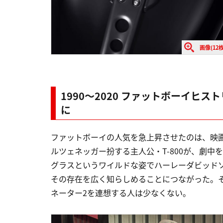
画像(12枚
1990〜2020 ファットボーイヒ
に
ファットボーイの人気を急上昇させたのは、映画『
ルツェネッガー扮する主人公・T-800が、劇
グラスというワイルドな姿でハーレーダビッド
その存在を広く知らしめることにつながった。
ネーター2を連想する人は少なくない。