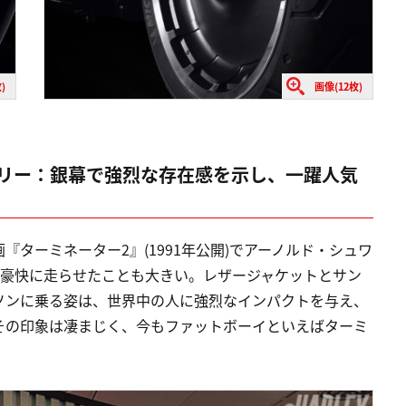
)
画像(12枚)
ストリー：銀幕で強烈な存在感を示し、一躍人気
ターミネーター2』(1991年公開)でアーノルド・シュワ
中を豪快に走らせたことも大きい。レザージャケットとサン
ソンに乗る姿は、世界中の人に強烈なインパクトを与え、
その印象は凄まじく、今もファットボーイといえばターミ