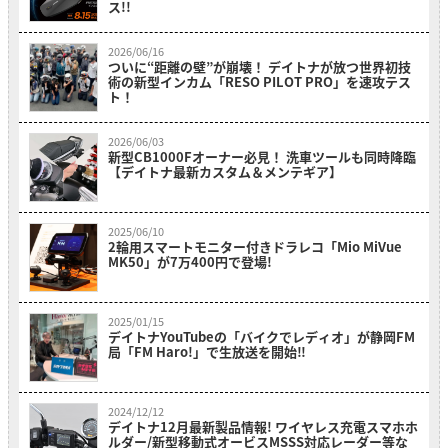
ス!!
2026/06/16
ついに“距離の壁”が崩壊！ デイトナが放つ世界初技
術の新型インカム「RESO PILOT PRO」を速攻テス
ト！
2026/06/03
新型CB1000Fオーナー必見！ 洗車ツールも同時降臨
【デイトナ最新カスタム＆メンテギア】
2025/06/10
2輪用スマートモニター付きドラレコ「Mio MiVue
MK50」が7万400円で登場!
2025/01/15
デイトナYouTubeの「バイクでレディオ」が静岡FM
局「FM Haro!」で生放送を開始‼
2024/12/12
デイトナ12月最新製品情報! ワイヤレス充電スマホホ
ルダー/新型移動式オービスMSSS対応レーダー等な