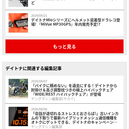
ど
2024/09/21
デイトナMioシリーズにヘルメット装着型ドラレコ登
場! 『MiVue MP30GPS』年内発売予定!?
もっと見る
デイトナに関連する編集記事
2026/08/07
「バイクに積めない」を過去にする！デイトナから
肘掛け＆高さ調整枕つきの極上ハイバックチェア
『WIDE/REST ハイバックチェア』が登場
ヤングマシン編集部(サカイ)
2026/08/06
「会話が途切れるストレスとおさらば!」古いインカ
ムの下取りで最新ハイブリッドメッシュ通信機種を
オトクにゲットできる、デイトナのキャンペーンが
開催中
ヤングマシン編集部