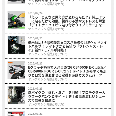
ニット プレシャスレイ スモール］
ヤングマシン編集部(ナカ)
2026/07/24
「えっ…こんなに見え方が変わるんだ？」純正ミラ
ーに貼るだけで効果。視界の不満やストレスを解消
「デイトナ・ハイビジ貼り付けタイプミラー」を紹
介！
ヤングマシン編集部(ナカ)
2026/07/23
従来品比1.4倍の爆光＆コスパ最強のLEDヘッドライ
トバルブ！ デイトナから待望の「プレシャス・レ
イ」新作2モデルが降臨！
ヤングマシン編集部(サカイ)
2026/07/23
Eクラッチ搭載で大注目の’26 CB400SF E-Clutch／
CBR400R FOUR E-Clutch！ デイトナから早くも走
りと日常を激変させる定番＆必須カスタムパーツが
一挙登場！
ヤングマシン編集部(サカイ)
2026/07/23
夏バイクの「蒸れ・暑さ」を回避！プロテクター入
りワークパンツ＆デイトナ史上最高の涼しいシュー
ズで酷暑を快適に
ヤングマシン編集部(リカ)
2026/07/21