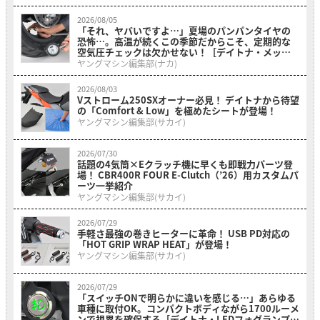
2026/08/05
「それ、ヤバいですよ…」夏場のパンパンタイヤの
恐怖…。高温が続くこの季節だからこそ、定期的な
空気圧チェックは欠かせない！［デイトナ・メッシ
ュホース付きエアゲージ デプスゲージ付き］
ヤングマシン編集部(ナカ)
2026/08/03
Vストローム250SXオーナー必見！ デイトナから待望
の「Comfort & Low」を極めたシートが登場！
ヤングマシン編集部(サカイ)
2026/07/30
話題の4気筒×Eクラッチ機に早くも即戦力パーツ登
場！ CBR400R FOUR E-Clutch（’26）用カスタムパ
ーツ一挙紹介
ヤングマシン編集部(サカイ)
2026/07/29
手軽さ最強の巻きヒーターに革命！ USB PD対応の
「HOT GRIP WRAP HEAT」が登場！
ヤングマシン編集部(サカイ)
2026/07/29
「スイッチONで明らかに違いを感じる…」あらゆる
車種に取付OK。コンパクトボディながら1700ルーメ
ンで視界を確保する［デイトナ・LEDフォグランプユ