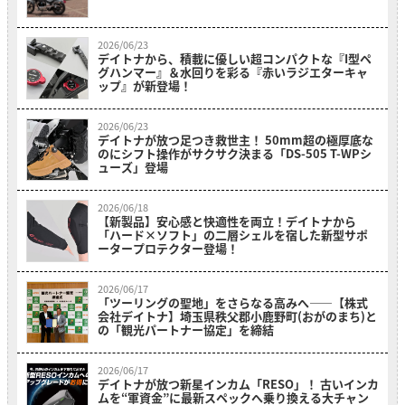
2026/06/23
デイトナから、積載に優しい超コンパクトな『I型ペ
グハンマー』＆水回りを彩る『赤いラジエターキャ
ップ』が新登場！
2026/06/23
デイトナが放つ足つき救世主！ 50mm超の極厚底な
のにシフト操作がサクサク決まる「DS-505 T-WPシ
ューズ」登場
2026/06/18
【新製品】安心感と快適性を両立！デイトナから
「ハード×ソフト」の二層シェルを宿した新型サポ
ータープロテクター登場！
2026/06/17
「ツーリングの聖地」をさらなる高みへ――【株式
会社デイトナ】埼玉県秩父郡小鹿野町(おがのまち)と
の「観光パートナー協定」を締結
2026/06/17
デイトナが放つ新星インカム「RESO」！ 古いインカ
ムを“軍資金”に最新スペックへ乗り換える大チャン