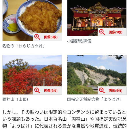
画像(9枚)
画像(9枚)
小鹿野歌舞伎
名物の「わらじカツ丼」
画像(9枚)
画像(9枚)
国指定天然記念物「ようばけ」
両神山（山頂）
しかし、その賑わいは限定的なコンテンツに留まっていると
いう課題もあった。日本百名山「両神山」や国指定天然記念
物「ようばけ」に代表される豊かな自然や地質遺産、伝統的