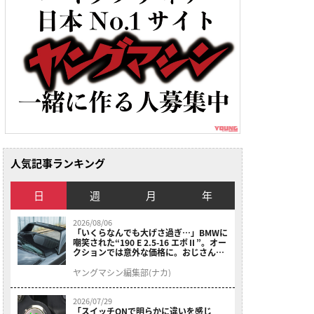
人気記事ランキング
日
週
月
年
2026/08/06
「いくらなんでも大げさ過ぎ…」BMWに
嘲笑された“190 E 2.5-16 エボⅡ”。オー
クションでは意外な価格に。おじさん達
が少年だった頃の憧れのクルマを深堀り
ヤングマシン編集部(ナカ)
2026/07/29
「スイッチONで明らかに違いを感じ