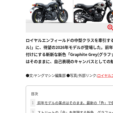
ロイヤルエンフィールドの中型クラスを牽引する大
ル)」に、待望の2026年モデルが登場した。
付けにする斬新な新色「Graphite Grey(
はそのままに、自己表現のキャンバスとしての
●文:ヤングマシン編集部 ●写真/外部リンク:
ロイヤル
目次
1
前年モデルの美点はそのまま。最新の「色」で
2
ストリートの「今」を体現する新色、グラファ