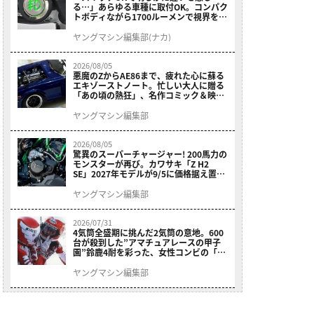
る…」あらゆる車種に取付OK。コンパク
トボディながら1700ルーメンで視界を確
保する［デイトナ・LEDフォグランプユ
ニット プレシャスレイ スモール］
ヤングマシン編集部(ナカ)
2026/08/05
悪魔のZからAE86まで、疲れた心に蘇る
エキゾーストノート。忙しい大人に贈る
「あの頃の熱狂」、名作コミック＆映画
の愛機たちが東京駅地下に期間限定で集
結！
ヤングマシン編集部
2026/08/05
驚異のスーパーチャージャー! 200馬力の
モンスターが再び。カワサキ「Z H2
SE」2027年モデルが9/5に価格据え置き
で発売
ヤングマシン編集部
2026/07/31
4気筒全盛期に挑んだ2気筒の意地。600
台が殺到した”アマチュアレースの甲子
園”鈴鹿4耐を彩った、女性コンビの「ス
ズキGSX400E」が特別展示開始
ヤングマシン編集部