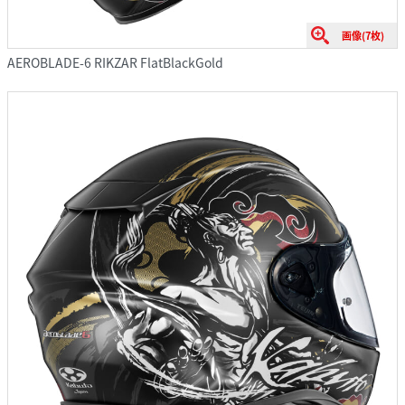
画像(7枚)
AEROBLADE-6 RIKZAR FlatBlackGold