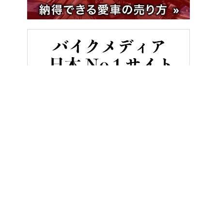
HOME
バイク用品
空力性能×和の守護神！Kabuto『AEROBL
ヤングマシンとは？
ご利用案内
執筆／編集メンバー