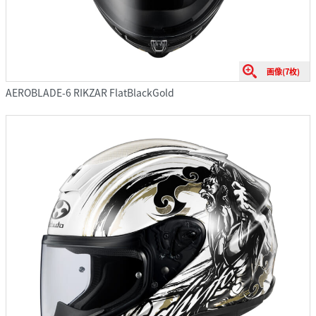
画像(7枚)
AEROBLADE-6 RIKZAR FlatBlackGold