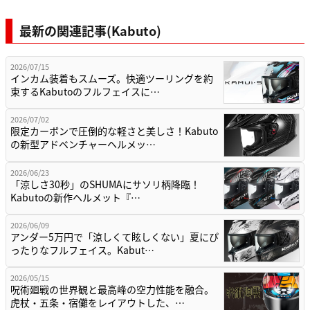
最新の関連記事(Kabuto)
2026/07/15
インカム装着もスムーズ。快適ツーリングを約
束するKabutoのフルフェイスに…
2026/07/02
限定カーボンで圧倒的な軽さと美しさ！Kabuto
の新型アドベンチャーヘルメッ…
2026/06/23
「涼しさ30秒」のSHUMAにサソリ柄降臨！
Kabutoの新作ヘルメット『…
2026/06/09
アンダー5万円で「涼しくて眩しくない」夏にぴ
ったりなフルフェイス。Kabut…
2026/05/15
呪術廻戦の世界観と最高峰の空力性能を融合。
虎杖・五条・宿儺をレイアウトした、…