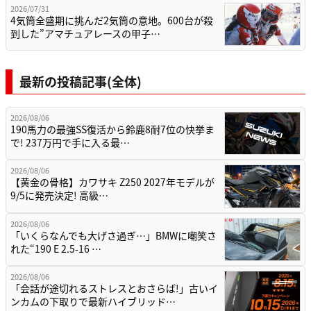
2026/07/31
4気筒全盛期に挑んだ2気筒の意地。600台が殺
到した”アマチュアレースの甲子…
最新の投稿記事(全体)
2026/08/06
190馬力の最強SS復活から鈴鹿8耐7位の快挙ま
で! 237万円で手に入る最…
2026/08/06
【黄金の骨格】カワサキ Z250 2027年モデルが
9/5に発売決定! 高級…
2026/08/06
「いくらなんでも大げさ過ぎ…」BMWに嘲笑さ
れた“190 E 2.5-16 …
2026/08/06
「会話が途切れるストレスとおさらば!」古いイ
ンカムの下取りで最新ハイブリッド…