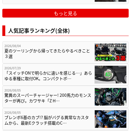
もっと見る
人気記事ランキング(全体)
2026/08/04
夏のツーリングから帰ってきたらやるべきこと
３選
2026/07/29
「スイッチONで明らかに違いを感じる…」あら
ゆる車種に取付OK。コンパクトボ…
2026/08/05
驚異のスーパーチャージャー! 200馬力のモンス
ターが再び。カワサキ「Z H…
2026/08/05
ブレンボ6基のカブ!? 脳がバグる異常なカスタ
ムから、最新Eクラッチ搭載のC…