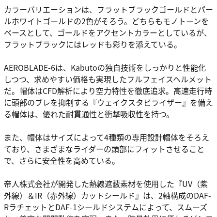
カラーバリエーションは、フラットブラックゴールドとパー
ルホワイトゴールドの2色がそろう。どちらもモノトーンを
ベースとして、ゴールドをアクセントカラーとしているが、
フラットブラックにはレッドも彩りを添えている。
AEROBLADE-6は、Kabutoの独自技術をしっかりと性能化
しつつ、求めやすい価格も実現したフルフェイスヘルメット
だ。帽体はCFD解析により空力特性を徹底追求。高速走行時
に頭部のブレを抑制する『ウェイクスタビライザー』を備え
る帽体は、優れた耐貫通性と衝撃吸収性を持つ。
また、帽体はサイズによって4種類の専用設計帽体をそろえ
ており、さまざまなライダーの頭部にフィットさせること
で、さらに安全性を高めている。
帝人株式会社が開発した熱線遮蔽素材を使用した『UV（紫
外線）＆IR（赤外線）カットシールド』は、2軸構成のDAF-
RラチェットとDAF-1シールドシステムによって、スムーズ