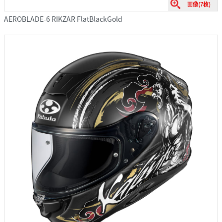
画像(7枚)
AEROBLADE-6 RIKZAR FlatBlackGold