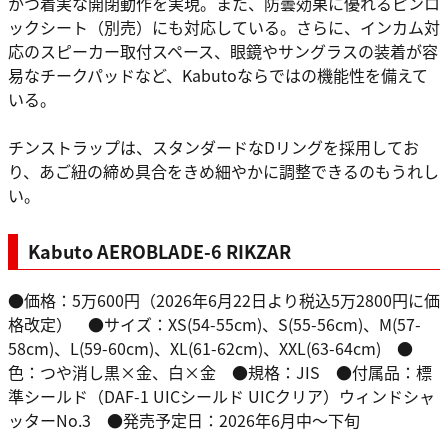
かつ着実な開閉動作を実現。また、防曇効果に優れるピンロ
ックシート（別売）にも対応している。さらに、インカム対
応のスピーカー取付スペース、眼鏡やサングラスの装着が容
易なチークパッドなど、Kabutoならではの機能性を備えて
いる。
チンストラップは、スタンダードなDリングを採用してお
り、あご紐の締め具合をきめ細やかに調整できるのもうれし
い。
Kabuto AEROBLADE-6 RIKZAR
●価格：5万600円（2026年6月22日より税込5万2800円に価
格改定） ●サイズ：XS(54-55cm)、S(55-56cm)、M(57-
58cm)、L(59-60cm)、XL(61-62cm)、XXL(63-64cm) ●
色：つや消し黒×金、白×金 ●規格：JIS ●付属品：標
準シールド（DAF-1 UICシールド UICクリア）ウィンドシャ
ッターNo.3 ●発売予定日：2026年6月中～下旬