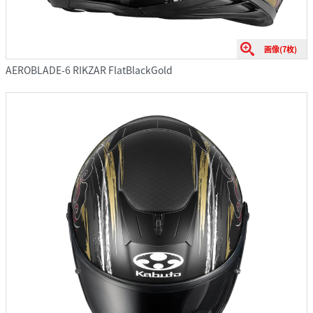
画像(7枚)
AEROBLADE-6 RIKZAR FlatBlackGold