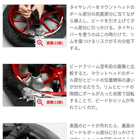
タイヤレバーをマウントヘッドの
ボール部分の尻尾部分に当てなが
ら挿入し、ビードを引き上げてボ
ール部分に引っかける。タイヤレ
バーを使うのはこの時だけで、リ
ムを傷つけるリスクがその分低下
画像(13枚)
する。
ビードクリーム塗布前の画像と比
較すると、マウントヘッドのボー
ル部分とビードの位置関係の違い
が分かるだろう。リムとビードの
隙間にボールが入った状態で回転
することで、ビードからリムが外
画像(13枚)
れていくのだ。
表面のビードが外れたら、裏面の
ビードもボール部分に引っかけて
マウントヘッドを回転させること