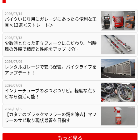
2026/07/14
バイクいじり用にガレージにあったら便利な工
具×12選＜ストレート＞
2026/07/13
少数派となった正立フォークにこだわり。当時
風の外観で精度と性能をアップ〈KY…
2026/07/09
レンタルガレージで安心保管。バイクライフを
アップデート！
2026/07/08
インナーチューブのぶつぶつサビ。軽度な点サ
ビなら復活可能！
2026/07/05
【カタナのブラックマフラーの錆を除去】マフ
ラーのサビ取り現状最善を目指す
もっと見る