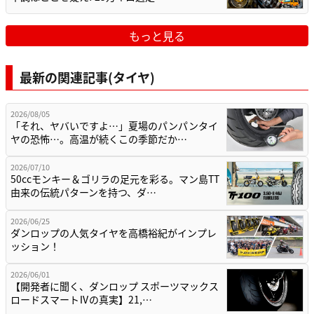
もっと見る
最新の関連記事(タイヤ)
2026/08/05
「それ、ヤバいですよ…」夏場のパンパンタイ
ヤの恐怖…。高温が続くこの季節だか…
2026/07/10
50ccモンキー＆ゴリラの足元を彩る。マン島TT
由来の伝統パターンを持つ、ダ…
2026/06/25
ダンロップの人気タイヤを高橋裕紀がインプレ
ッション！
2026/06/01
【開発者に聞く、ダンロップ スポーツマックス
ロードスマートⅣの真実】21,…