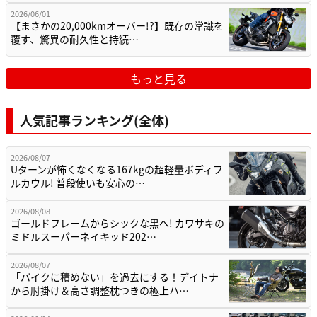
2026/06/01
【まさかの20,000kmオーバー!?】既存の常識を
覆す、驚異の耐久性と持続…
もっと見る
人気記事ランキング(全体)
2026/08/07
Uターンが怖くなくなる167kgの超軽量ボディフ
ルカウル! 普段使いも安心の…
2026/08/08
ゴールドフレームからシックな黒へ! カワサキの
ミドルスーパーネイキッド202…
2026/08/07
「バイクに積めない」を過去にする！デイトナ
から肘掛け＆高さ調整枕つきの極上ハ…