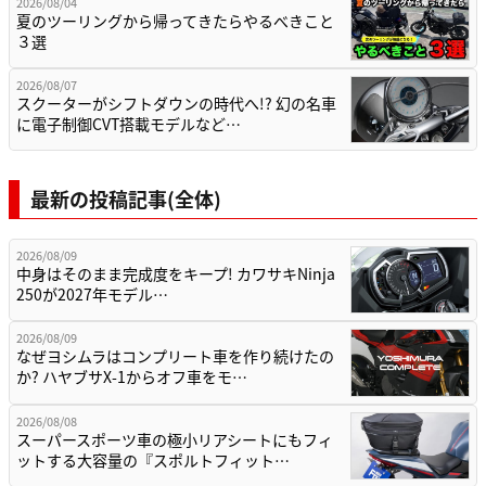
2026/08/04
夏のツーリングから帰ってきたらやるべきこと
３選
2026/08/07
スクーターがシフトダウンの時代へ!? 幻の名車
に電子制御CVT搭載モデルなど…
最新の投稿記事(全体)
2026/08/09
中身はそのまま完成度をキープ! カワサキNinja
250が2027年モデル…
2026/08/09
なぜヨシムラはコンプリート車を作り続けたの
か? ハヤブサX-1からオフ車をモ…
2026/08/08
スーパースポーツ車の極小リアシートにもフィ
ットする大容量の『スポルトフィット…