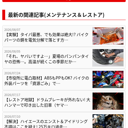
最新の関連記事(メンテナンス＆レストア)
2026/08/07
【実験】タイパ最悪、でも効果は絶大!? バイク
パーツの錆を電気分解で落とす方…
2026/08/05
「それ、ヤバいですよ…」夏場のパンパンタイ
ヤの恐怖…。高温が続くこの季節だか…
2026/07/24
【市役所に電凸取材】ABSもPPもOK? バイクの
外装パーツを「資源ごみ」で…
2026/07/17
【レストア地獄】ドラムブレーキが外れない! 大
ハンマーで叩き出した旧車（ヤマ…
2026/07/10
【解決】ハイエースのエンスト＆アイドリング
不調はここを疑え! 25万キロ過走…