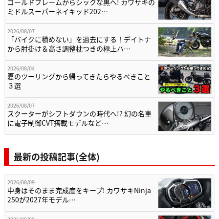
ゴールドフレームからシックな黒へ! カワサキの
ミドルスーパーネイキッド202…
2026/08/07
「バイクに積めない」を過去にする！デイトナ
から肘掛け＆高さ調整枕つきの極上ハ…
2026/08/04
夏のツーリングから帰ってきたらやるべきこと
３選
2026/08/07
スクーターがシフトダウンの時代へ!? 幻の名車
に電子制御CVT搭載モデルなど…
最新の投稿記事(全体)
2026/08/09
中身はそのまま完成度をキープ! カワサキNinja
250が2027年モデル…