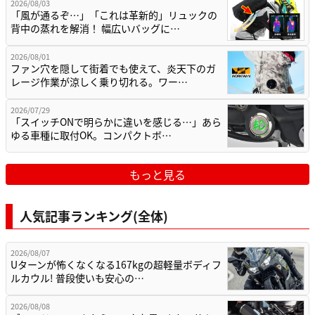
2026/08/03
「風が通るぞ…」「これは革新的」リュックの
背中の蒸れを解消！ 幅広いバッグに…
2026/08/01
ファン穴を隠して街着でも使えて、炎天下のガ
レージ作業が涼しく乗り切れる。ワー…
2026/07/29
「スイッチONで明らかに違いを感じる…」あら
ゆる車種に取付OK。コンパクトボ…
もっと見る
人気記事ランキング(全体)
2026/08/07
Uターンが怖くなくなる167kgの超軽量ボディフ
ルカウル! 普段使いも安心の…
2026/08/08