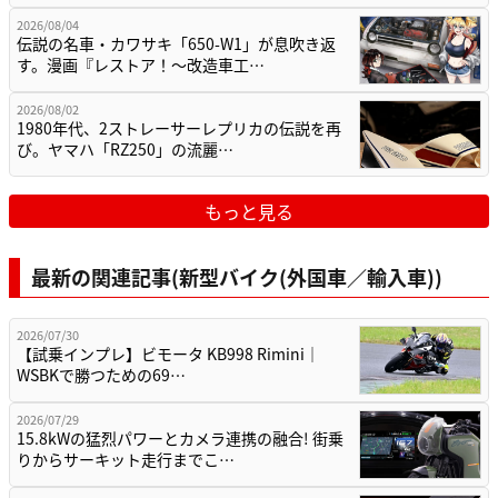
2026/08/04
伝説の名車・カワサキ「650-W1」が息吹き返
す。漫画『レストア！～改造車工…
2026/08/02
1980年代、2ストレーサーレプリカの伝説を再
び。ヤマハ「RZ250」の流麗…
もっと見る
最新の関連記事(新型バイク(外国車／輸入車))
2026/07/30
【試乗インプレ】ビモータ KB998 Rimini｜
WSBKで勝つための69…
2026/07/29
15.8kWの猛烈パワーとカメラ連携の融合! 街乗
りからサーキット走行までこ…