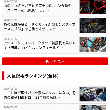
2026/07/28
あの50cc名車が電動で完全復活! ホンダ新型
「ズーマーe:」2026年モデ…
2026/07/28
あの伝説が蘇る。ドゥカティ新型モンスタープ
ラスに「S4」を彷彿とさせるスポー…
2026/07/27
アシスト＆スリッパークラッチ初搭載で乗りや
すさ倍増。 ロイヤルエンフィールド…
もっと見る
人気記事ランキング(全体)
2026/08/10
「これほど理性がブッ飛んだクルマはない」恐
怖の電子制御ゼロ！ 21年前の伝説…
2026/08/07