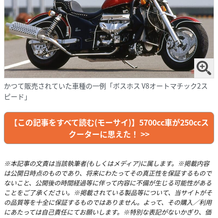
かつて販売されていた車種の一例「ボスホス V8オートマチック2ス
ピード」
【この記事をすべて読む(モーサイ)】5700cc車が250ccス
クーターに思えた！ >>
※本記事の文責は当該執筆者(もしくはメディア)に属します。※掲載内容
は公開日時点のものであり、将来にわたってその真正性を保証するもので
ないこと、公開後の時間経過等に伴って内容に不備が生じる可能性がある
ことをご了承ください。※掲載されている製品等について、当サイトがそ
の品質等を十全に保証するものではありません。よって、その購入／利用
にあたっては自己責任にてお願いします。※特別な表記がないかぎり、価