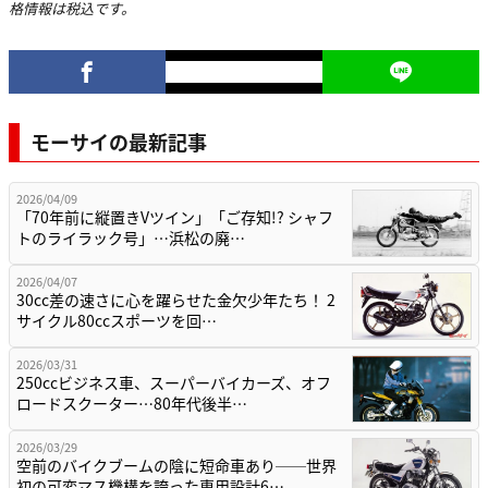
格情報は税込です。
モーサイの最新記事
2026/04/09
「70年前に縦置きVツイン」「ご存知!? シャフ
トのライラック号」…浜松の廃…
2026/04/07
30cc差の速さに心を躍らせた金欠少年たち！ 2
サイクル80ccスポーツを回…
2026/03/31
250ccビジネス車、スーパーバイカーズ、オフ
ロードスクーター…80年代後半…
2026/03/29
空前のバイクブームの陰に短命車あり──世界
初の可変マス機構を誇った専用設計6…