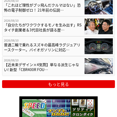
2026/08/10
「これほど理性がブッ飛んだクルマはない」恐
怖の電子制御ゼロ！ 21年前の伝説…
2026/08/10
「自分たちがワクワクするモノを生み出す」RS
タイチ創業者＆3代目社長が語る歴…
2026/08/10
普通二輪で乗れるスズキの最高峰ラグジュアリ
ースクーター。バイオガソリンに対応…
2026/08/10
【近未来デザイン×4気筒】単なる派生じゃな
い! 新型「CBR400R FOU…
もっと見る