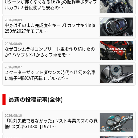
Uターンが怖くなくなる167kgの超軽量ボディフ
ルカウル! 普段使いも安心の…
2026/08/09
中身はそのまま完成度をキープ! カワサキNinja
250が2027年モデル…
2026/08/09
なぜヨシムラはコンプリート車を作り続けたの
か? ハヤブサX-1からオフ車をモ…
2026/08/07
スクーターがシフトダウンの時代へ!? 幻の名車
に電子制御CVT搭載モデルなど…
最新の投稿記事(全体)
2026/08/10
「絶対失敗できなかった」2スト専業スズキの覚
悟! スズキGT380【1971…