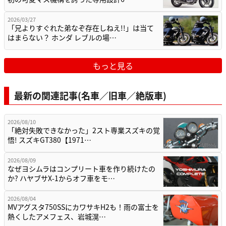
2026/03/27
「兄よりすぐれた弟なぞ存在しねえ!!」は当て
はまらない？ ホンダ レブルの場…
もっと見る
最新の関連記事(名車／旧車／絶版車)
2026/08/10
「絶対失敗できなかった」2スト専業スズキの覚
悟! スズキGT380【1971…
2026/08/09
なぜヨシムラはコンプリート車を作り続けたの
か? ハヤブサX-1からオフ車をモ…
2026/08/04
MVアグスタ750SSにカワサキH2も！雨の富士を
熱くしたアメフェス、岩城滉…