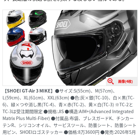
画像(4枚)
【SHOEI GT-Air 3 MIKE】
●サイズ:S(55cm)、M(57cm)、
L(59cm)、XL(61cm)、XXL(63cm) ●色:灰×銀(TC-10)、白×黒(TC-
6)、緑×つや消し黒(TC-4)、青×赤(TC-2)、黄×白(TC-3) ※TC-2と
TC-3は受注期間限定 ●規格:JIS ●構造:AIM+(Advanced Integrated
Matrix Plus Multi-Fiber) ●付属品:布袋、ブレスガードK、チンカー
テンR、シリコンオイル、サービスツール、防曇シート、防曇シート
用ピン、SHOEIロゴステッカー ●価格:8万3600円 ●発売:2026年5月