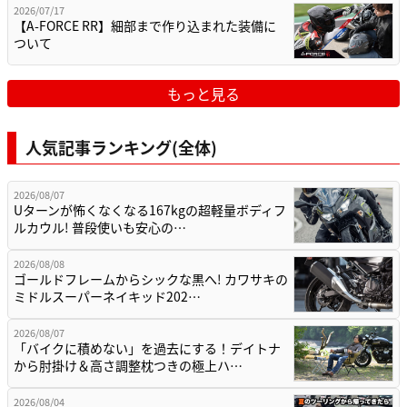
2026/07/17
【A-FORCE RR】細部まで作り込まれた装備に
ついて
もっと見る
人気記事ランキング(全体)
2026/08/07
Uターンが怖くなくなる167kgの超軽量ボディフ
ルカウル! 普段使いも安心の…
2026/08/08
ゴールドフレームからシックな黒へ! カワサキの
ミドルスーパーネイキッド202…
2026/08/07
「バイクに積めない」を過去にする！デイトナ
から肘掛け＆高さ調整枕つきの極上ハ…
2026/08/04