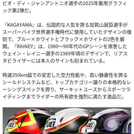
ビオ・ディ・ジャンアントニオ選手の2025年着用グラフィ
ック第2弾だ。
『KAGAYAMA』は、伝説的な人気を誇る加賀山就臣選手が
スーパーバイク世界選手権時代に使用していたデザインの復
刻で、ブルー×ホワイトとブラック×ホワイトの2色を展
開。『RAINEY』は、1980～90年代のGPシーンを席巻した
ウェイン・レイニー選手の1989年頃のデザインで、リアス
タビライザーには本人のサインも刻まれている。
時速350km超での安定した空力性能や、高い静粛性を誇る
シールドシステムなど、トップカテゴリー譲りの本格的なレ
ーシングスペックを誇り、サーキットユースからスポーツラ
イディングまでライダーの所有欲を強烈に満たす逸品だ。