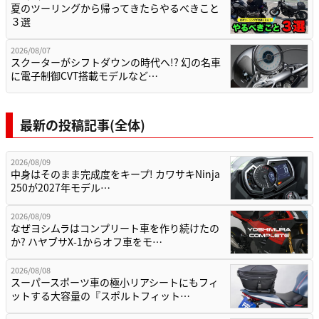
夏のツーリングから帰ってきたらやるべきこと
３選
2026/08/07
スクーターがシフトダウンの時代へ!? 幻の名車
に電子制御CVT搭載モデルなど…
最新の投稿記事(全体)
2026/08/09
中身はそのまま完成度をキープ! カワサキNinja
250が2027年モデル…
2026/08/09
なぜヨシムラはコンプリート車を作り続けたの
か? ハヤブサX-1からオフ車をモ…
2026/08/08
スーパースポーツ車の極小リアシートにもフィ
ットする大容量の『スポルトフィット…