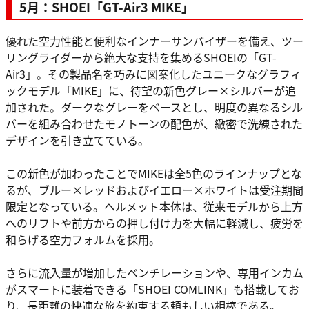
5月：SHOEI「GT-Air3 MIKE」
優れた空力性能と便利なインナーサンバイザーを備え、ツー
リングライダーから絶大な支持を集めるSHOEIの「GT-
Air3」。その製品名を巧みに図案化したユニークなグラフィ
ックモデル「MIKE」に、待望の新色グレー×シルバーが追
加された。ダークなグレーをベースとし、明度の異なるシル
バーを組み合わせたモノトーンの配色が、緻密で洗練された
デザインを引き立てている。
この新色が加わったことでMIKEは全5色のラインナップとな
るが、ブルー×レッドおよびイエロー×ホワイトは受注期間
限定となっている。ヘルメット本体は、従来モデルから上方
へのリフトや前方からの押し付け力を大幅に軽減し、疲労を
和らげる空力フォルムを採用。
さらに流入量が増加したベンチレーションや、専用インカム
がスマートに装着できる「SHOEI COMLINK」も搭載してお
り、長距離の快適な旅を約束する頼もしい相棒である。