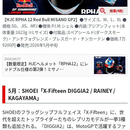
画像(4枚)
【HJC RPHA 12 Red Bull MISANO GP2】
●サイズ:S、M、L、XL ●
規格:SG、JIS、MFJ ●帽体:P.I.M.シェル ●内装:アジアンフィット(本
体重量:1623g ※Lサイズ) ●付属品:スペアシールド(ダークスモー
ク)・アンチフォグレンズ・ブレスガード・チンカーテン ●価格:7万
9200円 ●発売:2026年5月中旬
2026/04/27
【数量限定】HJCヘルメット「RPHA12」にレ
ッドブル仕様の第2弾！ミサノ…
5月：SHOEI「X-Fifteen DIGGIA2 / RAINEY /
KAGAYAMA」
SHOEIのフラッグシップフルフェイス「X-Fifteen」に、世
代を超えたトップライダーたちのレプリカモデルが一挙3種
類も追加される。『DIGGIA2』は、MotoGPで活躍するファ