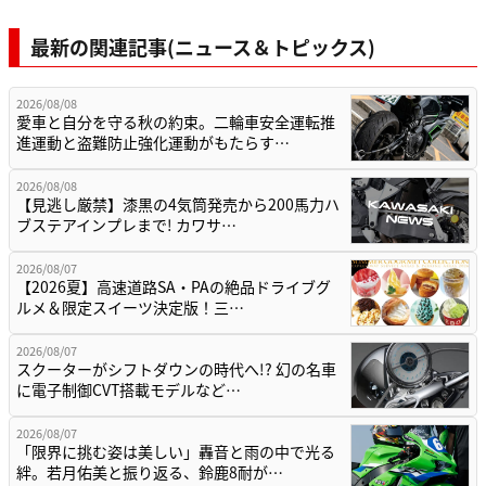
最新の関連記事(ニュース＆トピックス)
2026/08/08
愛車と自分を守る秋の約束。二輪車安全運転推
進運動と盗難防止強化運動がもたらす…
2026/08/08
【見逃し厳禁】漆黒の4気筒発売から200馬力ハ
ブステアインプレまで! カワサ…
2026/08/07
【2026夏】高速道路SA・PAの絶品ドライブグ
ルメ＆限定スイーツ決定版！三…
2026/08/07
スクーターがシフトダウンの時代へ!? 幻の名車
に電子制御CVT搭載モデルなど…
2026/08/07
「限界に挑む姿は美しい」轟音と雨の中で光る
絆。若月佑美と振り返る、鈴鹿8耐が…