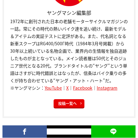
ヤングマシン編集部
1972年に創刊された日本の老舗モーターサイクルマガジンの
一誌。常にその時代の熱いバイク達を追い続け、最新モデル
＆アイテムの実証テストに定評がある。また、代名詞となる
新車スクープはRG400/500Γ時代（1984年3月号掲載）から
30年以上続いている名物企画で、業界内の生情報を独自追跡
したものが主となっている。メイン読者層は50代とそのジュ
ニア世代となる20代。ブランドタイトルの“ヤング”という単
語はさすがに時代錯誤とはなったが、信条はバイク乗りの多
くが持ち合わせている“ヤング・アット・ハート”だ。
※ヤングマシン：
YouTube
｜
X
｜
Facebook
｜
Instagram
投稿一覧へ