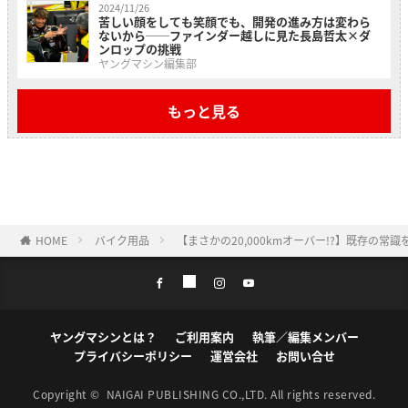
2024/11/26
苦しい顔をしても笑顔でも、開発の進み方は変わら
ないから──ファインダー越しに見た長島哲太×ダ
ンロップの挑戦
ヤングマシン編集部
もっと見る
HOME
バイク用品
【まさかの20,000kmオーバー!?】既存
ヤングマシンとは？
ご利用案内
執筆／編集メンバー
プライバシーポリシー
運営会社
お問い合せ
Copyright ©
NAIGAI PUBLISHING CO.,LTD.
All rights reserved.