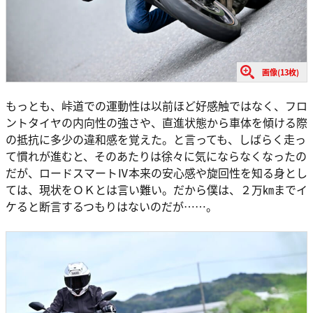
画像(13枚)
もっとも、峠道での運動性は以前ほど好感触ではなく、フロ
ントタイヤの内向性の強さや、直進状態から車体を傾ける際
の抵抗に多少の違和感を覚えた。と言っても、しばらく走っ
て慣れが進むと、そのあたりは徐々に気にならなくなったの
だが、ロードスマートⅣ本来の安心感や旋回性を知る身とし
ては、現状をＯＫとは言い難い。だから僕は、２万㎞までイ
ケると断言するつもりはないのだが……。