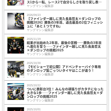
ス1から一転、レース2で自分らしさを取り戻し表彰
台に
ヤングマシン編集部
2026/04/23
【ファインダー越しに見た長島哲太×ダンロップの
挑戦2026】勝負の3年目、過去最高の2位フィニッシ
ュに「あと１つですね」
ヤングマシン編集部
2025/11/19
結果が出始めた2年目、最後の苦戦……勝負の3年目
へ進化を誓う──ファインダー越しに見た長島哲太
×ダンロップの挑戦2025
ヤングマシン編集部
2025/10/30
【モビショーで初公開】アドベンチャーバイク専用
のダンロップ製ごっついタイヤはここが違う！
ヤングマシン編集部
2025/10/22
ついに表彰台3位！ みんなの頑張りがカタチになった
大きな1歩──ファインダー越しに見た長島哲太×ダ
ンロップの挑戦2025
ヤングマシン編集部
2025/10/01