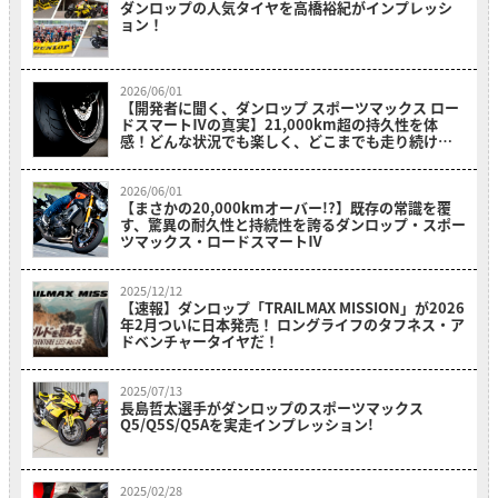
ダンロップの人気タイヤを高橋裕紀がインプレッシ
ョン！
2026/06/01
【開発者に聞く、ダンロップ スポーツマックス ロー
ドスマートⅣの真実】21,000km超の持久性を体
感！どんな状況でも楽しく、どこまでも走り続けた
くなる
2026/06/01
【まさかの20,000kmオーバー!?】既存の常識を覆
す、驚異の耐久性と持続性を誇るダンロップ・スポー
ツマックス・ロードスマートⅣ
2025/12/12
【速報】ダンロップ「TRAILMAX MISSION」が2026
年2月ついに日本発売！ ロングライフのタフネス・ア
ドベンチャータイヤだ！
2025/07/13
長島哲太選手がダンロップのスポーツマックス
Q5/Q5S/Q5Aを実走インプレッション!
2025/02/28