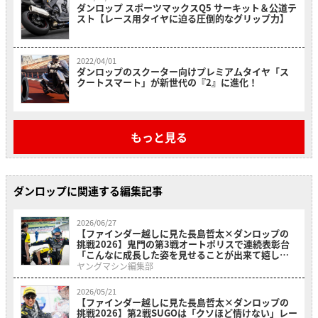
ダンロップ スポーツマックスQ5 サーキット＆公道テ
スト【レース用タイヤに迫る圧倒的なグリップ力】
2022/04/01
ダンロップのスクーター向けプレミアムタイヤ「ス
クートスマート」が新世代の『2』に進化！
もっと見る
ダンロップに関連する編集記事
2026/06/27
【ファインダー越しに見た長島哲太×ダンロップの
挑戦2026】鬼門の第3戦オートポリスで連続表彰台
「こんなに成長した姿を見せることが出来て嬉し
い」
ヤングマシン編集部
2026/05/21
【ファインダー越しに見た長島哲太×ダンロップの
挑戦2026】第2戦SUGOは「クソほど情けない」レー