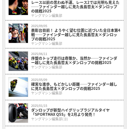
レース以前の思わぬ不運、レース2では光明も見えた
──ファインダー越しに見た長島哲太×ダンロップ
の挑戦2025
ヤングマシン編集部
2025/09/05
表彰台目前！ ようやく望む位置に近づいた全日本第4
戦──ファインダー越しに見た長島哲太×ダンロッ
プの挑戦2025
ヤングマシン編集部
2025/06/11
序盤のトップ走行は奇策か、当然か──ファインダ
ー越しに見た長島哲太×ダンロップの挑戦2025
ヤングマシン編集部
2025/05/09
確実な進歩、もどかしい距離──ファインダー越し
に見た長島哲太×ダンロップの挑戦2025
ヤングマシン編集部
2025/01/15
ダンロップが新型ハイグリップラジアルタイヤ
「SPORTMAX Q5S」を2月より発売！
ヤングマシン編集部(ヨ)