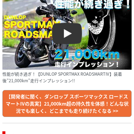
Play
性能が続き過ぎ！【DUNLOP SPORTMAX ROADSMARTⅣ】装着
後”21,000km”走行インプレッション!!
【開発者に聞く、ダンロップ スポーツマックス ロードス
マートⅣの真実】21,000km超の持久性を体感！どんな状
況でも楽しく、どこまでも走り続けたくなる >>