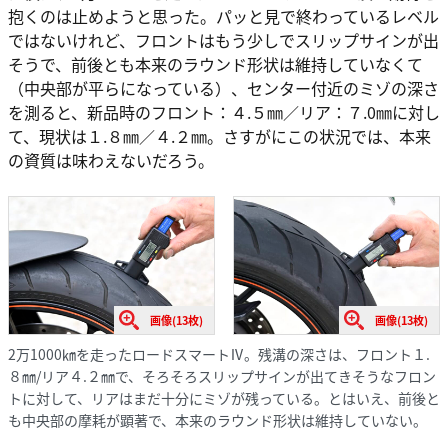
抱くのは止めようと思った。パッと見で終わっているレベル
ではないけれど、フロントはもう少しでスリップサインが出
そうで、前後とも本来のラウンド形状は維持していなくて
（中央部が平らになっている）、センター付近のミゾの深さ
を測ると、新品時のフロント：４.５㎜／リア：７.0㎜に対し
て、現状は１.８㎜／４.２㎜。さすがにこの状況では、本来
の資質は味わえないだろう。
画像(13枚)
画像(13枚)
2万1000㎞を走ったロードスマートⅣ。残溝の深さは、フロント１.
８㎜/リア４.２㎜で、そろそろスリップサインが出てきそうなフロン
トに対して、リアはまだ十分にミゾが残っている。とはいえ、前後と
も中央部の摩耗が顕著で、本来のラウンド形状は維持していない。