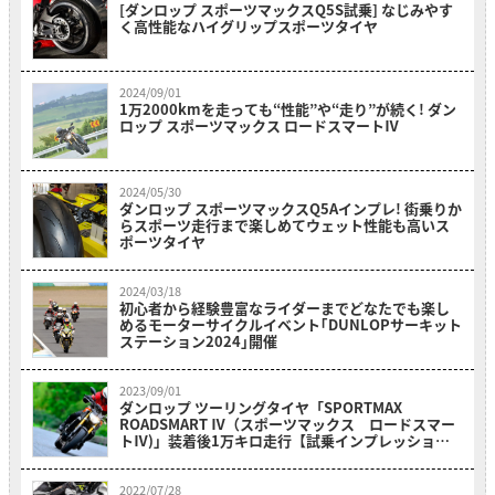
[ダンロップ スポーツマックスQ5S試乗] なじみやす
く高性能なハイグリップスポーツタイヤ
2024/09/01
1万2000kmを走っても“性能”や“走り”が続く! ダン
ロップ スポーツマックス ロードスマートⅣ
2024/05/30
ダンロップ スポーツマックスQ5Aインプレ! 街乗りか
らスポーツ走行まで楽しめてウェット性能も高いス
ポーツタイヤ
2024/03/18
初心者から経験豊富なライダーまでどなたでも楽し
めるモーターサイクルイベント｢DUNLOPサーキット
ステーション2024｣開催
2023/09/01
ダンロップ ツーリングタイヤ「SPORTMAX
ROADSMART Ⅳ（スポーツマックス ロードスマー
トⅣ)」装着後1万キロ走行【試乗インプレッショ
ン】
2022/07/28