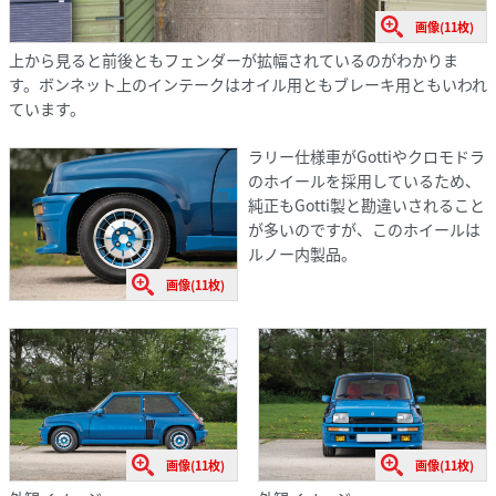
画像(11枚)
上から見ると前後ともフェンダーが拡幅されているのがわかりま
す。ボンネット上のインテークはオイル用ともブレーキ用ともいわれ
ています。
ラリー仕様車がGottiやクロモドラ
のホイールを採用しているため、
純正もGotti製と勘違いされること
が多いのですが、このホイールは
ルノー内製品。
画像(11枚)
画像(11枚)
画像(11枚)