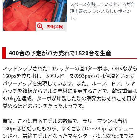
スペースを残しているところが合
理主義のフランスらしいポイン
ト。
画像(11枚)
400台の予定がバカ売れで1820台を生産
ミッドシップされた1.4リッターの直4ターボは、OHVながら
160psを絞り出し、5アルピーヌの93psからは倍増といえる
パワーアップを実現しています。また、ルーフ、ドア、リヤ
ハッチを鋼板からアルミ素材に変更することで、乾燥重量は
970kgを達成。ターボが炸裂した際の瞬発力はそれこそ目が
覚めるほどのパンチだったようです。
無論、これは市販モデルの数値で、ラリーマシンは当初
180psほどだったものが、すぐさま210～285psまでチュー
ンされ、最終モデルとなったマキシターボは1527ccまで拡