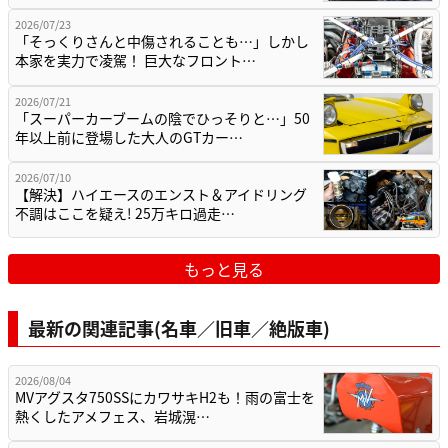
2026/07/23
「そっくりさんと中傷されることも…」しかし
本家を実力で凌駕！ 巨大なフロント…
2026/07/21
「スーパーカーブームの陰でひっそりと…」50
年以上前に登場した大人のGTカー…
2026/07/10
【解決】ハイエースのエンスト＆アイドリング
不調はここを疑え! 25万キロ過走…
もっと見る
最新の関連記事(名車／旧車／絶版車)
2026/08/04
MVアグスタ750SSにカワサキH2も！雨の富士を
熱くしたアメフェス、岩城滉…