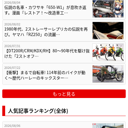
2026/08/04
伝説の名車・カワサキ「650-W1」が息吹き返
す。漫画『レストア！～改造車工…
2026/08/02
1980年代、2ストレーサーレプリカの伝説を再
び。ヤマハ「RZ250」の流麗…
2026/07/31
【DT200R/CRM/KDX/RH】80〜90年代を駆け抜
けた「2ストオフ…
2026/07/22
【衝撃】まるで自転車! 114年前のバイクが動
く〜歴代ハーレーのキックスター…
もっと見る
人気記事ランキング(全体)
2026/08/06