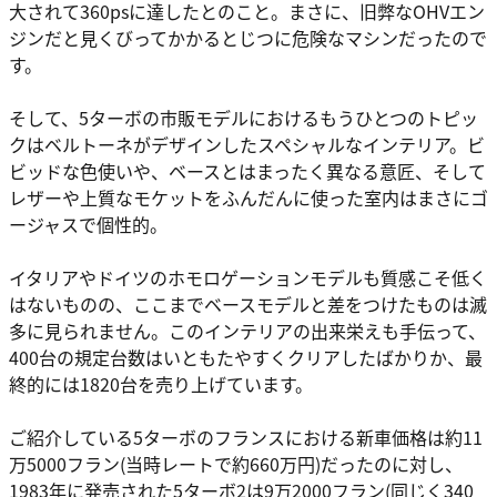
大されて360psに達したとのこと。まさに、旧弊なOHVエン
ジンだと見くびってかかるとじつに危険なマシンだったので
す。
そして、5ターボの市販モデルにおけるもうひとつのトピッ
クはベルトーネがデザインしたスペシャルなインテリア。ビ
ビッドな色使いや、ベースとはまったく異なる意匠、そして
レザーや上質なモケットをふんだんに使った室内はまさにゴ
ージャスで個性的。
イタリアやドイツのホモロゲーションモデルも質感こそ低く
はないものの、ここまでベースモデルと差をつけたものは滅
多に見られません。このインテリアの出来栄えも手伝って、
400台の規定台数はいともたやすくクリアしたばかりか、最
終的には1820台を売り上げています。
ご紹介している5ターボのフランスにおける新車価格は約11
万5000フラン(当時レートで約660万円)だったのに対し、
1983年に発売された5ターボ2は9万2000フラン(同じく340