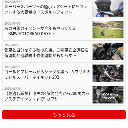
2026/08/08
スーパースポーツ車の極小リアシートにもフィ
ットする大容量の『スポルトフィット…
2026/08/08
あの白馬のイベントが今年もやってくる！
「BMW MOTORRAD DAYS …
2026/08/08
愛車と自分を守る秋の約束。二輪車安全運転推
進運動と盗難防止強化運動がもたらす…
2026/08/08
ゴールドフレームからシックな黒へ! カワサキの
ミドルスーパーネイキッド202…
2026/08/08
【見逃し厳禁】漆黒の4気筒発売から200馬力ハ
ブステアインプレまで! カワサ…
もっと見る