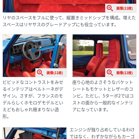
画像(11枚)
リヤのスペースをフルに使って、縦置きミッドシップを構成。増えた
スペースはリヤサスのグレードアップにも役立っています。
画像(11枚)
画像(11枚)
ビビッドなコントラストをみせ
座り心地のよさそうなバケット
るインテリアはベルトーネがデ
シートもモケットとレザーのコ
ザイン。さすが、フランスのモ
ンビ。ただし、5ターボ2ではコ
デルらしくホモロゲモデルとい
ストの面から一般的なインテリ
えどもおしゃれ極まりない造
アになっています。
形。
エンジンが独り占めしているわけ
ではなく、わずかながらもカーゴ