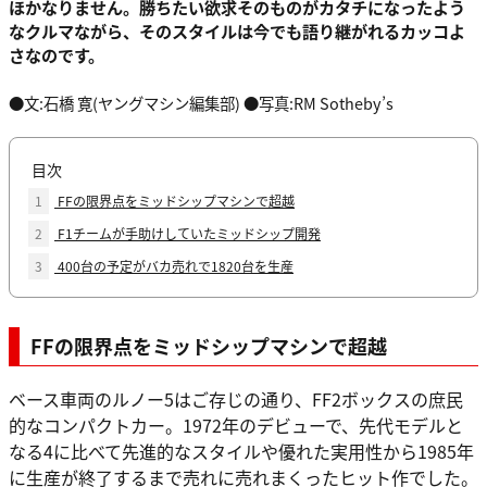
ほかなりません。勝ちたい欲求そのものがカタチになったよう
なクルマながら、そのスタイルは今でも語り継がれるカッコよ
さなのです。
●文:石橋 寛(ヤングマシン編集部) ●写真:RM Sotheby’s
目次
1
FFの限界点をミッドシップマシンで超越
2
F1チームが手助けしていたミッドシップ開発
3
400台の予定がバカ売れで1820台を生産
FFの限界点をミッドシップマシンで超越
ベース車両のルノー5はご存じの通り、FF2ボックスの庶民
的なコンパクトカー。1972年のデビューで、先代モデルと
なる4に比べて先進的なスタイルや優れた実用性から1985年
に生産が終了するまで売れに売れまくったヒット作でした。