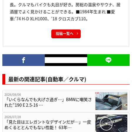
長。クルマもバイクも丸目が好き。房総の温泉やサウナ、居
酒屋でよく見かけることができる。■1984年生まれ ■愛
車:'74 H-D XLH1000、'18 クロスカブ110。
投稿一覧へ
最新の関連記事(自動車／クルマ)
2026/08/06
「いくらなんでも大げさ過ぎ…」BMWに嘲笑さ
れた“190 E 2.5-16 …
2026/07/28
「見た目はエレガントなデザインだが…」一皮
めくるととんでもない性能！ 63年…