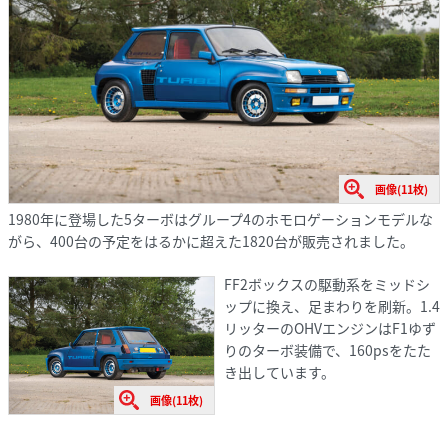
画像(11枚)
1980年に登場した5ターボはグループ4のホモロゲーションモデルな
がら、400台の予定をはるかに超えた1820台が販売されました。
FF2ボックスの駆動系をミッドシ
ップに換え、足まわりを刷新。1.4
リッターのOHVエンジンはF1ゆず
りのターボ装備で、160psをたた
き出しています。
画像(11枚)