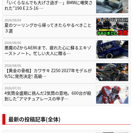
「いくらなんでも大げさ過ぎ…」BMWに嘲笑さ
れた“190 E 2.5-16 …
2026/08/04
夏のツーリングから帰ってきたらやるべきこと
３選
2026/08/05
悪魔のZからAE86まで、疲れた心に蘇るエキゾ
ーストノート。忙しい大人に贈る…
2026/08/06
【黄金の骨格】カワサキ Z250 2027年モデルが
9/5に発売決定! 高級…
2026/07/31
4気筒全盛期に挑んだ2気筒の意地。600台が殺
到した”アマチュアレースの甲子…
最新の投稿記事(全体)