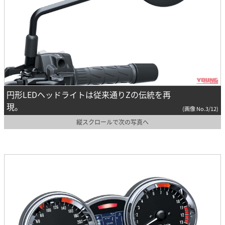
円形LEDヘッドライトは従来通りZの伝統を再
現。
(画像 No.3/12)
縦スクロールで次の写真へ