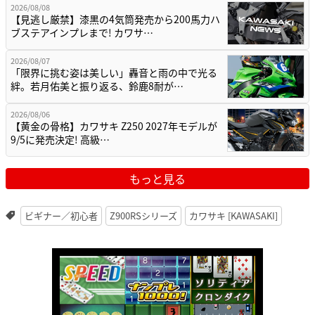
2026/08/08
【見逃し厳禁】漆黒の4気筒発売から200馬力ハ
ブステアインプレまで! カワサ…
2026/08/07
「限界に挑む姿は美しい」轟音と雨の中で光る
絆。若月佑美と振り返る、鈴鹿8耐が…
2026/08/06
【黄金の骨格】カワサキ Z250 2027年モデルが
9/5に発売決定! 高級…
もっと見る
ビギナー／初心者
Z900RSシリーズ
カワサキ [KAWASAKI]