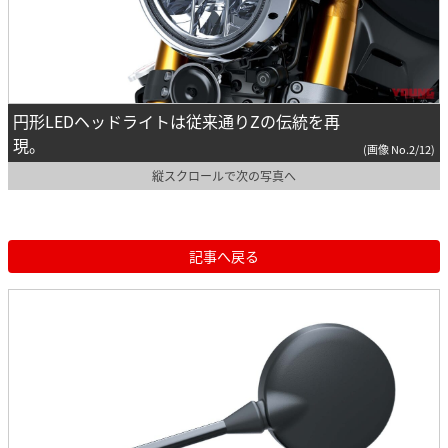
円形LEDヘッドライトは従来通りZの伝統を再
現。
(画像 No.2/12)
縦スクロールで次の写真へ
記事へ戻る