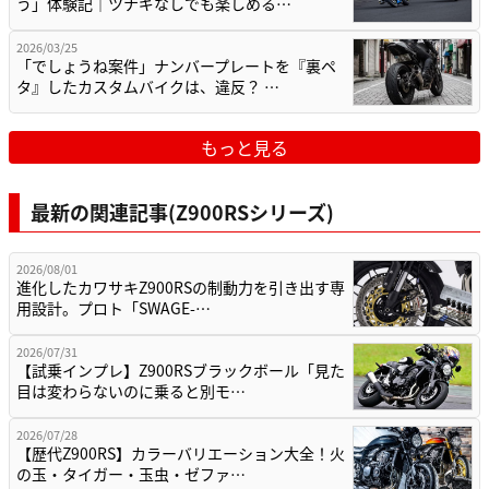
う」体験記｜ツナギなしでも楽しめる…
2026/03/25
「でしょうね案件」ナンバープレートを『裏ペ
タ』したカスタムバイクは、違反？ …
もっと見る
最新の関連記事(Z900RSシリーズ)
2026/08/01
進化したカワサキZ900RSの制動力を引き出す専
用設計。プロト「SWAGE-…
2026/07/31
【試乗インプレ】Z900RSブラックボール「見た
目は変わらないのに乗ると別モ…
2026/07/28
【歴代Z900RS】カラーバリエーション大全！火
の玉・タイガー・玉虫・ゼファ…