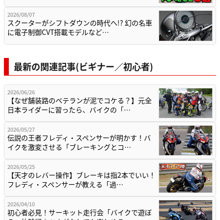
2026/08/07
スクーターがシフトダウンの時代へ!? 幻の名車
に電子制御CVT搭載モデルなど…
最新の関連記事(ビギナー／初心者)
2026/06/26
【なぜ舗装路のベテランが泥でコケる？】元全
日本ライダーに習ったら、バイクの「…
2026/05/27
伝説の王者フレディ・スペンサーが明かす！バ
イクを激変させる「ブレーキングとコ…
2026/05/25
【天才のレバー操作】ブレーキは指2本でいい！
フレディ・スペンサーが教える「過…
2026/04/10
初心者必見！サーキット走行会「バイクで遊ぼ