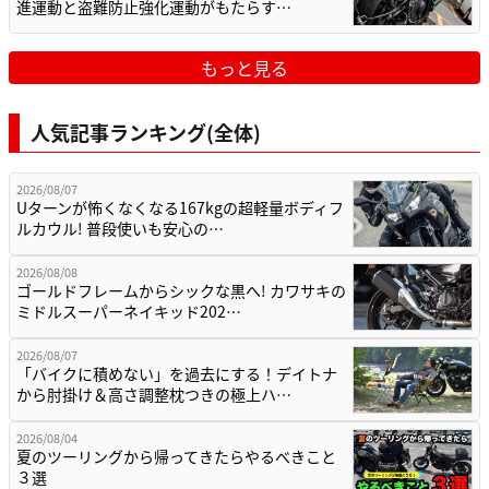
進運動と盗難防止強化運動がもたらす…
もっと見る
人気記事ランキング(全体)
2026/08/07
Uターンが怖くなくなる167kgの超軽量ボディフ
ルカウル! 普段使いも安心の…
2026/08/08
ゴールドフレームからシックな黒へ! カワサキの
ミドルスーパーネイキッド202…
2026/08/07
「バイクに積めない」を過去にする！デイトナ
から肘掛け＆高さ調整枕つきの極上ハ…
2026/08/04
夏のツーリングから帰ってきたらやるべきこと
３選