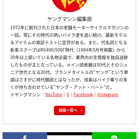
ヤングマシン編集部
1972年に創刊された日本の老舗モーターサイクルマガジンの
一誌。常にその時代の熱いバイク達を追い続け、最新モデル
＆アイテムの実証テストに定評がある。また、代名詞となる
新車スクープはRG400/500Γ時代（1984年3月号掲載）から
30年以上続いている名物企画で、業界内の生情報を独自追跡
したものが主となっている。メイン読者層は50代とそのジュ
ニア世代となる20代。ブランドタイトルの“ヤング”という単
語はさすがに時代錯誤とはなったが、信条はバイク乗りの多
くが持ち合わせている“ヤング・アット・ハート”だ。
※ヤングマシン：
YouTube
｜
X
｜
Facebook
｜
Instagram
投稿一覧へ