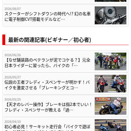
2026/08/07
スクーターがシフトダウンの時代へ!? 幻の名車
に電子制御CVT搭載モデルなど…
最新の関連記事(ビギナー／初心者)
2026/06/26
【なぜ舗装路のベテランが泥でコケる？】元全
日本ライダーに習ったら、バイクの「…
2026/05/27
伝説の王者フレディ・スペンサーが明かす！バ
イクを激変させる「ブレーキングとコ…
2026/05/25
【天才のレバー操作】ブレーキは指2本でいい！
フレディ・スペンサーが教える「過…
2026/04/10
初心者必見！サーキット走行会「バイクで遊ぼ