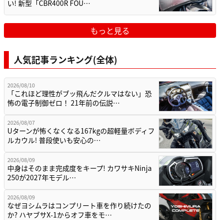
い! 新型「CBR400R FOU…
もっと見る
人気記事ランキング(全体)
2026/08/10
「これほど理性がブッ飛んだクルマはない」恐
怖の電子制御ゼロ！ 21年前の伝説…
2026/08/07
Uターンが怖くなくなる167kgの超軽量ボディフ
ルカウル! 普段使いも安心の…
2026/08/09
中身はそのまま完成度をキープ! カワサキNinja
250が2027年モデル…
2026/08/09
なぜヨシムラはコンプリート車を作り続けたの
か? ハヤブサX-1からオフ車をモ…