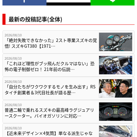
最新の投稿記事(全体)
2026/08/10
「絶対失敗できなかった」2スト専業スズキの覚
悟! スズキGT380【1971…
2026/08/10
「これほど理性がブッ飛んだクルマはない」恐
怖の電子制御ゼロ！ 21年前の伝説…
2026/08/10
「自分たちがワクワクするモノを生み出す」RS
タイチ創業者＆3代目社長が語る歴…
2026/08/10
普通二輪で乗れるスズキの最高峰ラグジュアリ
ースクーター。バイオガソリンに対応…
2026/08/10
【近未来デザイン×4気筒】単なる派生じゃな