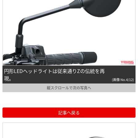
円形LEDヘッドライトは従来通りZの伝統を再
現。
(画像 No.4/12)
縦スクロールで次の写真へ
記事へ戻る