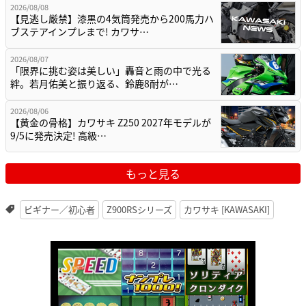
2026/08/08
【見逃し厳禁】漆黒の4気筒発売から200馬力ハ
ブステアインプレまで! カワサ…
2026/08/07
「限界に挑む姿は美しい」轟音と雨の中で光る
絆。若月佑美と振り返る、鈴鹿8耐が…
2026/08/06
【黄金の骨格】カワサキ Z250 2027年モデルが
9/5に発売決定! 高級…
もっと見る
ビギナー／初心者
Z900RSシリーズ
カワサキ [KAWASAKI]