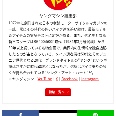
ヤングマシン編集部
1972年に創刊された日本の老舗モーターサイクルマガジンの
一誌。常にその時代の熱いバイク達を追い続け、最新モデル
＆アイテムの実証テストに定評がある。また、代名詞となる
新車スクープはRG400/500Γ時代（1984年3月号掲載）から
30年以上続いている名物企画で、業界内の生情報を独自追跡
したものが主となっている。メイン読者層は50代とそのジュ
ニア世代となる20代。ブランドタイトルの“ヤング”という単
語はさすがに時代錯誤とはなったが、信条はバイク乗りの多
くが持ち合わせている“ヤング・アット・ハート”だ。
※ヤングマシン：
YouTube
｜
X
｜
Facebook
｜
Instagram
投稿一覧へ