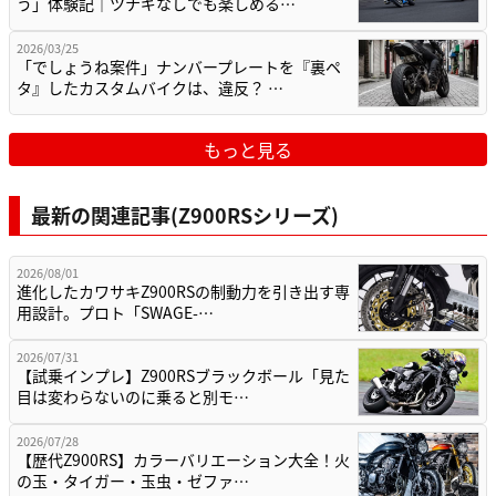
う」体験記｜ツナギなしでも楽しめる…
2026/03/25
「でしょうね案件」ナンバープレートを『裏ペ
タ』したカスタムバイクは、違反？ …
もっと見る
最新の関連記事(Z900RSシリーズ)
2026/08/01
進化したカワサキZ900RSの制動力を引き出す専
用設計。プロト「SWAGE-…
2026/07/31
【試乗インプレ】Z900RSブラックボール「見た
目は変わらないのに乗ると別モ…
2026/07/28
【歴代Z900RS】カラーバリエーション大全！火
の玉・タイガー・玉虫・ゼファ…