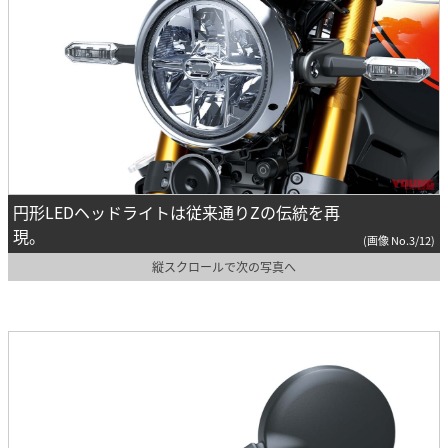
円形LEDヘッドライトは従来通りZの伝統を再
現。
(画像 No.3/12)
縦スクロールで次の写真へ