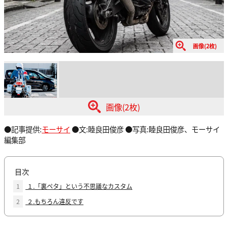
画像(2枚)
画像(2枚)
●記事提供:
モーサイ
●文:睦良田俊彦 ●写真:睦良田俊彦、モーサイ
編集部
目次
1
１.「裏ペタ」という不思議なカスタム
2
２.もちろん違反です