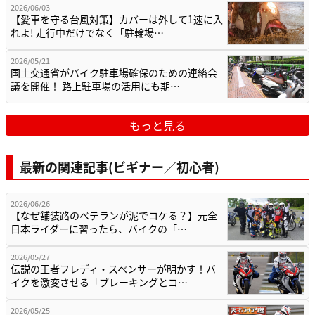
2026/06/03
【愛車を守る台風対策】カバーは外して1速に入
れよ! 走行中だけでなく「駐輪場…
2026/05/21
国土交通省がバイク駐車場確保のための連絡会
議を開催！ 路上駐車場の活用にも期…
もっと見る
最新の関連記事(ビギナー／初心者)
2026/06/26
【なぜ舗装路のベテランが泥でコケる？】元全
日本ライダーに習ったら、バイクの「…
2026/05/27
伝説の王者フレディ・スペンサーが明かす！バ
イクを激変させる「ブレーキングとコ…
2026/05/25