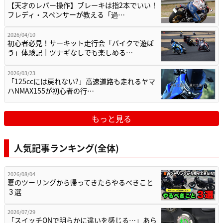
【天才のレバー操作】ブレーキは指2本でいい！
フレディ・スペンサーが教える「過…
2026/04/10
初心者必見！サーキット走行会「バイクで遊ぼ
う」体験記｜ツナギなしでも楽しめる…
2026/03/23
「125ccには戻れない?」高速道路も走れるヤマ
ハNMAX155が初心者の行…
もっと見る
人気記事ランキング(全体)
2026/08/04
夏のツーリングから帰ってきたらやるべきこと
３選
2026/07/29
「スイッチONで明らかに違いを感じる…」あら