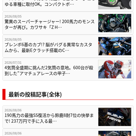
ゆる車種に取付OK。コンパクトボ…
2026/08/05
驚異のスーパーチャージャー! 200馬力のモンス
ターが再び。カワサキ「Z H…
2026/08/05
ブレンボ6基のカブ!? 脳がバグる異常なカスタ
ムから、最新Eクラッチ搭載のC…
2026/07/31
4気筒全盛期に挑んだ2気筒の意地。600台が殺
到した”アマチュアレースの甲子…
最新の投稿記事(全体)
2026/08/06
190馬力の最強SS復活から鈴鹿8耐7位の快挙ま
で! 237万円で手に入る最…
2026/08/06