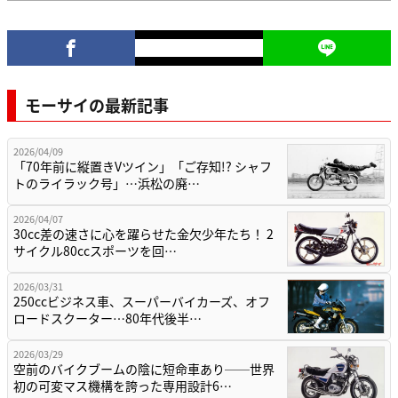
モーサイの最新記事
2026/04/09
「70年前に縦置きVツイン」「ご存知!? シャフ
トのライラック号」…浜松の廃…
2026/04/07
30cc差の速さに心を躍らせた金欠少年たち！ 2
サイクル80ccスポーツを回…
2026/03/31
250ccビジネス車、スーパーバイカーズ、オフ
ロードスクーター…80年代後半…
2026/03/29
空前のバイクブームの陰に短命車あり──世界
初の可変マス機構を誇った専用設計6…