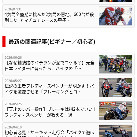
2026/07/31
4気筒全盛期に挑んだ2気筒の意地。600台が殺
到した”アマチュアレースの甲子…
最新の関連記事(ビギナー／初心者)
2026/06/26
【なぜ舗装路のベテランが泥でコケる？】元全
日本ライダーに習ったら、バイクの「…
2026/05/27
伝説の王者フレディ・スペンサーが明かす！バ
イクを激変させる「ブレーキングとコ…
2026/05/25
【天才のレバー操作】ブレーキは指2本でいい！
フレディ・スペンサーが教える「過…
2026/04/10
初心者必見！サーキット走行会「バイクで遊ぼ