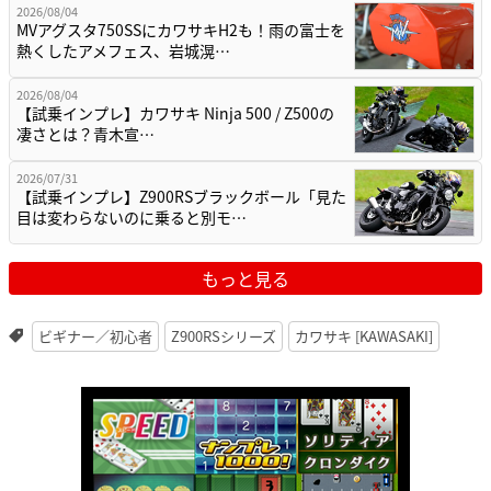
2026/08/04
MVアグスタ750SSにカワサキH2も！雨の富士を
熱くしたアメフェス、岩城滉…
2026/08/04
【試乗インプレ】カワサキ Ninja 500 / Z500の
凄さとは？青木宣…
2026/07/31
【試乗インプレ】Z900RSブラックボール「見た
目は変わらないのに乗ると別モ…
もっと見る
ビギナー／初心者
Z900RSシリーズ
カワサキ [KAWASAKI]