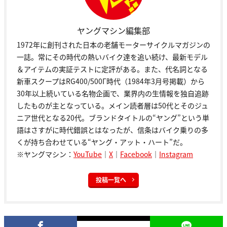
ヤングマシン編集部
1972年に創刊された日本の老舗モーターサイクルマガジンの
一誌。常にその時代の熱いバイク達を追い続け、最新モデル
＆アイテムの実証テストに定評がある。また、代名詞となる
新車スクープはRG400/500Γ時代（1984年3月号掲載）から
30年以上続いている名物企画で、業界内の生情報を独自追跡
したものが主となっている。メイン読者層は50代とそのジュ
ニア世代となる20代。ブランドタイトルの“ヤング”という単
語はさすがに時代錯誤とはなったが、信条はバイク乗りの多
くが持ち合わせている“ヤング・アット・ハート”だ。
※ヤングマシン：
YouTube
｜
X
｜
Facebook
｜
Instagram
投稿一覧へ