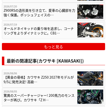
2026/07/20
Z900RSの造形美を引き立て、愛車の心臓部を力
強く保護。ポッシュフェイスの…
2026/07/19
オールドネイキッドの乗り味を追求し、コーナ
リングをよりダイナミックに。CB1…
もっと見る
最新の関連記事(カワサキ [KAWASAKI])
2026/08/06
【黄金の骨格】カワサキ Z250 2027年モデルが
9/5に発売決定! 高級…
2026/08/05
驚異のスーパーチャージャー! 200馬力のモンス
ターが再び。カワサキ「Z H…