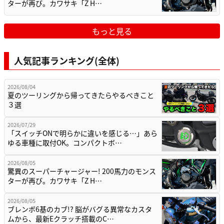
ターが再び。カワサキ「Z H…
もっと見る
人気記事ランキング(全体)
2026/08/04
夏のツーリングから帰ってきたらやるべきこと
３選
2026/07/29
「スイッチONで明らかに違いを感じる…」あら
ゆる車種に取付OK。コンパクトボ…
2026/08/05
驚異のスーパーチャージャー! 200馬力のモンス
ターが再び。カワサキ「Z H…
2026/08/05
ブレンボ6基のカブ!? 脳がバグる異常なカスタ
ムから、最新Eクラッチ搭載のC…