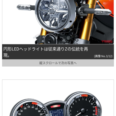
円形LEDヘッドライトは従来通りZの伝統を再
現。
(画像 No.3/12)
縦スクロールで次の写真へ