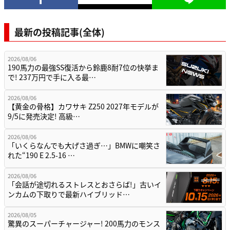
最新の投稿記事(全体)
2026/08/06
190馬力の最強SS復活から鈴鹿8耐7位の快挙ま
で! 237万円で手に入る最…
2026/08/06
【黄金の骨格】カワサキ Z250 2027年モデルが
9/5に発売決定! 高級…
2026/08/06
「いくらなんでも大げさ過ぎ…」BMWに嘲笑さ
れた“190 E 2.5-16 …
2026/08/06
「会話が途切れるストレスとおさらば!」古いイ
ンカムの下取りで最新ハイブリッド…
2026/08/05
驚異のスーパーチャージャー! 200馬力のモンス