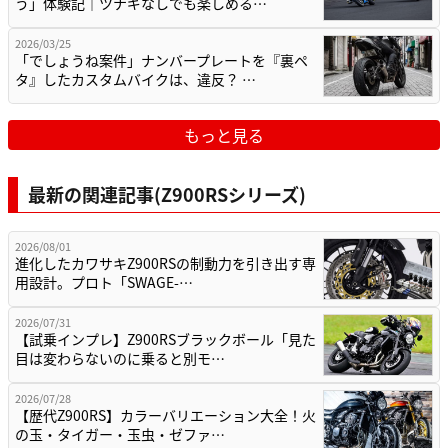
う」体験記｜ツナギなしでも楽しめる…
2026/03/25
「でしょうね案件」ナンバープレートを『裏ペ
タ』したカスタムバイクは、違反？ …
もっと見る
最新の関連記事(Z900RSシリーズ)
2026/08/01
進化したカワサキZ900RSの制動力を引き出す専
用設計。プロト「SWAGE-…
2026/07/31
【試乗インプレ】Z900RSブラックボール「見た
目は変わらないのに乗ると別モ…
2026/07/28
【歴代Z900RS】カラーバリエーション大全！火
の玉・タイガー・玉虫・ゼファ…