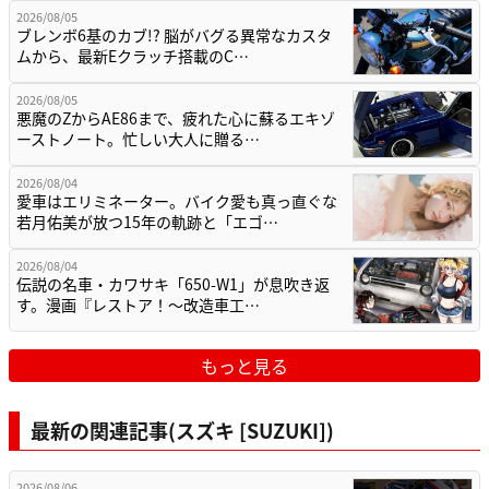
2026/08/05
ブレンボ6基のカブ!? 脳がバグる異常なカスタ
ムから、最新Eクラッチ搭載のC…
2026/08/05
悪魔のZからAE86まで、疲れた心に蘇るエキゾ
ーストノート。忙しい大人に贈る…
2026/08/04
愛車はエリミネーター。バイク愛も真っ直ぐな
若月佑美が放つ15年の軌跡と「エゴ…
2026/08/04
伝説の名車・カワサキ「650-W1」が息吹き返
す。漫画『レストア！～改造車工…
もっと見る
最新の関連記事(スズキ [SUZUKI])
2026/08/06