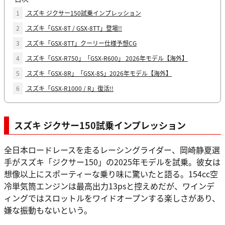
1
スズキ ジクサー150試乗インプレッション
2
スズキ「GSX-8T / GSX-8TT」登場!!
3
スズキ「GSX-8TT」クーリー仕様予想CG
4
スズキ「GSX-R750」「GSX-R600」 2026年モデル【海外】
5
スズキ「GSX-8R」「GSX-8S」2026年モデル【海外】
6
スズキ「GSX-R1000 / R」復活!!
スズキ ジクサー150試乗インプレッション
全日本ロードレースを走るレーシングライダー、岡崎静夏選
手がスズキ「ジクサー150」の2025年モデルを試乗。彼女は
想像以上にスポーティーな乗り味に驚いたと語る。154cc空
冷単気筒エンジンは最高出力13psと控えめだが、ワインデ
ィングではスロットルをワイドオープンする楽しさがあり、
嫌な振動もないという。