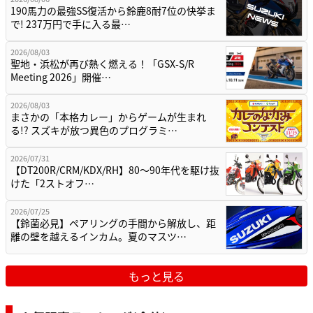
190馬力の最強SS復活から鈴鹿8耐7位の快挙ま
で! 237万円で手に入る最…
2026/08/03
聖地・浜松が再び熱く燃える！「GSX-S/R
Meeting 2026」開催…
2026/08/03
まさかの「本格カレー」からゲームが生まれ
る!? スズキが放つ異色のプログラミ…
2026/07/31
【DT200R/CRM/KDX/RH】80〜90年代を駆け抜
けた「2ストオフ…
2026/07/25
【鈴菌必見】ペアリングの手間から解放し、距
離の壁を越えるインカム。夏のマスツ…
もっと見る