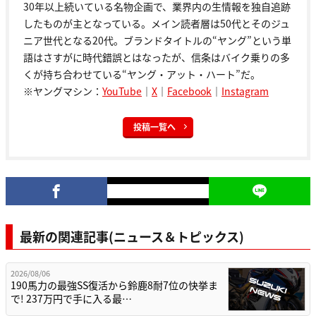
30年以上続いている名物企画で、業界内の生情報を独自追跡
したものが主となっている。メイン読者層は50代とそのジュ
ニア世代となる20代。ブランドタイトルの“ヤング”という単
語はさすがに時代錯誤とはなったが、信条はバイク乗りの多
くが持ち合わせている“ヤング・アット・ハート”だ。
※ヤングマシン：
YouTube
｜
X
｜
Facebook
｜
Instagram
投稿一覧へ
最新の関連記事(ニュース＆トピックス)
2026/08/06
190馬力の最強SS復活から鈴鹿8耐7位の快挙ま
で! 237万円で手に入る最…