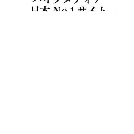
HOME
ニュース＆トピックス
40周年の節目にGSX-R続々! スズ
ヤングマシンとは？
ご利用案内
執筆／編集メンバー
プライバシーポリシー
運営会社
お問い合せ
Copyright ©
NAIGAI PUBLISHING CO.,LTD.
All rights reserved.