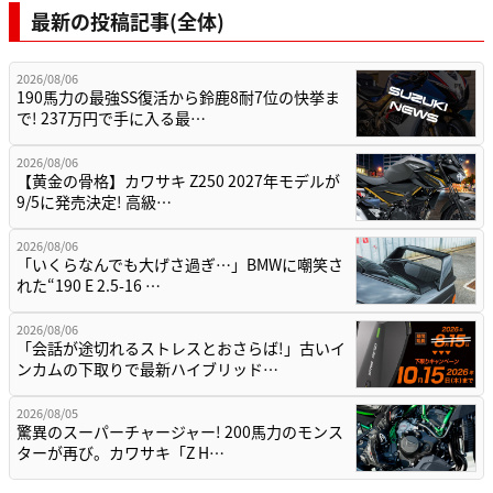
最新の投稿記事(全体)
2026/08/06
190馬力の最強SS復活から鈴鹿8耐7位の快挙ま
で! 237万円で手に入る最…
2026/08/06
【黄金の骨格】カワサキ Z250 2027年モデルが
9/5に発売決定! 高級…
2026/08/06
「いくらなんでも大げさ過ぎ…」BMWに嘲笑さ
れた“190 E 2.5-16 …
2026/08/06
「会話が途切れるストレスとおさらば!」古いイ
ンカムの下取りで最新ハイブリッド…
2026/08/05
驚異のスーパーチャージャー! 200馬力のモンス
ターが再び。カワサキ「Z H…