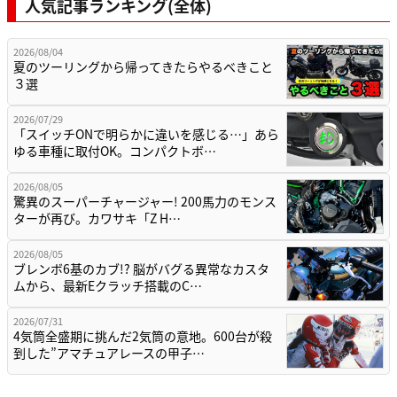
人気記事ランキング(全体)
2026/08/04
夏のツーリングから帰ってきたらやるべきこと
３選
2026/07/29
「スイッチONで明らかに違いを感じる…」あら
ゆる車種に取付OK。コンパクトボ…
2026/08/05
驚異のスーパーチャージャー! 200馬力のモンス
ターが再び。カワサキ「Z H…
2026/08/05
ブレンボ6基のカブ!? 脳がバグる異常なカスタ
ムから、最新Eクラッチ搭載のC…
2026/07/31
4気筒全盛期に挑んだ2気筒の意地。600台が殺
到した”アマチュアレースの甲子…