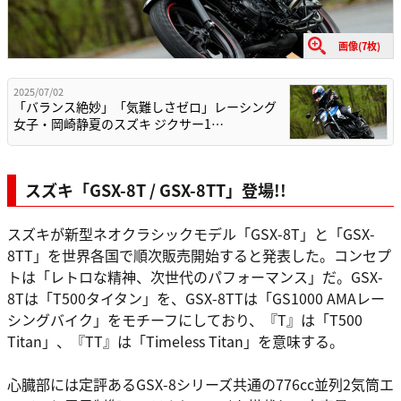
画像(7枚)
2025/07/02
「バランス絶妙」「気難しさゼロ」レーシング
女子・岡崎静夏のスズキ ジクサー1…
スズキ「GSX-8T / GSX-8TT」登場!!
スズキが新型ネオクラシックモデル「GSX-8T」と「GSX-
8TT」を世界各国で順次販売開始すると発表した。コンセプ
トは「レトロな精神、次世代のパフォーマンス」だ。GSX-
8Tは「T500タイタン」を、GSX-8TTは「GS1000 AMAレー
シングバイク」をモチーフにしており、『T』は「T500
Titan」、『TT』は「Timeless Titan」を意味する。
心臓部には定評あるGSX-8シリーズ共通の776cc並列2気筒エ