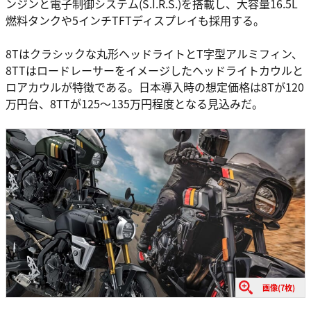
ンジンと電子制御システム(S.I.R.S.)を搭載し、大容量16.5L
燃料タンクや5インチTFTディスプレイも採用する。
8Tはクラシックな丸形ヘッドライトとT字型アルミフィン、
8TTはロードレーサーをイメージしたヘッドライトカウルと
ロアカウルが特徴である。日本導入時の想定価格は8Tが120
万円台、8TTが125～135万円程度となる見込みだ。
画像(7枚)