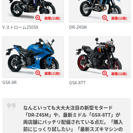
画像(11枚)
画像(11枚)
V ストローム250SX
DR-Z4SM
画像(11枚)
画像(11枚)
GSX-8R
GSX-8TT
なんといっても大大大注目の新型モタード
「DR-Z4SM」や、最新ミドル「GSX-8TT」が
両店舗にバッチリ配備されている点だ。「購入
前にじっくり試したい」「最新スズキマシンの