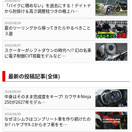
2026/08/07
「バイクに積めない」を過去にする！デイトナ
から肘掛け＆高さ調整枕つきの極上ハ…
2026/08/04
夏のツーリングから帰ってきたらやるべきこと
３選
2026/08/07
スクーターがシフトダウンの時代へ!? 幻の名車
に電子制御CVT搭載モデルなど…
最新の投稿記事(全体)
2026/08/09
中身はそのまま完成度をキープ! カワサキNinja
250が2027年モデル…
2026/08/09
なぜヨシムラはコンプリート車を作り続けたの
か? ハヤブサX-1からオフ車をモ…