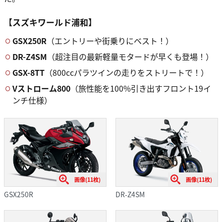
【スズキワールド浦和】
GSX250R
（エントリーや街乗りにベスト！）
DR-Z4SM
（超注目の最新軽量モタードが早くも登場！）
GSX-8TT
（800ccパラツインの走りをストリートで！）
Vストローム800
（旅性能を100%引き出すフロント19イ
ンチ仕様）
画像(11枚)
画像(11枚)
GSX250R
DR-Z4SM