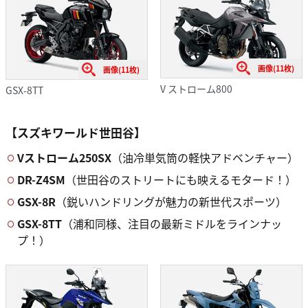
画像(11枚)
画像(11枚)
V ストローム800
GSX-8TT
【スズキワールド世田谷】
Vストローム250SX
（油冷単気筒の軽快アドベンチャー）
DR-Z4SM
（世田谷のストリートにも映えるモタード！）
GSX-8R
（鋭いハンドリングが魅力の新世代スポーツ）
GSX-8TT
（浦和同様、注目の最新ミドルをラインナッ
プ！）