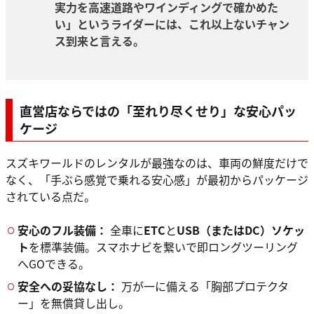
実力を高速道路やワインディングで確かめた
い」というライダーには、これ以上ないチャン
ス到来と言える。
直営店ならではの「至れり尽くせり」な安心パッ
ケージ
スズキワールドのレンタルが最強なのは、車両の鮮度だけで
なく、「手ぶら感覚で乗れる安心感」が最初からパッケージ
されている点だ。
安心のフル装備：
全車に
ETC
と
USB（またはDC）ソケッ
ト
を標準装備。スマホナビを繋いで即ロングツーリング
へGOできる。
安全への妥協なし：
万が一に備える「胸部プロテクタ
ー」を無償貸し出し。