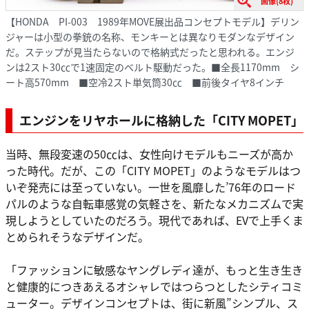
画像(8枚)
【HONDA PI-003 1989年MOVE展出品コンセプトモデル】デリン
ジャーは小型の拳銃の名称、モンキーとは異なりモダンなデザイン
だ。ステップが見当たらないので格納式だったと思われる。エンジ
ンは2スト30㏄で1速固定のベルト駆動だった。■全長1170mm シ
ート高570mm ■空冷2スト単気筒30㏄ ■前後タイヤ8インチ
エンジンをリヤホールに格納した「CITY MOPET」
当時、無段変速の50㏄は、女性向けモデルもニーズが高か
った時代。だが、この「CITY MOPET」のようなモデルはつ
いぞ発売には至っていない。一世を風靡した’76年のロード
パルのような自転車感覚の気軽さを、新たなメカニズムで実
現しようとしていたのだろう。現代であれば、EVで上手くま
とめられそうなデザインだ。
「ファッションに敏感なヤングレディ達が、もっと生き生き
と健康的につきあえるオシャレではつらつとしたシティコミ
ューター。デザインコンセプトは、街に新風”シンプル、ス