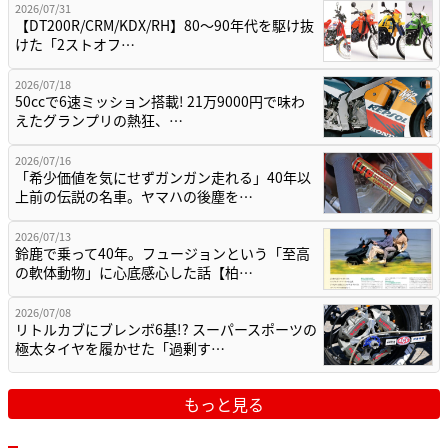
2026/07/31
【DT200R/CRM/KDX/RH】80〜90年代を駆け抜
けた「2ストオフ…
2026/07/18
50ccで6速ミッション搭載! 21万9000円で味わ
えたグランプリの熱狂、…
2026/07/16
「希少価値を気にせずガンガン走れる」40年以
上前の伝説の名車。ヤマハの後塵を…
2026/07/13
鈴鹿で乗って40年。フュージョンという「至高
の軟体動物」に心底感心した話【柏…
2026/07/08
リトルカブにブレンボ6基!? スーパースポーツの
極太タイヤを履かせた「過剰す…
もっと見る