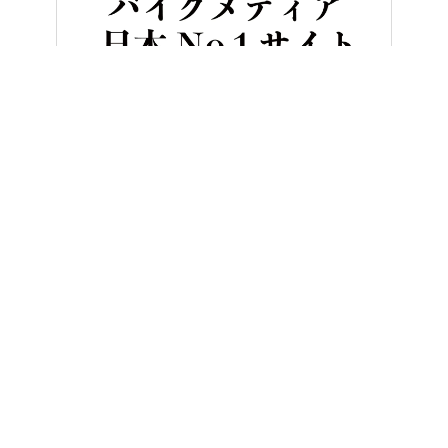
HOME
バイク／オートバイ［新車］
「あの頃の未来」「攻殻機動隊も
ヤングマシンとは？
ご利用案内
執筆／編集メンバー
プライバシーポリシー
運営会社
お問い合せ
Copyright ©
NAIGAI PUBLISHING CO.,LTD.
All rights reserved.