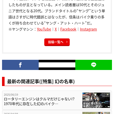
したものが主となっている。メイン読者層は50代とそのジュ
ニア世代となる20代。ブランドタイトルの“ヤング”という単
語はさすがに時代錯誤とはなったが、信条はバイク乗りの多
くが持ち合わせている“ヤング・アット・ハート”だ。
※ヤングマシン：
YouTube
｜
X
｜
Facebook
｜
Instagram
投稿一覧へ
最新の関連記事([特集] 幻の名車)
2025/06/19
ロータリーエンジンはクルマだけじゃない!?
1970年代に存在した幻のバイク…
2025/04/08