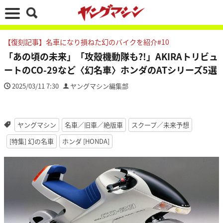
【復刻記事】名車になり損ねた幻のバイクを紹介#10
「あの頃の未来」「攻殻機動隊も?!」AKIRAトリビュ
ートのCO-29など〈幻名車〉ホンダのATシリーズ5選
2025/03/11 7:30
ヤングマシン編集部
ヤングマシン
名車／旧車／絶版車
スクープ／未来予想
[特集] 幻の名車
ホンダ [HONDA]