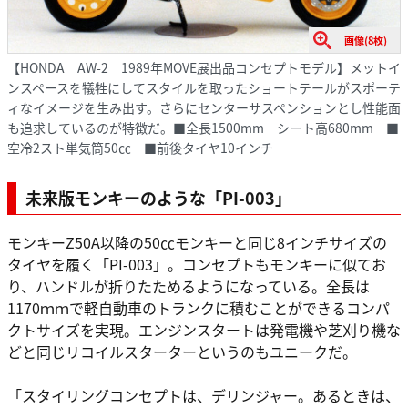
画像(8枚)
【HONDA AW-2 1989年MOVE展出品コンセプトモデル】メットイ
ンスペースを犠牲にしてスタイルを取ったショートテールがスポーテ
ィなイメージを生み出す。さらにセンターサスペンションとし性能面
も追求しているのが特徴だ。■全長1500mm シート高680mm ■
空冷2スト単気筒50㏄ ■前後タイヤ10インチ
未来版モンキーのような「PI-003」
モンキーZ50A以降の50㏄モンキーと同じ8インチサイズの
タイヤを履く「PI-003」。コンセプトもモンキーに似てお
り、ハンドルが折りたためるようになっている。全長は
1170ｍｍで軽自動車のトランクに積むことができるコンパ
クトサイズを実現。エンジンスタートは発電機や芝刈り機な
どと同じリコイルスターターというのもユニークだ。
「スタイリングコンセプトは、デリンジャー。あるときは、