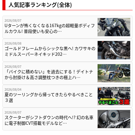
人気記事ランキング(全体)
2026/08/07
Uターンが怖くなくなる167kgの超軽量ボディフ
ルカウル! 普段使いも安心の…
2026/08/08
ゴールドフレームからシックな黒へ! カワサキの
ミドルスーパーネイキッド202…
2026/08/07
「バイクに積めない」を過去にする！デイトナ
から肘掛け＆高さ調整枕つきの極上ハ…
2026/08/04
夏のツーリングから帰ってきたらやるべきこと
３選
2026/08/07
スクーターがシフトダウンの時代へ!? 幻の名車
に電子制御CVT搭載モデルなど…