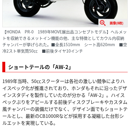
画像(8枚)
【HONDA PR-0 1989年MOVE展出品コンセプトモデル】ヘルメッ
トを収納できるメットイン機能の他、主な特徴としてカウル内収納
チャンバーが挙げられた。■全長1510mm シート高620mm ■空
冷2スト単気筒50㏄ ■前後タイヤ10インチ
ショートテールの「AW-2」
1989年当時、50㏄スクーターは各社の激しい競争によりハ
イスペック化が推進されており、ホンダもそれに沿ったデザ
インスタディを製作していたのが分かる「AW-2」。ハイス
ペックぶりをアピールする前後ディスクブレーキやカスタム
風チャンバーの装備だけでなく、デザイン面でもショートテ
ールとし、最新のCB1000Rなどが採用する凝縮した台形シ
ルエットを実現している。