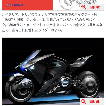
画像(8枚)
北イタリア、トリノのヴェナリア宮殿で実施中のバイクアート展
「EASY RIDER」のカタログに掲載されているAKIRAの金田バイ
ク。’80年代にイメージされていた未来のバイクの象徴とも言える存
在で、当時これに憧れたライダーは多い。
画像(8枚)