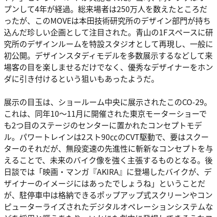
プンして4年が経過。総来場者は250万人を数えたところだ
ったが、このMOVEは本田技術研究所のデザイン部門が持ち
込んだ珍しい企画として注目された。青山の1Fスペースに研
究所のデザインルームを特設スタジオとして再現し、一般に
初公開。デザインスタディモデルを多数展示するなどして来
場客の目を楽しませるだけでなく、優秀なデザイナーをホン
ダに引き付けるという狙いもあったようだ。
展示の目玉は、ショールーム中央に展示されたこのCO-29。
これは、同年10～11月に開催された東京モーターショーで
も2つ目のステージのセンターに置かれたコンセプトモデ
ル。パワートレインは2スト90㏄のCVT駆動で、要はスクー
ターのそれだが、無段変速の先進性に斬新なコンセプトを与
えることで、未来のバイク像を強く主張するものとなる。後
日談では「映画・マンガ『AKIRA』に登場したバイクが、デ
ザイナーのイメージにはあったでしょうね」ということだ
が、駐停車中は格納できるポップアップ式スクリーンやコン
ピューターライズされたデジタルオペレーションシステムな