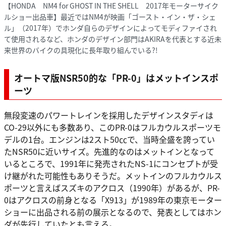
【HONDA NM4 for GHOST IN THE SHELL 2017年モーターサイク
ルショー出品車】最近ではNM4が映画「ゴースト・イン・ザ・シェ
ル」（2017年）でホンダ自らのデザインによってモディファイされ
て使用されるなど、ホンダのデザイン部門はAKIRAを代表とする近未
来世界のバイクの具現化に長年取り組んでいる?!
オートマ版NSR50的な「PR-0」はメットインスポ
ーツ
無段変速のパワートレインを採用したデザインスタディは
CO-29以外にも多数あり、このPR-0はフルカウルスポーツモ
デルの1台。エンジンは2スト50㏄で、当時全盛を誇ってい
たNSR50に近いサイズ。先進的なのはメットインとなって
いるところで、1991年に発売されたNS-1にコンセプトが受
け継がれた可能性もありそうだ。メットインのフルカウルス
ポーツと言えばスズキのアクロス（1990年）があるが、PR-
0はアクロスの前身となる「X913」が1989年の東京モーター
ショーに出品される前の展示となるので、発表としてはホン
ダが先行していたとも言える。