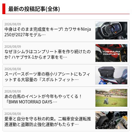
最新の投稿記事(全体)
2026/08/09
中身はそのまま完成度をキープ! カワサキNinja
250が2027年モデル…
2026/08/09
なぜヨシムラはコンプリート車を作り続けたの
か? ハヤブサX-1からオフ車をモ…
2026/08/08
スーパースポーツ車の極小リアシートにもフィ
ットする大容量の『スポルトフィット…
2026/08/08
あの白馬のイベントが今年もやってくる！
「BMW MOTORRAD DAYS …
2026/08/08
愛車と自分を守る秋の約束。二輪車安全運転推
進運動と盗難防止強化運動がもたらす…