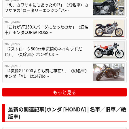
「え、カワサキにもあったの?!」〈幻名車〉カ
ワサキの“ロータリーエンジン”バ…
2025/04/02
「これがVT250スパーダになったのか」〈幻名
車〉ホンダCORSA ROSS…
2025/02/27
「2ストローク500cc単気筒のネイキッドだ
と?!」〈幻名車〉ホンダ CR-…
2025/02/19
「4気筒GL1000よりも前に存在?!」〈幻名車〉
ホンダ「M1」は1470c…
もっと見る
最新の関連記事(ホンダ [HONDA] | 名車／旧車／絶
版車)