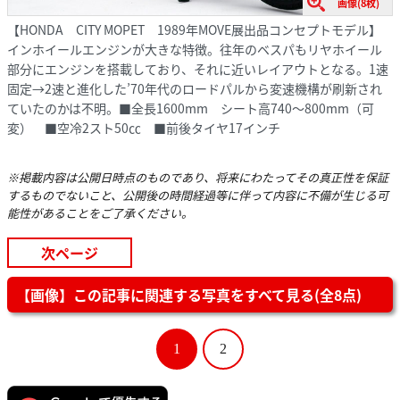
画像(8枚)
【HONDA CITY MOPET 1989年MOVE展出品コンセプトモデル】
インホイールエンジンが大きな特徴。往年のベスパもリヤホイール
部分にエンジンを搭載しており、それに近いレイアウトとなる。1速
固定→2速と進化した’70年代のロードパルから変速機構が刷新され
ていたのかは不明。■全長1600mm シート高740～800mm（可
変） ■空冷2スト50㏄ ■前後タイヤ17インチ
※掲載内容は公開日時点のものであり、将来にわたってその真正性を保証
するものでないこと、公開後の時間経過等に伴って内容に不備が生じる可
能性があることをご了承ください。
次ページ
【画像】この記事に関連する写真をすべて見る(全8点)
1
2