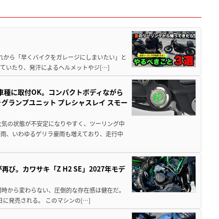
と疲れから「早くバイクをガレージにしまいたい」と
ていたり、発汗によるヘルメットやジ[…]
車種に取付OK。コンパクトボディながら
ォグランプユニット プレシャスレイ スモー
大気の状態が不安定になりやすく、ツーリング中
大雨、いわゆるゲリラ豪雨も増えており、走行中
び。カワサキ「Z H2 SE」2027年モデ
場時から変わらない、圧倒的な存在感は健在だ。
5日に発売される。 このマシンの[…]