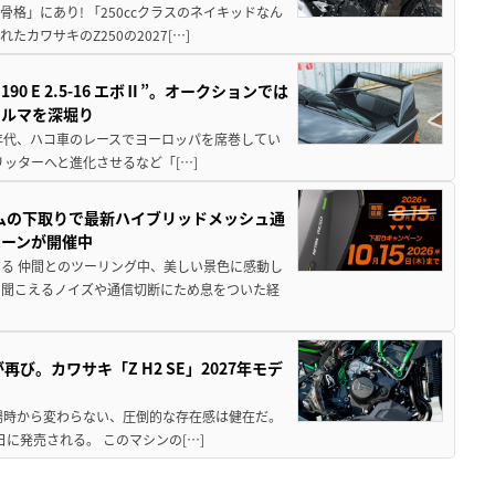
骨格」にあり! 「250ccクラスのネイキッドなん
ワサキのZ250の2027[…]
 E 2.5-16 エボⅡ”。オークションでは
クルマを深堀り
80年代、ハコ車のレースでヨーロッパを席巻してい
5リッターへと進化させるなど「[…]
ムの下取りで最新ハイブリッドメッシュ通
ペーンが開催中
る 仲間とのツーリング中、美しい景色に感動し
ら聞こえるノイズや通信切断にため息をついた経
び。カワサキ「Z H2 SE」2027年モデ
場時から変わらない、圧倒的な存在感は健在だ。
5日に発売される。 このマシンの[…]