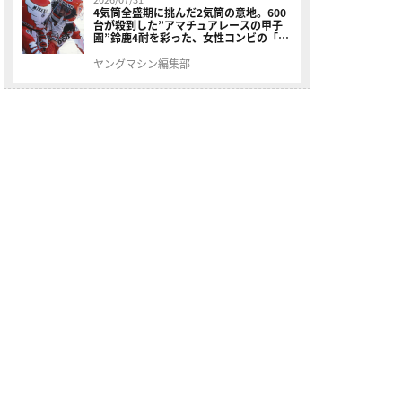
4気筒全盛期に挑んだ2気筒の意地。600
台が殺到した”アマチュアレースの甲子
園”鈴鹿4耐を彩った、女性コンビの「ス
ズキGSX400E」が特別展示開始
ヤングマシン編集部