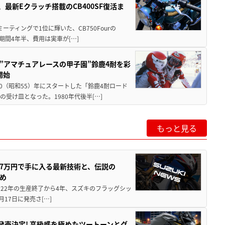
最新Eクラッチ搭載のCB400SF復活ま
ミーティングで1位に輝いた、CB750Fourの
期間4年半、費用は実車が[…]
た”アマチュアレースの甲子園”鈴鹿4耐を彩
開始
80（昭和55）年にスタートした「鈴鹿4耐ロード
受け皿となった。1980年代後半[…]
もっと見る
237万円で手に入る最新技術と、伝説の
とめ
 2022年の生産終了から4年、スズキのフラッグシッ
月17日に発売さ[…]
5に発売決定! 高級感を極めたツートーンとグ