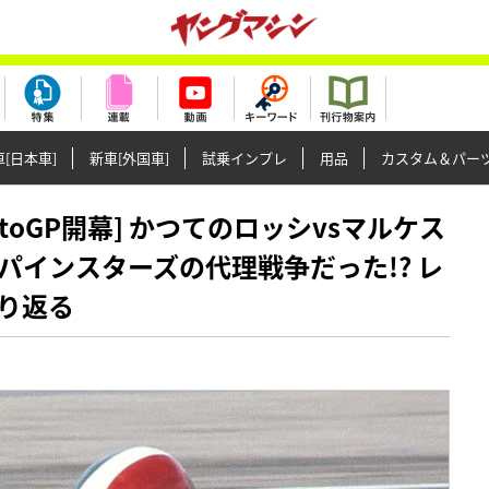
[日本車]
新車[外国車]
試乗インプレ
用品
カスタム＆パー
25MotoGP開幕] かつてのロッシvsマルケス
インスターズの代理戦争だった!? レ
り返る