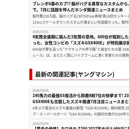
ブレンボ6基のカブ!? 脳がバグる異常なカスタムから、
で。7月に話題を呼んだホンダ関連ニュースまとめ
製作費230万超、脳がバグるCB750Four再現 第18回モンキー
124ccスケールダウンカスタムが凄まじい完成度だった。製作
2026/07/31
4気筒全盛期に挑んだ2気筒の意地。600台が殺到し
った、女性コンビの「スズキGSX400E」が特別展示
600台が夢を追った”アマチュアの甲子園”と彼女たちの夏 19
レース」は、またたく間にバイクブームに沸く若者たちの情熱の
最新の関連記事(ヤングマシン)
2026/08/06
190馬力の最強SS復活から鈴鹿8耐7位の快挙まで! 
GSX400Eも交錯したスズキ関連7月注目ニュースま
4年ぶり復活のスズキ最強SS新型「GSX-R1000R」国内発売
プ・スーパースポーツ「GSX-R1000R」の国内仕様が2026年7
2026/08/06
【黄金の骨格】カワサキ Z250 2027年モデルが9/