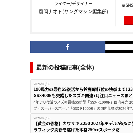
ライター/デザイナー
※SNS
風間ナオト(ヤングマシン編集部)
最新の投稿記事(全体)
2026/08/06
190馬力の最強SS復活から鈴鹿8耐7位の快挙まで! 
GSX400Eも交錯したスズキ関連7月注目ニュースま
4年ぶり復活のスズキ最強SS新型「GSX-R1000R」国内発売
プ・スーパースポーツ「GSX-R1000R」の国内仕様が2026年7
2026/08/06
【黄金の骨格】カワサキ Z250 2027年モデルが9/
ラフィック刷新を遂げた本格250ccスポーツだ