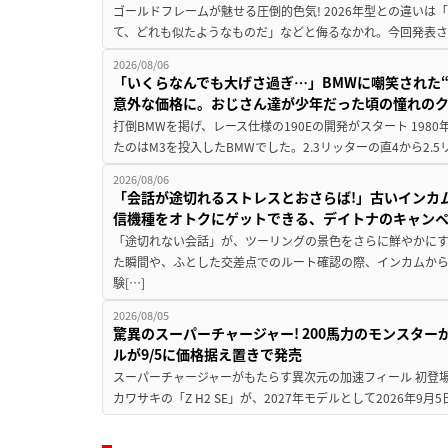
ゴールドフレームが魅せる圧倒的色気! 2026年型との違いは「
て、どれも似たようなものだ」などと侮るなかれ。今回発表されたカ
2026/08/06
「いくらなんでも大げさ過ぎ…」BMWに嘲笑された“190
意外な価格に。おじさん達が少年だった頃の憧れの
打倒BMWを掲げ、レース仕様の190Eの開発がスタート 19
たのはM3を投入したBMWでした。2.3リッターの直4から2.
2026/08/06
「会話が途切れるストレスとおさらば!」古いインカ
信機種をオトクにゲットできる、デイトナのキャン
「途切れない会話」が、ツーリングの景色をさらに鮮やかにす
た瞬間や、ふとした交差点でのルート確認の際、インカムか
験[…]
2026/08/05
驚異のスーパーチャージャー! 200馬力のモンスターが再
ルが9/5に価格据え置きで発売
スーパーチャージャーがもたらす異次元の加速フィール 初登
カワサキの「Z H2 SE」が、2027年モデルとして2026年9月