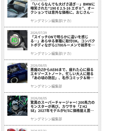
「いくらなんでも大げさ過ぎ…」BMWに
嘲笑された“190 E 2.5-16 エボⅡ”。オー
クションでは意外な価格に。おじさん達
が少年だった頃の憧れのクルマを深堀り
ヤングマシン編集部(ナカ)
2026/07/29
「スイッチONで明らかに違いを感じ
る…」あらゆる車種に取付OK。コンパク
トボディながら1700ルーメンで視界を確
保する［デイトナ・LEDフォグランプユ
ニット プレシャスレイ スモール］
ヤングマシン編集部(ナカ)
2026/08/05
悪魔のZからAE86まで、疲れた心に蘇る
エキゾーストノート。忙しい大人に贈る
「あの頃の熱狂」、名作コミック＆映画
の愛機たちが東京駅地下に期間限定で集
結！
ヤングマシン編集部
2026/08/05
驚異のスーパーチャージャー! 200馬力の
モンスターが再び。カワサキ「Z H2
SE」2027年モデルが9/5に価格据え置き
で発売
ヤングマシン編集部
2026/07/31