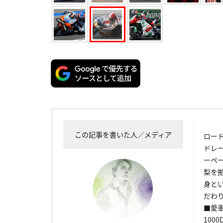
この記事を書いた人／メディア
ロー
ドレ
ーペ
梨を
身と
だわり
■愛車
1000