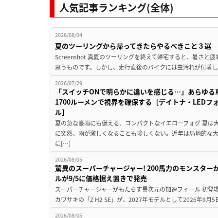
人気記事ランキング(全体)
2026/08/04
夏のツーリングから帰ってきたらやるべきこと３選
Screenshot 真夏のツーリングを終えて帰宅すると、暑さ
思うものです。しかし、走行直後のバイクには虫汚れが付着し
2026/07/29
「スイッチONで明らかに違いを感じる…」あらゆる
1700ルーメンで視界を確保する［デイトナ・LEDフ
ル］
夏の急な豪雨にも備える、コンパクトなイエローフォグ 夏は
に突然、雨が激しくなることも珍しくない。近年は局地的な
に[…]
2026/08/05
驚異のスーパーチャージャー! 200馬力のモンスターが再
ルが9/5に価格据え置きで発売
スーパーチャージャーがもたらす異次元の加速フィール 初登
カワサキの「Z H2 SE」が、2027年モデルとして2026年9月
2026/08/05