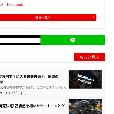
:
X
｜
Facebook
投稿一覧へ
もっと見る
237万円で手に入る最新技術と、伝説の
とめ
 2022年の生産終了から4年、スズキのフラッグシッ
月17日に発売さ[…]
5に発売決定! 高級感を極めたツートーンとグ