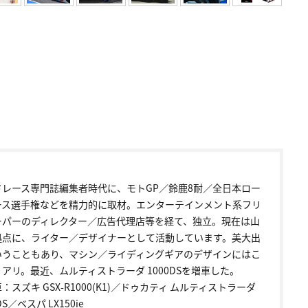
ドレース専門誌編集者時代に、モトGP／鈴鹿8耐／全日本ロー
ース選手権などを精力的に取材。エンターテインメント系フリ
ーパーのディレクター／広告代理店等を経て、独立。現在は山
拠点に、ライター／デザイナーとして活動しています。美大出
いうこともあり、マシン／ライディングギアのデザインにはこ
アリ。最近、ムルティストラーダ 1000DSを増車した。
：スズキ GSX-R1000(K1)／ドゥカティ ムルティストラーダ
DS／ベスパ LX150ie