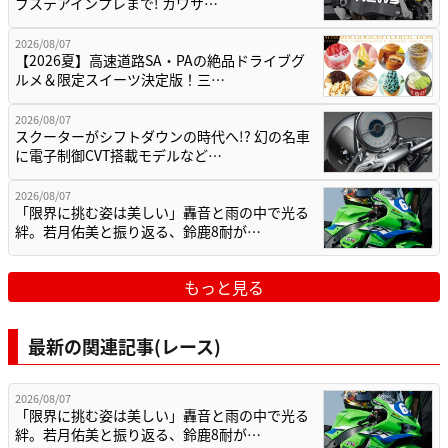
ブステアインプレまで! カワサ…
2026/08/07
【2026夏】高速道路SA・PAの絶品ドライブグ
ルメ＆限定スイーツ決定版！三…
2026/08/07
スクーターがシフトダウンの時代へ!? 幻の名車
に電子制御CVT搭載モデルなど…
2026/08/07
「限界に挑む姿は美しい」轟音と雨の中で光る
絆。若月佑美と振り返る、鈴鹿8耐が…
もっと見る
最新の関連記事(レース)
2026/08/07
「限界に挑む姿は美しい」轟音と雨の中で光る
絆。若月佑美と振り返る、鈴鹿8耐が…