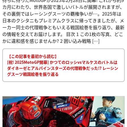
カ月にわたり、世界各国で激しいバトルが展開されますが、
その裏側ではレーシングスーツの覇権争いが…。2025年は
日本のクシタニもプレミアムクラスに帰ってきましたが、メ
ーカー同士の代理戦争ともいえる戦国絵巻を振り返り、最新
の情報を交えてお届けします。 目次 1 この1枚の写真、どこ
かに違和感を感じませんか? 2 囲い込み戦略 […]
【この記事を最初から読む】
[祝! 2025MotoGP開幕] かつてのロッシvsマルケスのバトルは
ダイネーゼとアルパインスターズの代理戦争だった!? レーシン
グスーツ戦国絵巻を振り返る