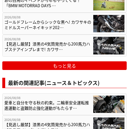
あの白馬のイベントが今年もやってくる！
「BMW MOTORRAD DAYS …
2026/08/08
ゴールドフレームからシックな黒へ! カワサキの
ミドルスーパーネイキッド202…
2026/08/08
【見逃し厳禁】漆黒の4気筒発売から200馬力ハ
ブステアインプレまで! カワサ…
もっと見る
最新の関連記事(ニュース＆トピックス)
2026/08/08
愛車と自分を守る秋の約束。二輪車安全運転推
進運動と盗難防止強化運動がもたらす…
2026/08/08
【見逃し厳禁】漆黒の4気筒発売から200馬力ハ