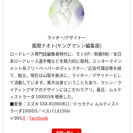
ライター/デザイナー
風間ナオト(ヤングマシン編集部)
ロードレース専門誌編集者時代に、モトGP／鈴鹿8耐／全日
本ロードレース選手権などを精力的に取材。エンターテイン
メント系フリーペーパーのディレクター／広告代理店等を経
て、独立。現在は山梨を拠点に、ライター／デザイナーとし
て活動しています。美大出身ということもあり、マシン／ラ
イディングギアのデザインにはこだわりアリ。最近、ムルテ
ィストラーダ 1000DSを増車した。
■愛車：スズキ GSX-R1000(K1)／ドゥカティ ムルティスト
ラーダ1000DS／ベスパ LX150ie
※SNS:
X
｜
Facebook
投稿一覧へ