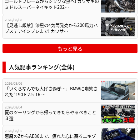
ゴールドフレームからシックな黒へ! カワサキの
ミドルスーパーネイキッド202…
2026/08/08
【見逃し厳禁】漆黒の4気筒発売から200馬力ハ
ブステアインプレまで! カワサ…
もっと見る
人気記事ランキング(全体)
2026/08/06
「いくらなんでも大げさ過ぎ…」BMWに嘲笑さ
れた“190 E 2.5-16 …
2026/08/04
夏のツーリングから帰ってきたらやるべきこと
３選
2026/08/05
悪魔のZからAE86まで、疲れた心に蘇るエキゾ