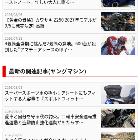
ーストノート。忙しい大人に贈る…
2026/08/06
【黄金の骨格】カワサキ Z250 2027年モデルが
9/5に発売決定! 高級…
2026/07/31
4気筒全盛期に挑んだ2気筒の意地。600台が殺
到した”アマチュアレースの甲子…
最新の関連記事(ヤングマシン)
2026/08/08
スーパースポーツ車の極小リアシートにもフィ
ットする大容量の『スポルトフィット…
2026/08/08
愛車と自分を守る秋の約束。二輪車安全運転推
進運動と盗難防止強化運動がもたらす…
2026/08/08