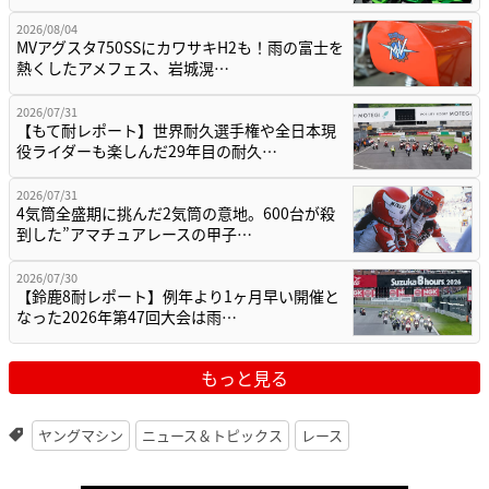
2026/08/04
MVアグスタ750SSにカワサキH2も！雨の富士を
熱くしたアメフェス、岩城滉…
2026/07/31
【もて耐レポート】世界耐久選手権や全日本現
役ライダーも楽しんだ29年目の耐久…
2026/07/31
4気筒全盛期に挑んだ2気筒の意地。600台が殺
到した”アマチュアレースの甲子…
2026/07/30
【鈴鹿8耐レポート】例年より1ヶ月早い開催と
なった2026年第47回大会は雨…
もっと見る
ヤングマシン
ニュース＆トピックス
レース