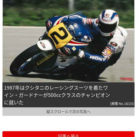
1987年はクシタニのレーシングスーツを着たワ
イン・ガードナーが500ccクラスのチャンピオン
に就いた
(画像 No.18/23)
縦スクロールで次の写真へ
記事へ戻る