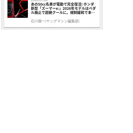
あの50cc名車が電動で完全復活! ホンダ
新型「ズーマーe:」2026年モデルはペダ
ル廃止で超絶クールに。規制緩和で本来
の姿へ【海外】
石川順一(ヤングマシン編集部)