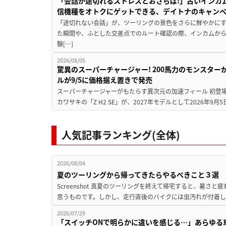
「会話が途切れるストレスとおさらば!」古いインカ
信機種をオトクにゲットできる、デイトナのキャン
「途切れない会話」が、ツーリングの景色をさらに鮮やかにす
た瞬間や、ふとした交差点でのルート確認の際、インカムか
験[…]
2026/08/05
驚異のスーパーチャージャー! 200馬力のモンスターが再
ルが9/5に価格据え置きで発売
スーパーチャージャーがもたらす異次元の加速フィール 初登
カワサキの「Z H2 SE」が、2027年モデルとして2026年9月
人気記事ランキング(全体)
2026/08/04
夏のツーリングから帰ってきたらやるべきこと３選
Screenshot 真夏のツーリングを終えて帰宅すると、暑さ
思うものです。しかし、走行直後のバイクには虫汚れが付着し
2026/07/29
「スイッチONで明らかに違いを感じる…」あらゆる