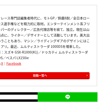
ドレース専門誌編集者時代に、モトGP／鈴鹿8耐／全日本ロー
ース選手権などを精力的に取材。エンターテインメント系フリ
ーパーのディレクター／広告代理店等を経て、独立。現在は山
拠点に、ライター／デザイナーとして活動しています。美大出
いうこともあり、マシン／ライディングギアのデザインにはこ
アリ。最近、ムルティストラーダ 1000DSを増車した。
：スズキ GSX-R1000(K1)／ドゥカティ ムルティストラーダ
DS／ベスパ LX150ie
:
X
｜
Facebook
投稿一覧へ