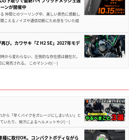
ムの下取りで最新ハイブリッドメッシュ通
ペーンが開催中
る 仲間とのツーリング中、美しい景色に感動し
ら聞こえるノイズや通信切断にため息をついた経
び。カワサキ「Z H2 SE」2027年モデ
場時から変わらない、圧倒的な存在感は健在だ。
5日に発売される。 このマシンの[…]
と疲れから「早くバイクをガレージにしまいたい」と
ていたり、発汗によるヘルメットやジ[…]
車種に取付OK。コンパクトボディながら