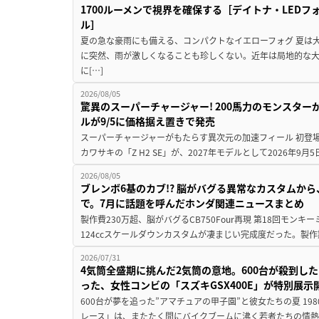
1700ルーメンで視界を確保する［デイトナ・LEDフ
ル］
夏の急な豪雨にも備える、コンパクトなイエローフォグ 夏は
に突然、雨が激しくなることも珍しくない。近年は局地的な
に[…]
2026/08/05
驚異のスーパーチャージャー! 200馬力のモンスターが再
ルが9/5に価格据え置きで発売
スーパーチャージャーがもたらす異次元の加速フィール 初登
カワサキの「Z H2 SE」が、2027年モデルとして2026年9月
2026/08/05
ブレンボ6基のカブ!? 脳がバグる異常なカスタムから、
で。7月に話題を呼んだホンダ関連ニュースまとめ
製作費230万超、脳がバグるCB750Four再現 第18回モンキー
124ccスケールダウンカスタムが凄まじい完成度だった。製作
2026/07/31
4気筒全盛期に挑んだ2気筒の意地。600台が殺到し
った、女性コンビの「スズキGSX400E」が特別展示
600台が夢を追った”アマチュアの甲子園”と彼女たちの夏 19
レース」は、またたく間にバイクブームに沸く若者たちの情熱の