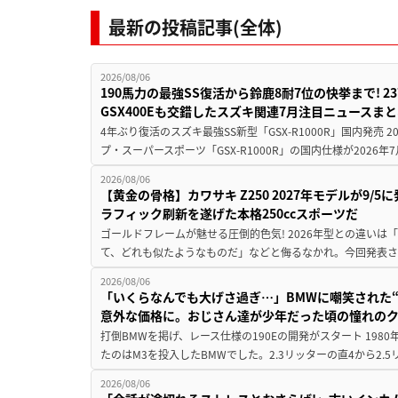
最新の投稿記事(全体)
2026/08/06
190馬力の最強SS復活から鈴鹿8耐7位の快挙まで! 
GSX400Eも交錯したスズキ関連7月注目ニュースま
4年ぶり復活のスズキ最強SS新型「GSX-R1000R」国内発売
プ・スーパースポーツ「GSX-R1000R」の国内仕様が2026年7
2026/08/06
【黄金の骨格】カワサキ Z250 2027年モデルが9/
ラフィック刷新を遂げた本格250ccスポーツだ
ゴールドフレームが魅せる圧倒的色気! 2026年型との違いは「
て、どれも似たようなものだ」などと侮るなかれ。今回発表されたカ
2026/08/06
「いくらなんでも大げさ過ぎ…」BMWに嘲笑された“190
意外な価格に。おじさん達が少年だった頃の憧れの
打倒BMWを掲げ、レース仕様の190Eの開発がスタート 19
たのはM3を投入したBMWでした。2.3リッターの直4から2.
2026/08/06