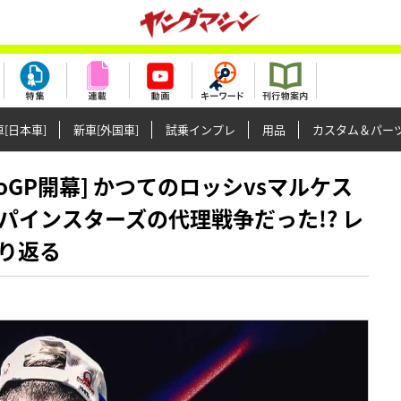
[日本車]
新車[外国車]
試乗インプレ
用品
カスタム＆パー
5MotoGP開幕] かつてのロッシvsマルケス
インスターズの代理戦争だった!? レ
り返る