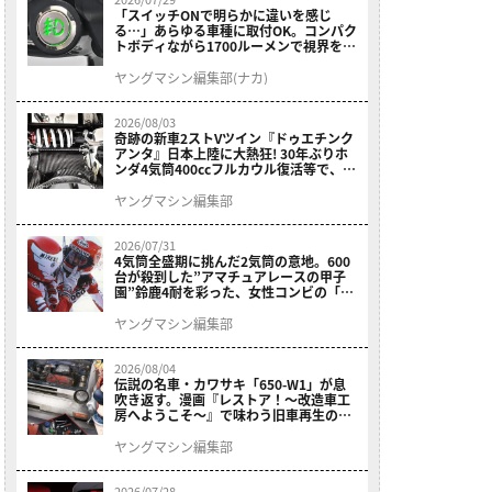
「スイッチONで明らかに違いを感じ
る…」あらゆる車種に取付OK。コンパク
トボディながら1700ルーメンで視界を確
保する［デイトナ・LEDフォグランプユ
ニット プレシャスレイ スモール］
ヤングマシン編集部(ナカ)
2026/08/03
奇跡の新車2ストVツイン『ドゥエチンク
アンタ』日本上陸に大熱狂! 30年ぶりホ
ンダ4気筒400ccフルカウル復活等で、ロ
マン溢れる1ヶ月に【7月ホットなバイク
ニュース振り返り】
ヤングマシン編集部
2026/07/31
4気筒全盛期に挑んだ2気筒の意地。600
台が殺到した”アマチュアレースの甲子
園”鈴鹿4耐を彩った、女性コンビの「ス
ズキGSX400E」が特別展示開始
ヤングマシン編集部
2026/08/04
伝説の名車・カワサキ「650-W1」が息
吹き返す。漫画『レストア！～改造車工
房へようこそ～』で味わう旧車再生のロ
マン
ヤングマシン編集部
2026/07/28