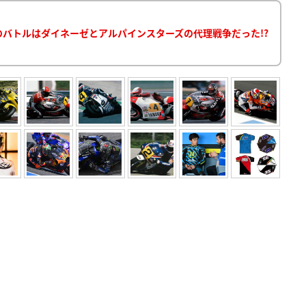
マルケスのバトルはダイネーゼとアルパインスターズの代理戦争だった!?