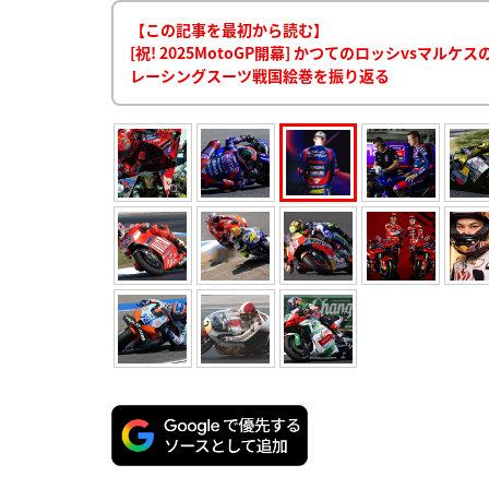
【この記事を最初から読む】
[祝! 2025MotoGP開幕] かつてのロッシvs
レーシングスーツ戦国絵巻を振り返る