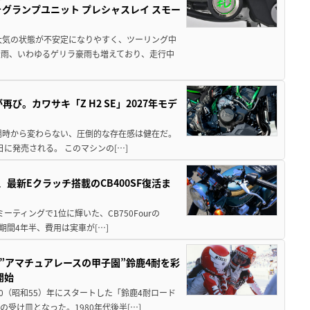
ォグランプユニット プレシャスレイ スモー
大気の状態が不安定になりやすく、ツーリング中
大雨、いわゆるゲリラ豪雨も増えており、走行中
び。カワサキ「Z H2 SE」2027年モデ
場時から変わらない、圧倒的な存在感は健在だ。
5日に発売される。 このマシンの[…]
最新Eクラッチ搭載のCB400SF復活ま
ミーティングで1位に輝いた、CB750Fourの
期間4年半、費用は実車が[…]
た”アマチュアレースの甲子園”鈴鹿4耐を彩
開始
80（昭和55）年にスタートした「鈴鹿4耐ロード
受け皿となった。1980年代後半[…]