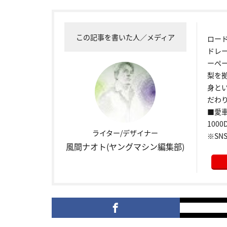
この記事を書いた人／メディア
ロー
ドレ
ーペ
梨を
身と
だわり
■愛車
1000
ライター/デザイナー
※SNS
風間ナオト(ヤングマシン編集部)