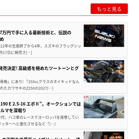
もっと見る
237万円で手に入る最新技術と、伝説の
とめ
 2022年の生産終了から4年、スズキのフラッグシッ
月17日に発売さ[…]
5に発売決定! 高級感を極めたツートーンとグ
骨格」にあり! 「250ccクラスのネイキッドなん
ワサキのZ250の2027[…]
 E 2.5-16 エボⅡ”。オークションでは
クルマを深堀り
80年代、ハコ車のレースでヨーロッパを席巻してい
5リッターへと進化させるなど「[…]