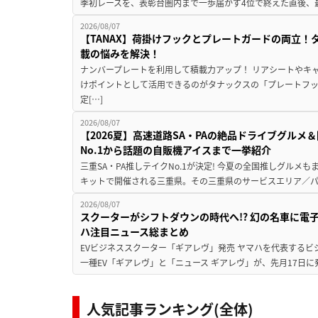
季初レースを、表彰台圏内まで一歩届かず4位で終えた直後、最新モデ
2026/08/07
【TANAX】荷掛けフックとプレートガードの両立
載の悩みを解決！
ナンバープレートを利用して積載力アップ！ リアシートやキ
けポイントとして活用できるのがタナックスの「プレートフ
定[…]
2026/08/07
【2026夏】高速道路SA・PAの絶品ドライブグル
No.1から話題の自販機アイスまで一挙紹介
三重SA・PA推しテイクNo.1が決定! 今夏の全国推しグルメ
キットで開催される三重県。その三重県のサービスエリア／パ
2026/08/07
スクーターがシフトダウンの時代へ!? 幻の名車に電
ハ注目ニュース総まとめ
EVビジネススクーター「ギアレヴ」発売 ヤマハを代表するビ
一種EV「ギアレヴ」と「ニュース ギアレヴ」が、先月17日に
人気記事ランキング(全体)