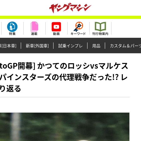
[日本車]
新車[外国車]
試乗インプレ
用品
カスタム＆パー
25MotoGP開幕] かつてのロッシvsマルケス
インスターズの代理戦争だった!? レ
り返る