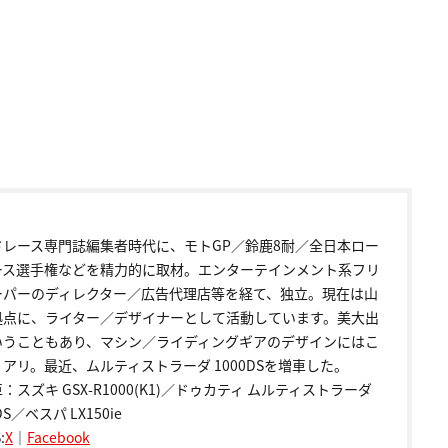
ドレース専門誌編集者時代に、モトGP／鈴鹿8耐／全日本ロー
ース選手権などを精力的に取材。エンターテインメント系フリ
ーパーのディレクター／広告代理店等を経て、独立。現在は山
拠点に、ライター／デザイナーとして活動しています。美大出
いうこともあり、マシン／ライディングギアのデザインにはこ
アリ。最近、ムルティストラーダ 1000DSを増車した。
：スズキ GSX-R1000(K1)／ドゥカティ ムルティストラーダ
DS／ベスパ LX150ie
:
X
｜
Facebook