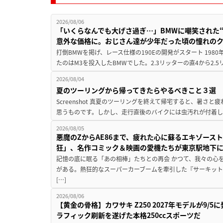
2026/08/06
「いくらなんでも大げさ過ぎ…」BMWに嘲笑された“190
意外な価格に。おじさん達が少年だった頃の憧れの
打倒BMWを掲げ、レース仕様の190Eの開発がスタート 19
たのはM3を投入したBMWでした。2.3リッターの直4から2.
2026/08/04
夏のツーリングから帰ってきたらやるべきこと３選
Screenshot 真夏のツーリングを終えて帰宅すると、暑さ
思うものです。しかし、走行直後のバイクには虫汚れが付着し
2026/08/05
悪魔のZからAE86まで、疲れた心に蘇るエキゾース
狂」、名作コミック＆映画の愛機たちが東京駅地下
記憶の底に眠る「あの相棒」たちとの再会 かつて、我々の心
がある。熱狂的なスーパーカーブームを牽引した『サーキット
[…]
2026/08/06
【黄金の骨格】カワサキ Z250 2027年モデルが9/
ラフィック刷新を遂げた本格250ccスポーツだ