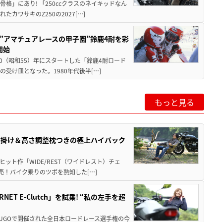
骨格」にあり! 「250ccクラスのネイキッドなん
ワサキのZ250の2027[…]
た”アマチュアレースの甲子園”鈴鹿4耐を彩
開始
80（昭和55）年にスタートした「鈴鹿4耐ロード
受け皿となった。1980年代後半[…]
もっと見る
肘掛け＆高さ調整枕つきの極上ハイバック
ット作「WIDE/REST（ワイドレスト）チェ
発売！バイク乗りのツボを熟知した[…]
T E-Clutch」を試乗! “私の左手を超
SUGOで開催された全日本ロードレース選手権の今