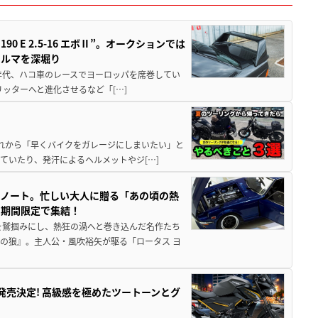
 E 2.5-16 エボⅡ”。オークションでは
クルマを深堀り
80年代、ハコ車のレースでヨーロッパを席巻してい
5リッターへと進化させるなど「[…]
と疲れから「早くバイクをガレージにしまいたい」と
ていたり、発汗によるヘルメットやジ[…]
トノート。忙しい大人に贈る「あの頃の熱
に期間限定で集結！
を鷲掴みにし、熱狂の渦へと巻き込んだ名作たち
の狼』。主人公・風吹裕矢が駆る「ロータス ヨ
5に発売決定! 高級感を極めたツートーンとグ