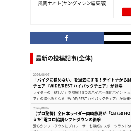
風間ナオト(ヤングマシン編集部)
最新の投稿記事(全体)
2026/08/07
「バイクに積めない」を過去にする！デイトナから
チェア『WIDE/REST ハイバックチェア』が登場
ライダーの「欲しい」を凝縮！5つのハイパー進化ポイント 大ヒ
ア」の進化版となる『WIDE/REST ハイバックチェア』が新
2026/08/07
【プロ驚愕】全日本ライダー岡崎静夏が「CB750 HORNE
えた”電スロ協調シフトダウンの衝撃
滑らかシフトダウンにプロレーサーも嫉妬!? スポーツランド