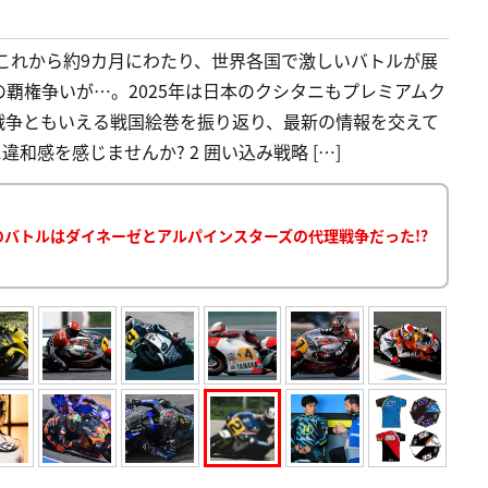
開幕! これから約9カ月にわたり、世界各国で激しいバトルが展
覇権争いが…。2025年は日本のクシタニもプレミアムク
戦争ともいえる戦国絵巻を振り返り、最新の情報を交えて
違和感を感じませんか? 2 囲い込み戦略 […]
マルケスのバトルはダイネーゼとアルパインスターズの代理戦争だった!?