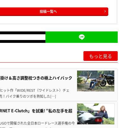
投稿一覧へ
もっと見る
肘掛け＆高さ調整枕つきの極上ハイバック
ット作「WIDE/REST（ワイドレスト）チェ
発売！バイク乗りのツボを熟知した[…]
T E-Clutch」を試乗! “私の左手を超
SUGOで開催された全日本ロードレース選手権の今