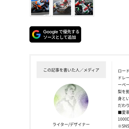
この記事を書いた人／メディア
ロー
ドレ
ーペ
梨を
身と
だわり
■愛車
1000
ライター/デザイナー
※SNS