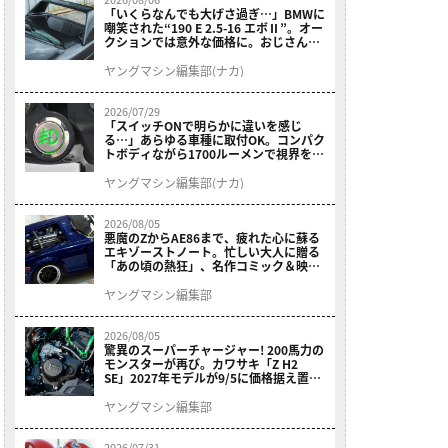
「いくらなんでも大げさ過ぎ…」BMWに
嘲笑された“190 E 2.5-16 エボⅡ”。オー
クションでは意外な価格に。おじさん達
が少年だった頃の憧れのクルマを深堀り
ヤングマシン編集部(ナカ)
2026/07/29
「スイッチONで明らかに違いを感じ
る…」あらゆる車種に取付OK。コンパク
トボディながら1700ルーメンで視界を確
保する［デイトナ・LEDフォグランプユ
ニット プレシャスレイ スモール］
ヤングマシン編集部(ナカ)
2026/08/05
悪魔のZからAE86まで、疲れた心に蘇る
エキゾーストノート。忙しい大人に贈る
「あの頃の熱狂」、名作コミック＆映画
の愛機たちが東京駅地下に期間限定で集
結！
ヤングマシン編集部
2026/08/05
驚異のスーパーチャージャー! 200馬力の
モンスターが再び。カワサキ「Z H2
SE」2027年モデルが9/5に価格据え置き
で発売
ヤングマシン編集部
2026/07/31