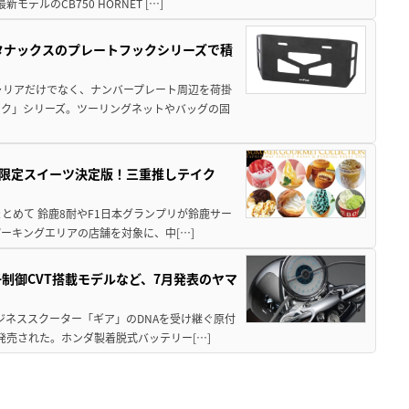
ルのCB750 HORNET […]
！タナックスのプレートフックシリーズで積
ャリアだけでなく、ナンバープレート周辺を荷掛
ック」シリーズ。ツーリングネットやバッグの固
メ＆限定スイーツ決定版！三重推しテイク
もまとめて 鈴鹿8耐やF1日本グランプリが鈴鹿サー
ーキングエリアの店舗を対象に、中[…]
子制御CVT搭載モデルなど、7月発表のヤマ
ジネススクーター「ギア」のDNAを受け継ぐ原付
発売された。ホンダ製着脱式バッテリー[…]