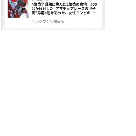
4気筒全盛期に挑んだ2気筒の意地。600
台が殺到した”アマチュアレースの甲子
園”鈴鹿4耐を彩った、女性コンビの「ス
ズキGSX400E」が特別展示開始
ヤングマシン編集部