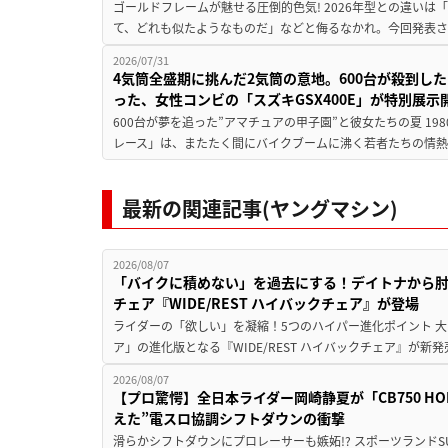
ゴールドフレームが魅せる圧倒的色気! 2026年型との違いは「
て、どれも似たようなものだ」などと侮るなかれ。今回発表されたカ
2026/07/31
4気筒全盛期に挑んだ2気筒の意地。600台が殺到し
った、女性コンビの「スズキGSX400E」が特別展示
600台が夢を追った”アマチュアの甲子園”と彼女たちの夏 19
レース」は、またたく間にバイクブームに沸く若者たちの情熱の
最新の関連記事(ヤングマシン)
2026/08/07
「バイクに積めない」を過去にする！デイトナから
チェア『WIDE/REST ハイバックチェア』が登場
ライダーの「欲しい」を凝縮！5つのハイパー進化ポイント 大ヒ
ア」の進化版となる『WIDE/REST ハイバックチェア』が新
2026/08/07
【プロ驚愕】全日本ライダー岡崎静夏が「CB750 HORNE
えた”電スロ協調シフトダウンの衝撃
滑らかシフトダウンにプロレーサーも嫉妬!? スポーツランド