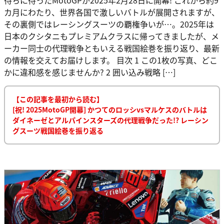
カ月にわたり、世界各国で激しいバトルが展開されますが、
その裏側ではレーシングスーツの覇権争いが…。2025年は
日本のクシタニもプレミアムクラスに帰ってきましたが、メ
ーカー同士の代理戦争ともいえる戦国絵巻を振り返り、最新
の情報を交えてお届けします。 目次 1 この1枚の写真、どこ
かに違和感を感じませんか? 2 囲い込み戦略 […]
【この記事を最初から読む】
[祝! 2025MotoGP開幕] かつてのロッシvsマルケスのバトルは
ダイネーゼとアルパインスターズの代理戦争だった!? レーシン
グスーツ戦国絵巻を振り返る