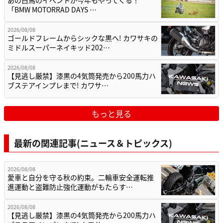
あの白馬のイベントが今年もやってくる！
「BMW MOTORRAD DAYS …
2026/08/08
ゴールドフレームからシックな黒へ! カワサキの
ミドルスーパーネイキッド202…
2026/08/08
【見逃し厳禁】漆黒の4気筒発売から200馬力ハ
ブステアインプレまで! カワサ…
もっと見る
最新の関連記事(ニュース＆トピックス)
2026/08/08
愛車と自分を守る秋の約束。二輪車安全運転推
進運動と盗難防止強化運動がもたらす…
2026/08/08
【見逃し厳禁】漆黒の4気筒発売から200馬力ハ