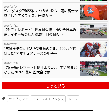
2026/08/04
MVアグスタ750SSにカワサキH2も！雨の富士を
熱くしたアメフェス、岩城滉…
2026/07/31
【もて耐レポート】世界耐久選手権や全日本現
役ライダーも楽しんだ29年目の耐久…
2026/07/31
4気筒全盛期に挑んだ2気筒の意地。600台が殺
到した”アマチュアレースの甲子…
2026/07/30
【鈴鹿8耐レポート】例年より1ヶ月早い開催と
なった2026年第47回大会は雨…
もっと見る
ヤングマシン
ニュース＆トピックス
レース