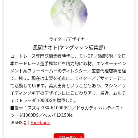
ライター/デザイナー
風間ナオト(ヤングマシン編集部)
ロードレース専門誌編集者時代に、モトGP／鈴鹿8耐／全日
本ロードレース選手権などを精力的に取材。エンターテイン
メント系フリーペーパーのディレクター／広告代理店等を経
て、独立。現在は山梨を拠点に、ライター／デザイナーとし
て活動しています。美大出身ということもあり、マシン／ラ
イディングギアのデザインにはこだわりアリ。最近、ムルテ
ィストラーダ 1000DSを増車した。
■愛車：スズキ GSX-R1000(K1)／ドゥカティ ムルティスト
ラーダ1000DS／ベスパ LX150ie
※SNS:
X
｜
Facebook
投稿一覧へ