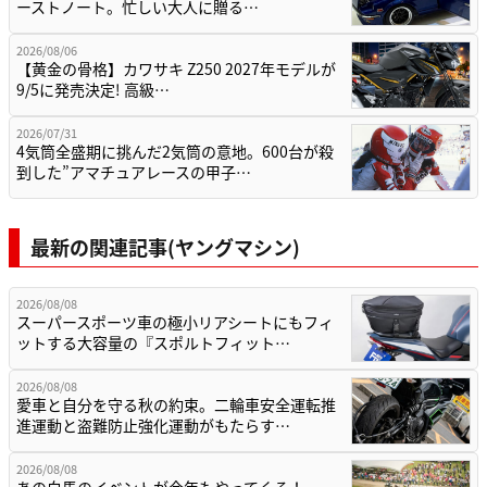
ーストノート。忙しい大人に贈る…
2026/08/06
【黄金の骨格】カワサキ Z250 2027年モデルが
9/5に発売決定! 高級…
2026/07/31
4気筒全盛期に挑んだ2気筒の意地。600台が殺
到した”アマチュアレースの甲子…
最新の関連記事(ヤングマシン)
2026/08/08
スーパースポーツ車の極小リアシートにもフィ
ットする大容量の『スポルトフィット…
2026/08/08
愛車と自分を守る秋の約束。二輪車安全運転推
進運動と盗難防止強化運動がもたらす…
2026/08/08