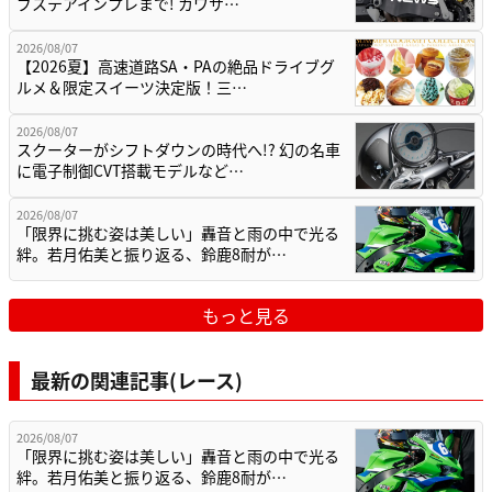
ブステアインプレまで! カワサ…
2026/08/07
【2026夏】高速道路SA・PAの絶品ドライブグ
ルメ＆限定スイーツ決定版！三…
2026/08/07
スクーターがシフトダウンの時代へ!? 幻の名車
に電子制御CVT搭載モデルなど…
2026/08/07
「限界に挑む姿は美しい」轟音と雨の中で光る
絆。若月佑美と振り返る、鈴鹿8耐が…
もっと見る
最新の関連記事(レース)
2026/08/07
「限界に挑む姿は美しい」轟音と雨の中で光る
絆。若月佑美と振り返る、鈴鹿8耐が…