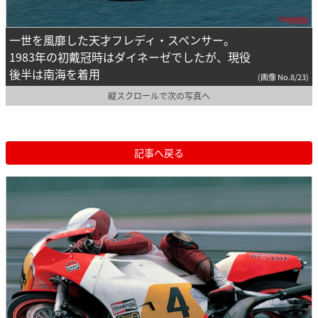
一世を風靡した天才フレディ・スペンサー。
1983年の初戴冠時はダイネーゼでしたが、現役
後半は南海を着用
(画像 No.8/23)
縦スクロールで次の写真へ
記事へ戻る