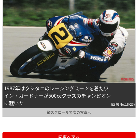
1987年はクシタニのレーシングスーツを着たワ
イン・ガードナーが500ccクラスのチャンピオン
に就いた
(画像 No.18/23)
縦スクロールで次の写真へ
記事へ戻る