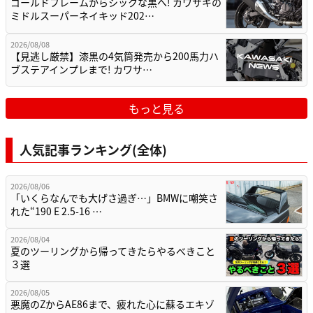
ゴールドフレームからシックな黒へ! カワサキの
ミドルスーパーネイキッド202…
2026/08/08
【見逃し厳禁】漆黒の4気筒発売から200馬力ハ
ブステアインプレまで! カワサ…
もっと見る
人気記事ランキング(全体)
2026/08/06
「いくらなんでも大げさ過ぎ…」BMWに嘲笑さ
れた“190 E 2.5-16 …
2026/08/04
夏のツーリングから帰ってきたらやるべきこと
３選
2026/08/05
悪魔のZからAE86まで、疲れた心に蘇るエキゾ