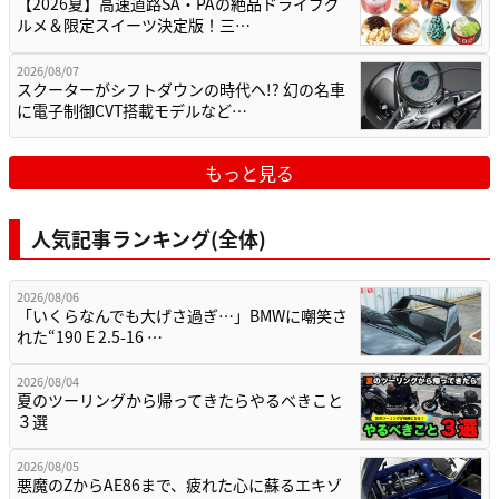
【2026夏】高速道路SA・PAの絶品ドライブグ
ルメ＆限定スイーツ決定版！三…
2026/08/07
スクーターがシフトダウンの時代へ!? 幻の名車
に電子制御CVT搭載モデルなど…
もっと見る
人気記事ランキング(全体)
2026/08/06
「いくらなんでも大げさ過ぎ…」BMWに嘲笑さ
れた“190 E 2.5-16 …
2026/08/04
夏のツーリングから帰ってきたらやるべきこと
３選
2026/08/05
悪魔のZからAE86まで、疲れた心に蘇るエキゾ