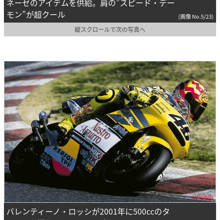
ネーゼのアイテムを供給。肩の”スピード・デー
モン”が超クール
(画像 No.5/23)
縦スクロールで次の写真へ
バレンティーノ・ロッシが2001年に500ccのタ