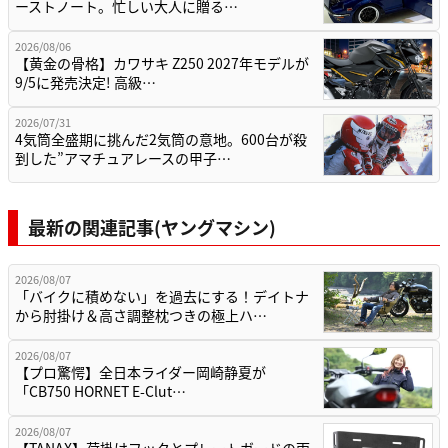
ーストノート。忙しい大人に贈る…
2026/08/06
【黄金の骨格】カワサキ Z250 2027年モデルが
9/5に発売決定! 高級…
2026/07/31
4気筒全盛期に挑んだ2気筒の意地。600台が殺
到した”アマチュアレースの甲子…
最新の関連記事(ヤングマシン)
2026/08/07
「バイクに積めない」を過去にする！デイトナ
から肘掛け＆高さ調整枕つきの極上ハ…
2026/08/07
【プロ驚愕】全日本ライダー岡崎静夏が
「CB750 HORNET E-Clut…
2026/08/07