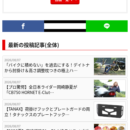
最新の投稿記事(全体)
2026/08/07
「バイクに積めない」を過去にする！デイトナ
から肘掛け＆高さ調整枕つきの極上ハ…
2026/08/07
【プロ驚愕】全日本ライダー岡崎静夏が
「CB750 HORNET E-Clut…
2026/08/07
【TANAX】荷掛けフックとプレートガードの両
立！タナックスのプレートフック…
2026/08/07