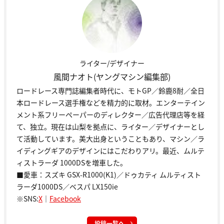
ライター/デザイナー
風間ナオト(ヤングマシン編集部)
ロードレース専門誌編集者時代に、モトGP／鈴鹿8耐／全日
本ロードレース選手権などを精力的に取材。エンターテイン
メント系フリーペーパーのディレクター／広告代理店等を経
て、独立。現在は山梨を拠点に、ライター／デザイナーとし
て活動しています。美大出身ということもあり、マシン／ラ
イディングギアのデザインにはこだわりアリ。最近、ムルテ
ィストラーダ 1000DSを増車した。
■愛車：スズキ GSX-R1000(K1)／ドゥカティ ムルティスト
ラーダ1000DS／ベスパ LX150ie
※SNS:
X
｜
Facebook
投稿一覧へ