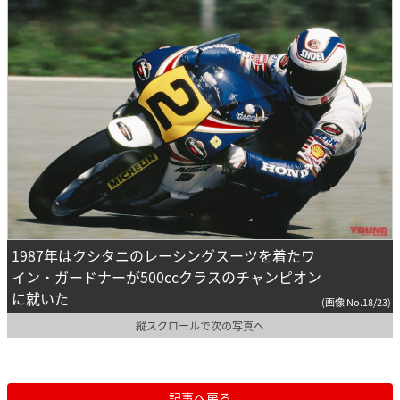
1987年はクシタニのレーシングスーツを着たワ
イン・ガードナーが500ccクラスのチャンピオン
に就いた
(画像 No.18/23)
縦スクロールで次の写真へ
記事へ戻る