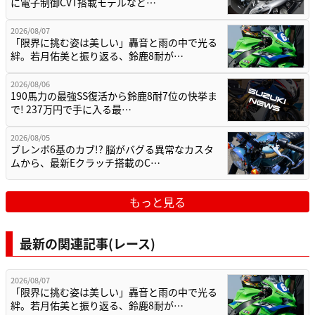
に電子制御CVT搭載モデルなど…
2026/08/07
「限界に挑む姿は美しい」轟音と雨の中で光る
絆。若月佑美と振り返る、鈴鹿8耐が…
2026/08/06
190馬力の最強SS復活から鈴鹿8耐7位の快挙ま
で! 237万円で手に入る最…
2026/08/05
ブレンボ6基のカブ!? 脳がバグる異常なカスタ
ムから、最新Eクラッチ搭載のC…
もっと見る
最新の関連記事(レース)
2026/08/07
「限界に挑む姿は美しい」轟音と雨の中で光る
絆。若月佑美と振り返る、鈴鹿8耐が…