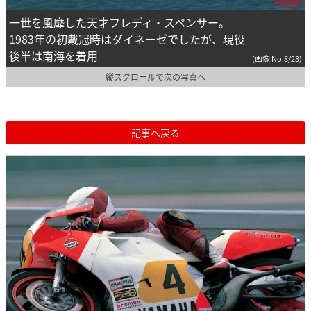
一世を風靡した天才フレディ・スペンサー。
1983年の初戴冠時はダイネーゼでしたが、現役
後半は南海を着用
(画像 No.8/23)
縦スクロールで次の写真へ
記事へ戻る