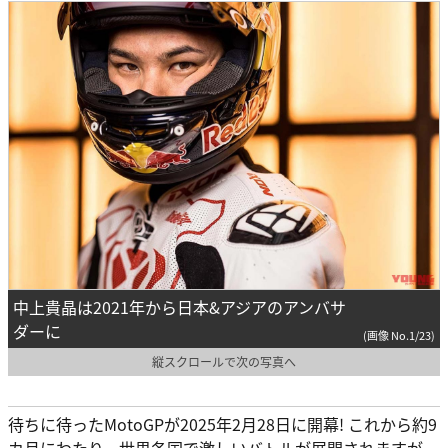
中上貴晶は2021年から日本&アジアのアンバサ
ダーに
(画像 No.1/23)
縦スクロールで次の写真へ
待ちに待ったMotoGPが2025年2月28日に開幕! これから約9
カ月にわたり、世界各国で激しいバトルが展開されますが、