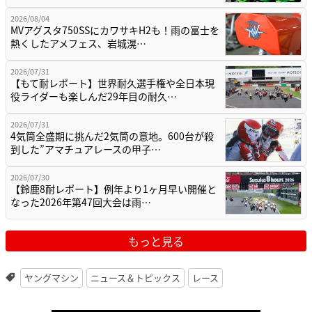
2026/08/04
MVアグスタ750SSにカワサキH2も！雨の富士を
熱くしたアメフェス、岩城滉…
2026/07/31
【もて耐レポート】世界耐久選手権や全日本現
役ライダーも楽しんだ29年目の耐久…
2026/07/31
4気筒全盛期に挑んだ2気筒の意地。600台が殺
到した”アマチュアレースの甲子…
2026/07/30
【鈴鹿8耐レポート】例年より1ヶ月早い開催と
なった2026年第47回大会は雨…
もっと見る
ヤングマシン
ニュース＆トピックス
レース