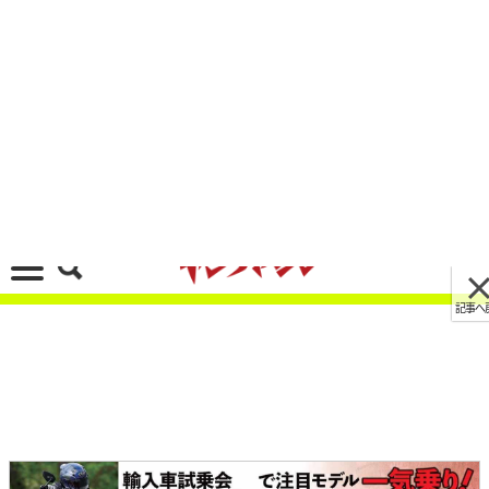
記事へ戻る
[画像 No.8/15]世界の新車大図鑑【653車】国産
＆輸入車 最新アルバム／付録はワークマン！【ヤ
ングマシン’23年7月号は5/24発売】
2023/05/24