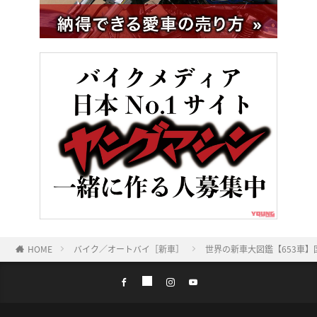
HOME
バイク／オートバイ［新車］
世界の新車大図鑑【653車】