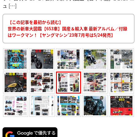
ュ […]
【この記事を最初から読む】
世界の新車大図鑑【653車】国産＆輸入車 最新アルバム／付録
はワークマン！【ヤングマシン’23年7月号は5/24発売】