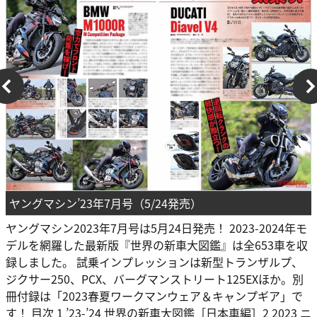
ヤングマシン’23年7月号（5/24発売）
ヤングマシン2023年7月号は5月24日発売！ 2023-2024年モ
デルを網羅した最新版『世界の新車大図鑑』は全653車を収
録しました。 試乗インプレッションは新型トランザルプ、
ジクサー250、PCX、バーグマンストリート125EXほか。別
冊付録は「2023春夏ワークマンウェア＆キャンプギア」で
す！ 目次 1 ’23-’24 世界の新車大図鑑［日本車編］2 2023 ニ