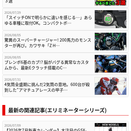
３選
2026/07/29
「スイッチONで明らかに違いを感じる…」あら
ゆる車種に取付OK。コンパクトボ…
2026/08/05
驚異のスーパーチャージャー! 200馬力のモンス
ターが再び。カワサキ「Z H…
2026/08/05
ブレンボ6基のカブ!? 脳がバグる異常なカスタ
ムから、最新Eクラッチ搭載のC…
2026/07/31
4気筒全盛期に挑んだ2気筒の意地。600台が殺
到した”アマチュアレースの甲子…
最新の関連記事(エリミネーターシリーズ)
2026/07/09
【2026年7月新車カレンダー】大注目のGSX-