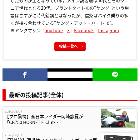
したものが主となっている。メイン読者層は50代とそのジュ
ニア世代となる20代。ブランドタイトルの“ヤング”という単
語はさすがに時代錯誤とはなったが、信条はバイク乗りの多
くが持ち合わせている“ヤング・アット・ハート”だ。
※ヤングマシン：
YouTube
｜
X
｜
Facebook
｜
Instagram
投稿一覧へ
最新の投稿記事(全体)
2026/08/07
【プロ驚愕】全日本ライダー岡崎静夏が
「CB750 HORNET E-Clut…
2026/08/07
【TANAX】荷掛けフックとプレートガードの両