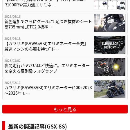
R1000Rや実力派エリミネ…
2026/06/16
新色追加でさらにクールに! 足つき抜群のシート
高735mmにETC2.0標準…
2026/04/18
【カワサキ(KAWASAKI)エリミネーター全史】
最速マシンの心臓を持つ“ド…
2026/03/02
夜間走行がヤバいほど快適に。エリミネーター
を変える反則級フォグランプ
2026/02/11
カワサキ(KAWASAKI)エリミネーター(400) 2023
～2026年モ…
もっと見る
最新の関連記事(GSX-8S)