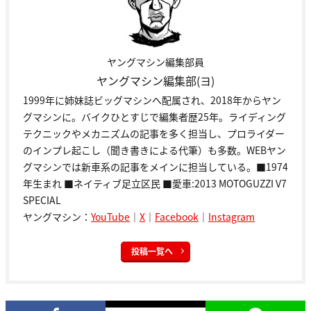
ヤングマシン編集部員
ヤングマシン編集部(ヨ)
1999年に姉妹誌ビッグマシンへ配属され、2018年からヤン
グマシンに。バイクひとすじで編集者歴25年。ライディング
テクニックやメカニズムの記事を多く担当し、プロライダー
のインプレ起こし（聞き書きによる代筆）も多数。WEBヤン
グマシンでは新車系の記事をメインに担当している。■1974
年生まれ ■ネイティブ足立区民 ■愛車:2013 MOTOGUZZI V7
SPECIAL
ヤングマシン：
YouTube
｜
X
｜
Facebook
｜
Instagram
投稿一覧へ