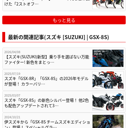
けた「2ストオフ…
もっと見る
最新の関連記事(スズキ [SUZUKI] | GSX-8S)
2026/04/08
【スズキ(SUZUKI)新型】乗り手を選ばない万能
ファイター! 新色をまとっ…
2025/07/19
スズキ「GSX-8R」「GSX-8S」の2026年モデル
が登場！ カラーバリ…
2025/03/07
スズキ「GSX-8S」の新色シルバー登場！ 他2色
も配色アップデートされて3…
2024/10/21
伊スズキから「GSX-8S チームスズキエディショ
ン」登場！ スペシャルグラ…