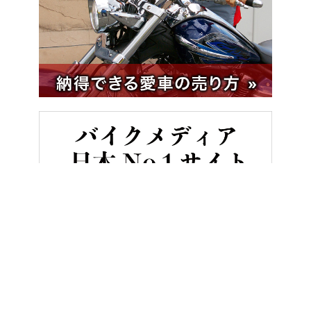
HOME
バイク／オートバイ［新車］
スズキ「GSX-8S」の新色