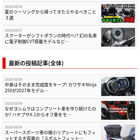
2026/08/04
夏のツーリングから帰ってきたらやるべきこと
３選
2026/08/07
スクーターがシフトダウンの時代へ!? 幻の名車
に電子制御CVT搭載モデルなど…
最新の投稿記事(全体)
2026/08/09
中身はそのまま完成度をキープ! カワサキNinja
250が2027年モデル…
2026/08/09
なぜヨシムラはコンプリート車を作り続けたの
か? ハヤブサX-1からオフ車をモ…
2026/08/08
スーパースポーツ車の極小リアシートにもフィ
ットする大容量の『スポルトフィット…