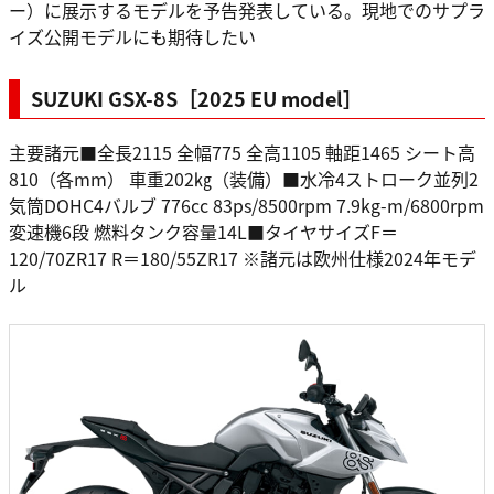
ー）に展示するモデルを予告発表している。現地でのサプラ
イズ公開モデルにも期待したい
SUZUKI GSX-8S［2025 EU model］
主要諸元■全長2115 全幅775 全高1105 軸距1465 シート高
810（各mm） 車重202㎏（装備）■水冷4ストローク並列2
気筒DOHC4バルブ 776cc 83ps/8500rpm 7.9kg-m/6800rpm
変速機6段 燃料タンク容量14L■タイヤサイズF＝
120/70ZR17 R＝180/55ZR17 ※諸元は欧州仕様2024年モデ
ル