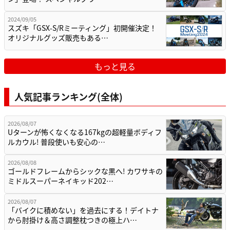
2024/09/05
スズキ「GSX-S/Rミーティング」初開催決定！
オリジナルグッズ販売もある…
もっと見る
人気記事ランキング(全体)
2026/08/07
Uターンが怖くなくなる167kgの超軽量ボディフ
ルカウル! 普段使いも安心の…
2026/08/08
ゴールドフレームからシックな黒へ! カワサキの
ミドルスーパーネイキッド202…
2026/08/07
「バイクに積めない」を過去にする！デイトナ
から肘掛け＆高さ調整枕つきの極上ハ…