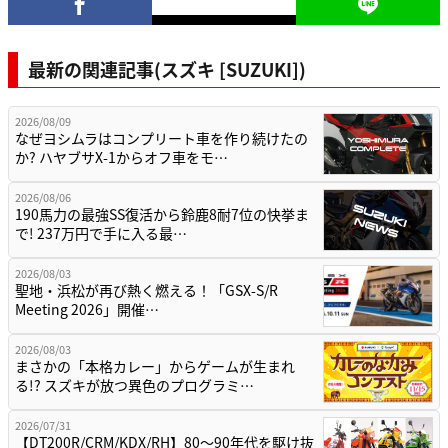
最新の関連記事(スズキ [SUZUKI])
2026/08/09
なぜヨシムラはコンプリート車を作り続けたの
か? ハヤブサX-1からオフ車をモ…
2026/08/06
190馬力の最強SS復活から鈴鹿8耐7位の快挙ま
で! 237万円で手に入る最…
2026/08/03
聖地・浜松が再び熱く燃える！「GSX-S/R
Meeting 2026」開催…
2026/08/03
まさかの「本格カレー」からゲームが生まれ
る!? スズキが放つ異色のプログラミ…
2026/07/31
【DT200R/CRM/KDX/RH】80〜90年代を駆け抜